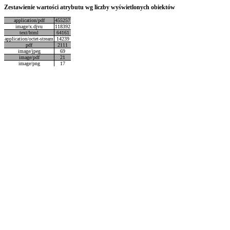
Zestawienie wartości atrybutu wg liczby wyświetlonych obiektów
application/pdf
455257
image/x.djvu
118392
text/html
64161
application/octet-stream
14239
pdf
2111
image/jpeg
69
image/pdf
21
image/png
17