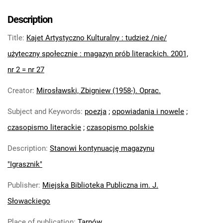
Description
Title
:
Kajet Artystyczno Kulturalny : tudzież /nie/
użyteczny społecznie : magazyn prób literackich. 2001,
nr 2 = nr 27
Creator
:
Mirosławski, Zbigniew (1958-). Oprac.
Subject and Keywords
:
poezja
;
opowiadania i nowele
;
czasopismo literackie
;
czasopismo polskie
Description
:
Stanowi kontynuację magazynu
"Igrasznik"
Publisher
:
Miejska Biblioteka Publiczna im. J.
Słowackiego
Place of publication
:
Tarnów