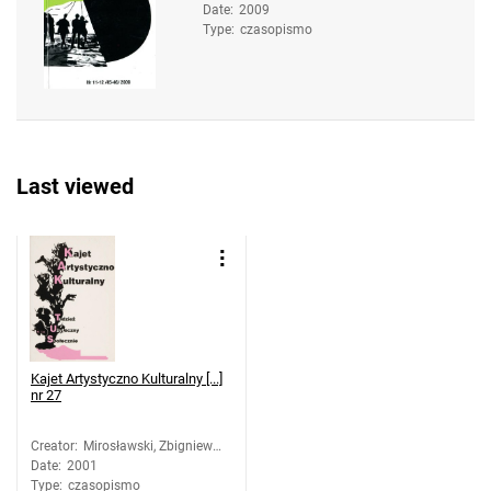
Date
:
2009
58-). Oprac.
Type
:
czasopismo
Last viewed
Kajet Artystyczno Kulturalny [...]
nr 27
Creator
:
Mirosławski, Zbigniew
Date
:
2001
(1958-). Oprac.
Type
:
czasopismo