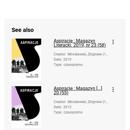
See also
Aspiracje : Magazyn
Literacki. 2019, nr 23 (58)
Creator
:
Mirosławski, Zbigniew (19
Date
:
2019
58-). Oprac.
Type
:
czasopismo
Aspiracje : Magazyn [...]
20 (55)
Creator
:
Mirosławski, Zbigniew (19
Date
:
2015
58-). Oprac.
Type
:
czasopismo