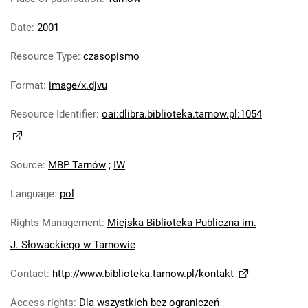
Date
:
2001
Resource Type
:
czasopismo
Format
:
image/x.djvu
Resource Identifier
:
oai:dlibra.biblioteka.tarnow.pl:1054
Source
:
MBP Tarnów
;
IW
Language
:
pol
Rights Management
:
Miejska Biblioteka Publiczna im.
J. Słowackiego w Tarnowie
Contact
:
http://www.biblioteka.tarnow.pl/kontakt
Access rights
:
Dla wszystkich bez ograniczeń