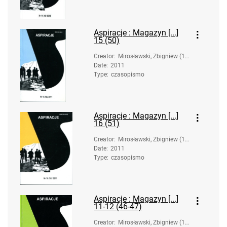
Aspiracje : Magazyn [...]
15 (50)
Creator
:
Mirosławski, Zbigniew (19
Date
:
2011
58-). Oprac.
Type
:
czasopismo
Aspiracje : Magazyn [...]
16 (51)
Creator
:
Mirosławski, Zbigniew (19
Date
:
2011
58-). Oprac.
Type
:
czasopismo
Aspiracje : Magazyn [...]
11-12 (46-47)
Creator
:
Mirosławski, Zbigniew (19