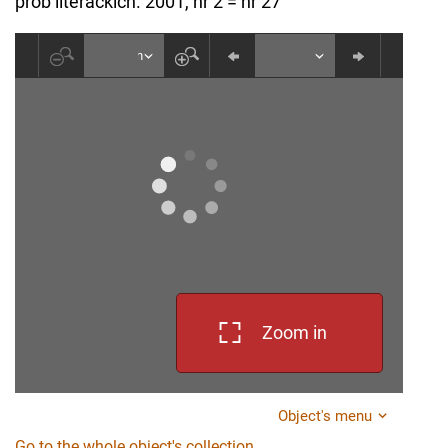
prób literackich. 2001, nr 2 = nr 27
Zoom in
Object's menu
Go to the whole object's collection