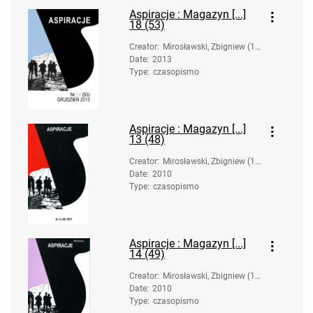
Aspiracje : Magazyn [...]
18 (53)
Creator
:
Mirosławski, Zbigniew (19
Date
:
2013
58-). Oprac.
Type
:
czasopismo
Aspiracje : Magazyn [...]
13 (48)
Creator
:
Mirosławski, Zbigniew (19
Date
:
2010
58-). Oprac.
Type
:
czasopismo
Aspiracje : Magazyn [...]
14 (49)
Creator
:
Mirosławski, Zbigniew (19
Date
:
2010
58-). Oprac.
Type
:
czasopismo