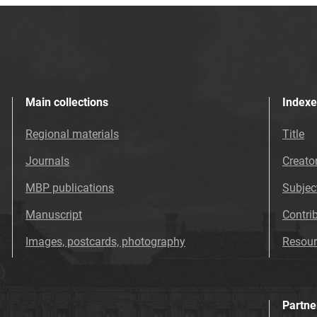
Main collections
Indexe
Regional materials
Title
Journals
Creato
MBP publications
Subjec
Manuscript
Contri
Images, postcards, photography
Resour
Partne