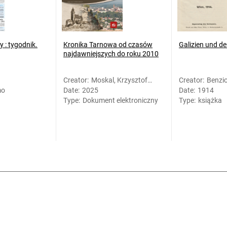
 : tygodnik.
Kronika Tarnowa od czasów
Galizien und de
najdawniejszych do roku 2010
Creator
:
Moskal, Krzysztof
Creator
:
Benzio
mo
Date
:
2025
(1968- )
Date
:
1914
1940)
Type
:
Dokument elektroniczny
Type
:
książka