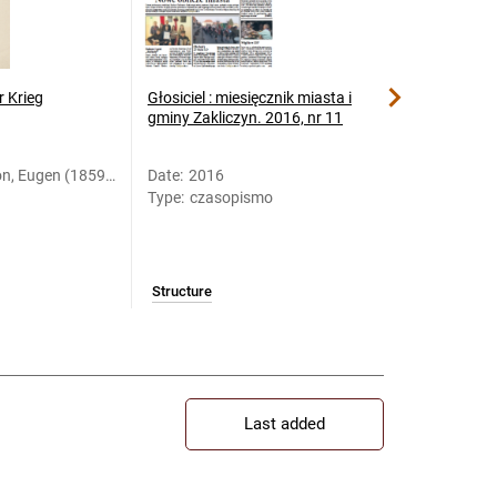
r Krieg
Głosiciel : miesięcznik miasta i
Zeszyty Wojnic
gminy Zakliczyn. 2016, nr 11
n, Eugen (1859-
Date
:
2016
Date
:
1993
Type
:
czasopismo
Type
:
czasop
Structure
Structure
Last added