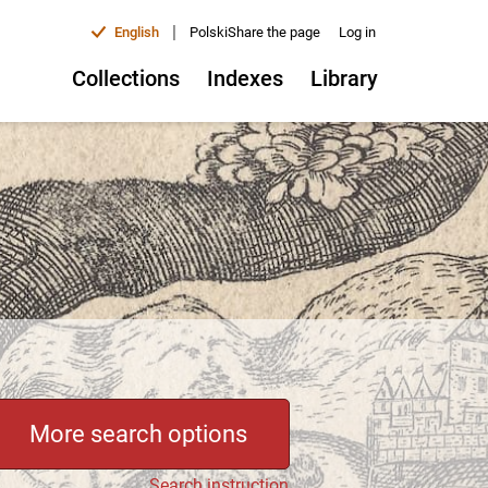
|
English
Polski
Share the page
Log in
Collections
Indexes
Library
More search options
Search instruction