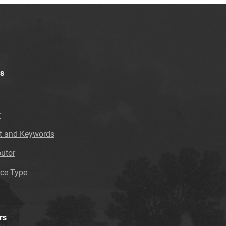
s
r
t and Keywords
butor
ce Type
rs