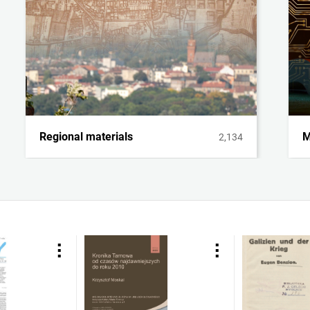
Regional materials
M
2,134