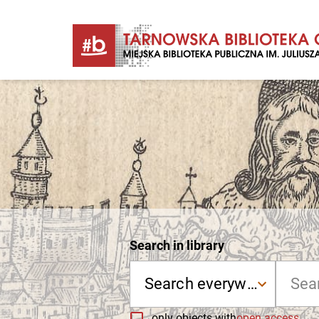
Search in library
Search everywhere
only objects with
open access