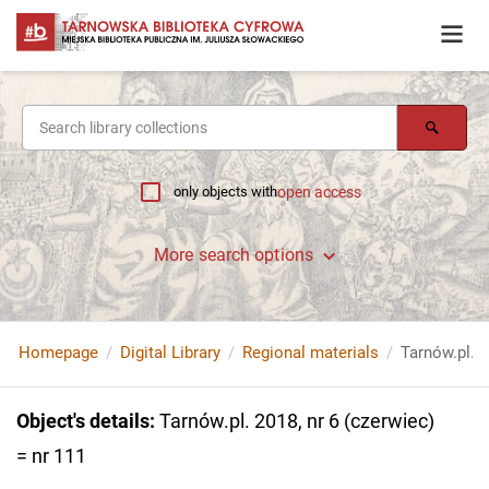
only objects with
open access
More search options
Homepage
Digital Library
Regional materials
Tarnów.pl. 2
Object's details
:
Tarnów.pl. 2018, nr 6 (czerwiec)
= nr 111