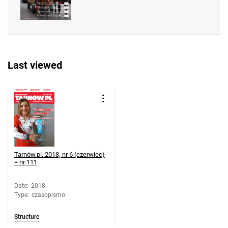
Last viewed
Tarnów.pl. 2018, nr 6 (czerwiec)
= nr 111
Date
:
2018
Type
:
czasopismo
Structure