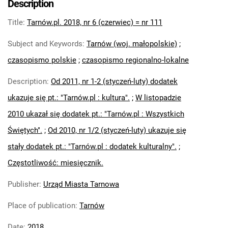
Description
Tarnów.pl. 2018, nr 12 (grudzień) = nr
Title
:
Tarnów.pl. 2018, nr 6 (czerwiec) = nr 111
117
Tarnów.pl. 2019
Subject and Keywords
:
Tarnów (woj. małopolskie)
;
Tarnów.pl. 2020
czasopismo polskie
;
czasopismo regionalno-lokalne
Tarnów.pl. 2021
Tarnów.pl. 2022
Description
:
Od 2011, nr 1-2 (styczeń-luty) dodatek
Tarnów.pl. 2023
ukazuje się pt.: "Tarnów.pl : kultura".
;
W listopadzie
Tarnów.pl.2024
2010 ukazał się dodatek pt.: "Tarnów.pl : Wszystkich
Świętych".
;
Od 2010, nr 1/2 (styczeń-luty) ukazuje się
stały dodatek pt.: "Tarnów.pl : dodatek kulturalny".
;
Częstotliwość: miesięcznik.
Publisher
:
Urząd Miasta Tarnowa
Place of publication
:
Tarnów
Date
:
2018