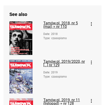
See also
Tarnów.pl. 2018, nr 5
(maj) = nr 110
Date
:
2018
Type
:
czasopismo
Tarnów.pl. 2019/2020, nr
[...] nr 129
Date
:
2019
Type
:
czasopismo
Tarnów.pl. 2019, nr 11
(listopad) = nr 128