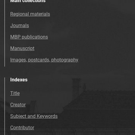
Main collections
Regional materials
Journals
MBP publications
Manuscript
Images, postcards, photography
Indexes
Title
Creator
Subject and Keywords
Contributor