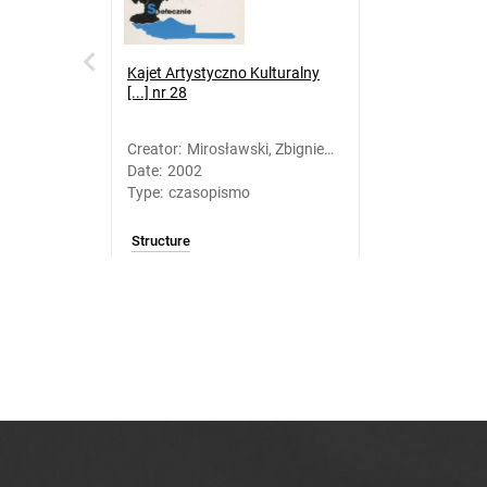
Kajet Artystyczno Kulturalny
[...] nr 28
Creator
:
Mirosławski, Zbigniew
Date
:
2002
(1958-). Oprac.
Type
:
czasopismo
Structure