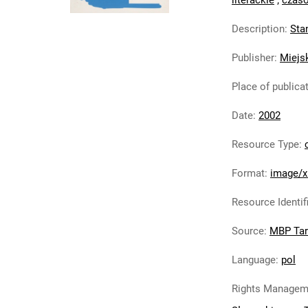
literackie
;
czaso
Description
:
Sta
Publisher
:
Miejs
Place of publica
Date
:
2002
Resource Type
:
Format
:
image/x
Resource Identif
Source
:
MBP Ta
Language
:
pol
Rights Managem