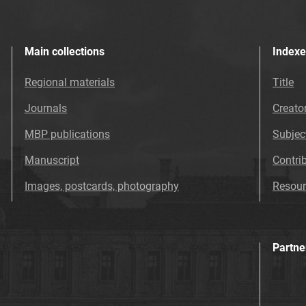
Main collections
Indexe
Regional materials
Title
Journals
Creato
MBP publications
Subjec
Manuscript
Contri
Images, postcards, photography
Resour
Partne