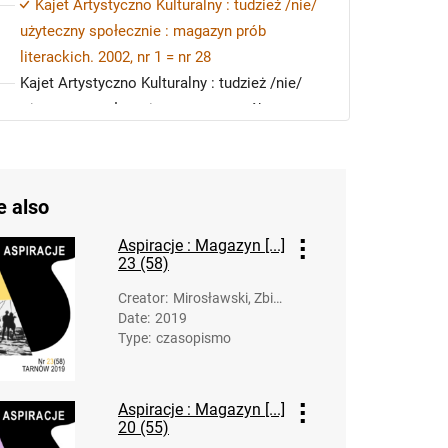
Kajet Artystyczno Kulturalny : tudzież /nie/
użyteczny społecznie : magazyn prób
literackich. 2002, nr 1 = nr 28
Kajet Artystyczno Kulturalny : tudzież /nie/
użyteczny społecznie : magazyn prób
literackich. 2002, nr 2-3 = nr 29-30
Kajet Artystyczno Kulturalny : tudzież /nie/
użyteczny społecznie. 2003
e also
Kajet Artystyczno Kulturalny : tudzież /nie/
użyteczny społecznie. 2004
Aspiracje : Magazyn [...]
23 (58)
Creator
:
Mirosławski, Zbig
Date
:
2019
niew (1958-). Opr
Type
:
czasopismo
ac.
Aspiracje : Magazyn [...]
20 (55)