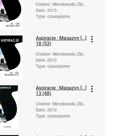
Creator
:
Mirosławski, Zbig
Date
:
2015
niew (1958-). Opr
Type
:
czasopismo
ac.
Aspiracje : Magazyn [...]
18 (53)
Creator
:
Mirosławski, Zbig
Date
:
2013
niew (1958-). Opr
Type
:
czasopismo
ac.
Aspiracje : Magazyn [...]
13 (48)
Creator
:
Mirosławski, Zbig
Date
:
2010
niew (1958-). Opr
Type
:
czasopismo
ac.