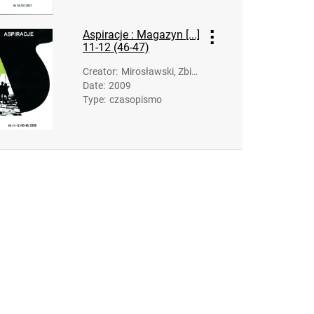
Aspiracje : Magazyn [...]
11-12 (46-47)
Creator
:
Mirosławski, Zbig
Date
:
2009
niew (1958-). Opr
Type
:
czasopismo
ac.