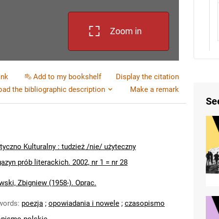
Zoom in
ink
Add to my bookshelf
Display the citation
ad the bibliographic description
Make a remark
Se
tyczno Kulturalny : tudzież /nie/ użyteczny
zyn prób literackich. 2002, nr 1 = nr 28
wski, Zbigniew (1958-). Oprac.
words
:
poezja
;
opowiadania i nowele
;
czasopismo