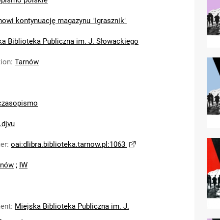
pismo polskie
nowi kontynuację magazynu "Igrasznik"
ka Biblioteka Publiczna im. J. Słowackiego
tion
:
Tarnów
czasopismo
.djvu
ier
:
oai:dlibra.biblioteka.tarnow.pl:1063
rnów
;
IW
ent
:
Miejska Biblioteka Publiczna im. J.