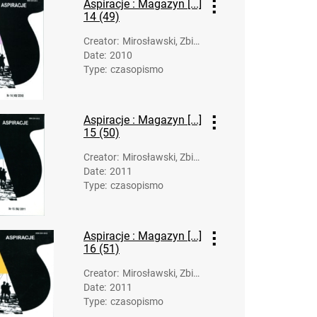
Aspiracje : Magazyn [...]
14 (49)
Creator
:
Mirosławski, Zbig
Date
:
2010
niew (1958-). Opr
Type
:
czasopismo
ac.
Aspiracje : Magazyn [...]
15 (50)
Creator
:
Mirosławski, Zbig
Date
:
2011
niew (1958-). Opr
Type
:
czasopismo
ac.
Aspiracje : Magazyn [...]
16 (51)
Creator
:
Mirosławski, Zbig
Date
:
2011
niew (1958-). Opr
Type
:
czasopismo
ac.