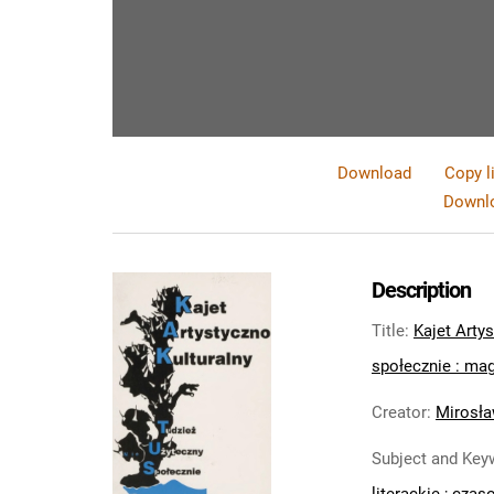
Download
Copy l
Downlo
Description
Title
:
Kajet Artys
społecznie : maga
Creator
:
Mirosła
Subject and Key