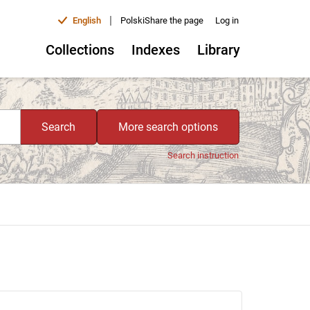
|
English
Polski
Share the page
Log in
Collections
Indexes
Library
Search
More search options
Search instruction