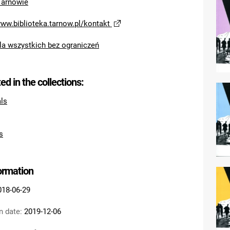
Tarnowie
www.biblioteka.tarnow.pl/kontakt
la wszystkich bez ograniczeń
ted in the collections:
als
s
formation
018-06-29
n date:
2019-12-06