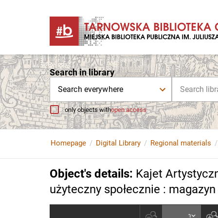
Search in library
Search everywhere
only objects with
open access
Homepage
Digital Library
Regional materials
Object's details
:
Kajet Artystyczn
użyteczny społecznie : magazyn p