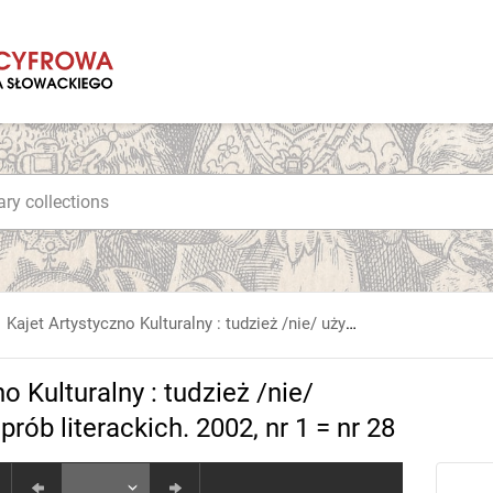
Kajet Artystyczno Kulturalny : tudzież /nie/ użyteczny społecznie : magazyn prób literackich. 2002, nr 1 = nr 28
o Kulturalny : tudzież /nie/
rób literackich. 2002, nr 1 = nr 28