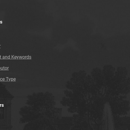
s
r
t and Keywords
butor
ce Type
rs