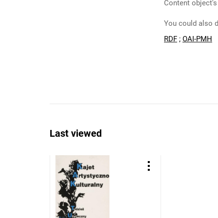
Content object's
You could also d
RDF
;
OAI-PMH
Last viewed