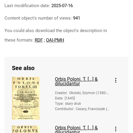
Last modification date:
2025-07-16
Content object's number of views:
941
You could also download the object's description in
these formats:
RDF
;
OAI-PMH
See also
Orbis Poloni. T. [...] &
dilucidantur
Creator
:
Okolski, Szymon (1580-16
Date
:
[1645]
53).
Type
:
stary druk
Contributor
:
Cezary, Franciszek (c
a 1583-1651). Druk.
Orbis Poloni. T. [...] &
dilucidantur