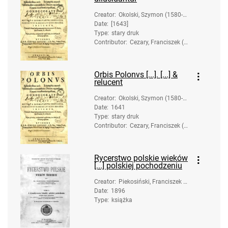
Creator
:
Okolski, Szymon (1580-16
Date
:
[1643]
53).
Type
:
stary druk
Contributor
:
Cezary, Franciszek (c
a 1583-1651). Druk.
Orbis Polonvs [...]. [...] &
relucent
Creator
:
Okolski, Szymon (1580-16
Date
:
1641
53).
Type
:
stary druk
Contributor
:
Cezary, Franciszek (c
a 1583-1651). Druk.
Rycerstwo polskie wieków
[...] polskiej pochodzeniu
Creator
:
Piekosiński, Franciszek K
Date
:
1896
sawery (1844-1906)
Type
:
książka