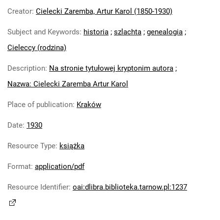
Creator
:
Cielecki Zaremba, Artur Karol (1850-1930)
Subject and Keywords
:
historia
;
szlachta
;
genealogia
;
Cieleccy (rodzina)
Description
:
Na stronie tytułowej kryptonim autora
;
Nazwa: Cielecki Zaremba Artur Karol
Place of publication
:
Kraków
Date
:
1930
Resource Type
:
książka
Format
:
application/pdf
Resource Identifier
:
oai:dlibra.biblioteka.tarnow.pl:1237