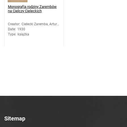
Monografja rodziny Zarembów
na Cielczy Cieleckich
Creator
:
Cielecki Zaremba, Artur
Date
:
1930
Karol (1850-1930)
Type
:
książka
Sitemap