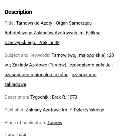
Tarnowskie Azoty : Organ Samorządu
Robotniczego Zakładów Azotowych im.
Description
Feliksa Dzierżyńskiego. 1968, nr 3
Title
:
Tarnowskie Azoty : Organ Samorządu
Tarnowskie Azoty : Organ Samorządu
Robotniczego Zakładów Azotowych im.
Robotniczego Zakładów Azotowych im. Feliksa
Feliksa Dzierżyńskiego. 1968, nr 4
Dzierżyńskiego. 1968, nr 48
Tarnowskie Azoty : Organ Samorządu
Subject and Keywords
:
Tarnów (woj. małopolskie)
;
20
Robotniczego Zakładów Azotowych im.
Feliksa Dzierżyńskiego. 1968, nr 5
w.
;
Zakłady Azotowe (Tarnów)
;
czasopismo polskie
;
Tarnowskie Azoty : Organ Samorządu
czasopismo regionalno-lokalne
;
czasopismo
Robotniczego Zakładów Azotowych im.
zakładowe
Feliksa Dzierżyńskiego. 1968, nr 6
Tarnowskie Azoty : Organ Samorządu
Description
:
Tygodnik
;
Brak R. 1973
Robotniczego Zakładów Azotowych im.
Publisher
:
Zakłady Azotowe im. F. Dzierżyńskiego
Feliksa Dzierżyńskiego. 1968, nr 7
Tarnowskie Azoty : Organ Samorządu
Place of publication
:
Tarnów
Robotniczego Zakładów Azotowych im.
Feliksa Dzierżyńskiego. 1968, nr 8
Date
:
1968