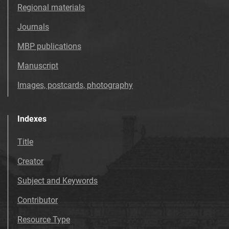
Tarnowskie Azoty : Organ Samorządu
Regional materials
Robotniczego Zakładów Azotowych im.
Journals
Feliksa Dzierżyńskiego. 1968, nr 49
Tarnowskie Azoty : Organ Samorządu
MBP publications
Robotniczego Zakładów Azotowych im.
Manuscript
Feliksa Dzierżyńskiego. 1968, nr 50
Tarnowskie Azoty : Organ Samorządu
Images, postcards, photography
Robotniczego Zakładów Azotowych im.
Feliksa Dzierżyńskiego. 1968, nr 51
Indexes
Tarnowskie Azoty : Organ Samorządu
Robotniczego Zakładów Azotowych im.
Title
Feliksa Dzierżyńskiego. 1969
Creator
Tarnowskie Azoty : Organ Samorządu
Robotniczego Zakładów Azotowych im.
Subject and Keywords
Feliksa Dzierżyńskiego. 1970
Contributor
Tarnowskie Azoty : Organ Samorządu
Robotniczego Zakładów Azotowych im.
Resource Type
Feliksa Dzierżyńskiego. 1971