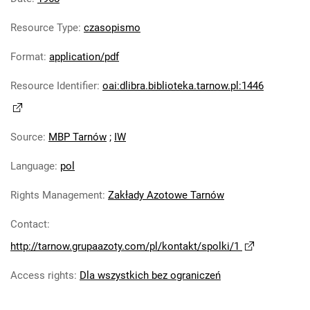
Tarnowskie Azoty : Organ Samorządu
Resource Type
:
czasopismo
Robotniczego Zakładów Azotowych im.
Feliksa Dzierżyńskiego. 1968, nr 9
Format
:
application/pdf
Tarnowskie Azoty : Organ Samorządu
Resource Identifier
:
oai:dlibra.biblioteka.tarnow.pl:1446
Robotniczego Zakładów Azotowych im.
Feliksa Dzierżyńskiego. 1968, nr 10
Tarnowskie Azoty : Organ Samorządu
Source
:
MBP Tarnów
;
IW
Robotniczego Zakładów Azotowych im.
Feliksa Dzierżyńskiego. 1968, nr 11
Language
:
pol
Tarnowskie Azoty : Organ Samorządu
Robotniczego Zakładów Azotowych im.
Rights Management
:
Zakłady Azotowe Tarnów
Feliksa Dzierżyńskiego. 1968, nr 12
Contact
:
Tarnowskie Azoty : Organ Samorządu
http://tarnow.grupaazoty.com/pl/kontakt/spolki/1
Robotniczego Zakładów Azotowych im.
Feliksa Dzierżyńskiego. 1968, nr 13
Access rights
:
Dla wszystkich bez ograniczeń
Tarnowskie Azoty : Organ Samorządu
Robotniczego Zakładów Azotowych im.