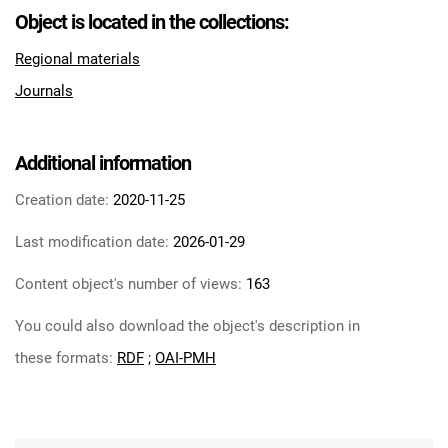
Feliksa Dzierżyńskiego. 1968, nr 14
Object is located in the collections:
Tarnowskie Azoty : Organ Samorządu
Regional materials
Robotniczego Zakładów Azotowych im.
Journals
Feliksa Dzierżyńskiego. 1968, nr 15
Tarnowskie Azoty : Organ Samorządu
Robotniczego Zakładów Azotowych im.
Additional information
Feliksa Dzierżyńskiego. 1968, nr 16
Tarnowskie Azoty : Organ Samorządu
Creation date:
2020-11-25
Robotniczego Zakładów Azotowych im.
Last modification date:
2026-01-29
Feliksa Dzierżyńskiego. 1968, nr 17
Tarnowskie Azoty : Organ Samorządu
Content object's number of views:
163
Robotniczego Zakładów Azotowych im.
You could also download the object's description in
Feliksa Dzierżyńskiego. 1968, nr 18
Tarnowskie Azoty : Organ Samorządu
these formats:
RDF
;
OAI-PMH
Robotniczego Zakładów Azotowych im.
Feliksa Dzierżyńskiego. 1968, nr 19
Tarnowskie Azoty : Organ Samorządu