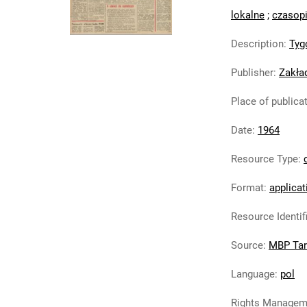
lokalne
;
czasop
Description
:
Tyg
Publisher
:
Zakła
Place of publica
Date
:
1964
Resource Type
:
Format
:
applicat
Resource Identif
Source
:
MBP Ta
Language
:
pol
Rights Managem