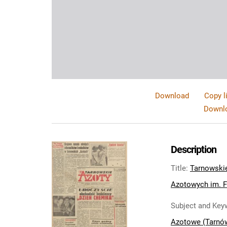
Download
Copy l
Downlo
Description
Title
:
Tarnowski
Azotowych im. Fe
Subject and Key
Azotowe (Tarnó