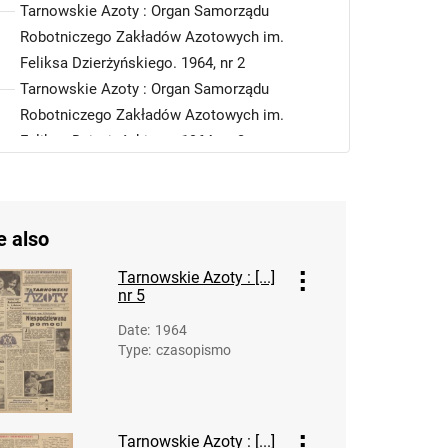
Tarnowskie Azoty : Organ Samorządu
Robotniczego Zakładów Azotowych im.
Feliksa Dzierżyńskiego. 1964, nr 2
Tarnowskie Azoty : Organ Samorządu
Robotniczego Zakładów Azotowych im.
Feliksa Dzierżyńskiego. 1964, nr 3
Tarnowskie Azoty : Organ Samorządu
Robotniczego Zakładów Azotowych im.
Feliksa Dzierżyńskiego. 1964, nr 4
e also
Tarnowskie Azoty : Organ Samorządu
Robotniczego Zakładów Azotowych im.
Tarnowskie Azoty : [...]
nr 5
Feliksa Dzierżyńskiego. 1964, nr 5
Tarnowskie Azoty : Organ Samorządu
Date
:
1964
Robotniczego Zakładów Azotowych im.
Type
:
czasopismo
Feliksa Dzierżyńskiego. 1964, nr 6
Tarnowskie Azoty : Organ Samorządu
Robotniczego Zakładów Azotowych im.
Tarnowskie Azoty : [...]