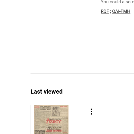
You could also d
RDF
;
OAI-PMH
Last viewed