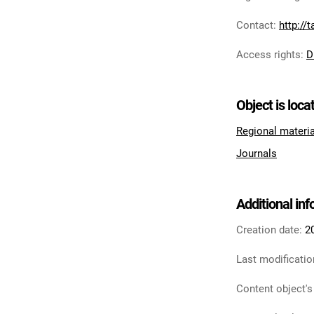
Contact
:
http://
Access rights
:
D
Object is loca
Regional materi
Journals
Additional in
Creation date:
2
Last modificatio
Content object's