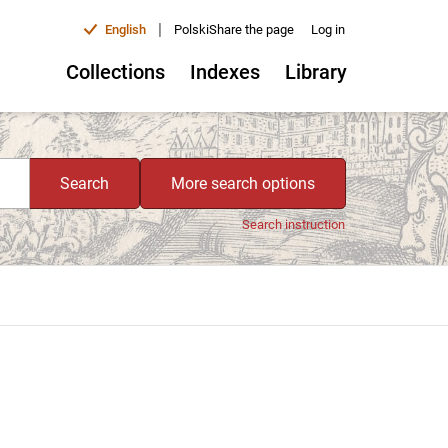
|
English
Polski
Share the page
Log in
Collections
Indexes
Library
Search
More search options
Search instruction