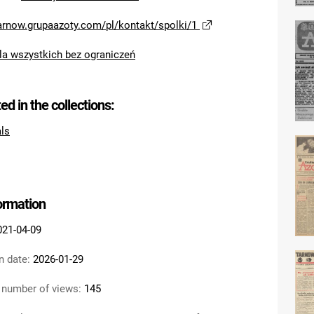
tarnow.grupaazoty.com/pl/kontakt/spolki/1
la wszystkich bez ograniczeń
ted in the collections:
als
formation
021-04-09
n date:
2026-01-29
 number of views:
145