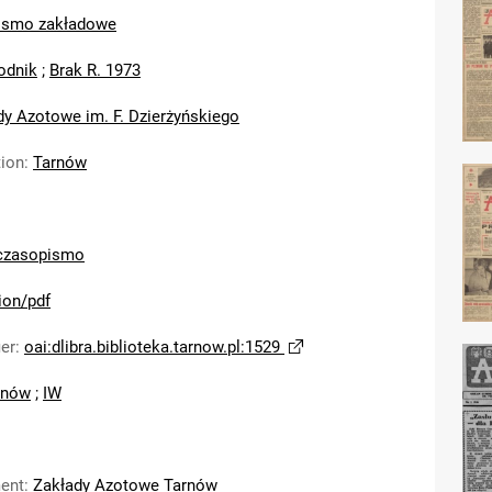
ismo zakładowe
odnik
;
Brak R. 1973
dy Azotowe im. F. Dzierżyńskiego
tion
:
Tarnów
czasopismo
ion/pdf
ier
:
oai:dlibra.biblioteka.tarnow.pl:1529
rnów
;
IW
ent
:
Zakłady Azotowe Tarnów