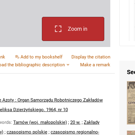
Zoom in
ink
Add to my bookshelf
Display the citation
ad the bibliographic description
Make a remark
Se
e Azoty : Organ Samorządu Robotniczego Zakładów
liksa Dzierżyńskiego. 1964, nr 10
words
:
Tarnów (woj. małopolskie)
;
20 w.
;
Zakłady
w)
;
czasopismo polskie
;
czasopismo regionalno-