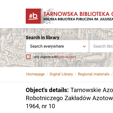
Search in library
Search everywhere
only objects with
open access
Homepage
Digital Library
Regional materials
Object's details
:
Tarnowskie Azo
Robotniczego Zakładów Azotowyc
1964, nr 10