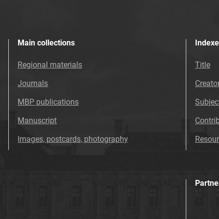
Main collections
Indexe
Regional materials
Title
Journals
Creato
MBP publications
Subjec
Manuscript
Contri
Images, postcards, photography
Resour
Partne