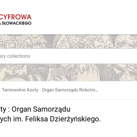
Tarnowskie Azoty : Organ Samorządu Robotniczego Zakładów Azotowych im. Feliksa Dzierżyńskiego. 1964, nr 10
ty : Organ Samorządu
h im. Feliksa Dzierżyńskiego.