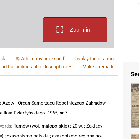
Zoom in
ink
Add to my bookshelf
Display the citation
ad the bibliographic description
Make a remark
Se
e Azoty : Organ Samorządu Robotniczego Zakładów
liksa Dzierżyńskiego. 1965, nr 7
words
:
Tarnów (woj. małopolskie)
;
20 w.
;
Zakłady
w)
;
czasopismo polskie
;
czasopismo regionalno-