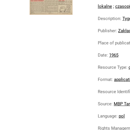
lokalne
;
czasop
Description
:
Tyg
Publisher
:
Zakła
Place of publica
Date
:
1965
Resource Type
:
Format
:
applicat
Resource Identif
Source
:
MBP Ta
Language
:
pol
Rights Managem