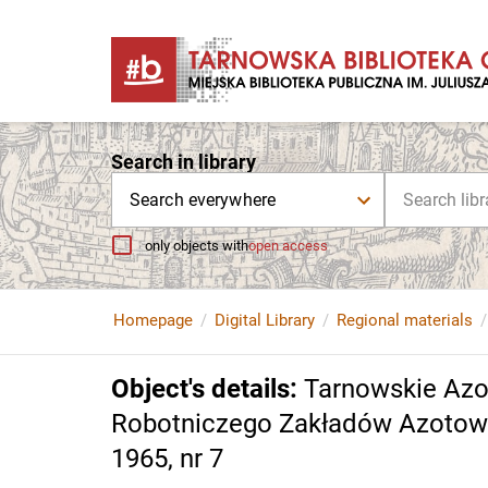
Search in library
Search everywhere
only objects with
open access
Homepage
Digital Library
Regional materials
Object's details
:
Tarnowskie Azo
Robotniczego Zakładów Azotowyc
1965, nr 7