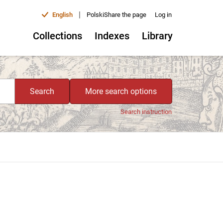
|
English
Polski
Share the page
Log in
Collections
Indexes
Library
Search
More search options
Search instruction