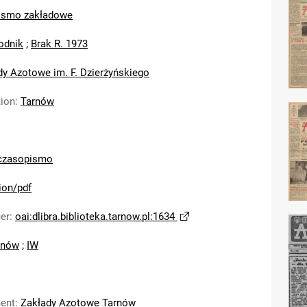
ismo zakładowe
odnik
;
Brak R. 1973
dy Azotowe im. F. Dzierżyńskiego
tion
:
Tarnów
czasopismo
ion/pdf
ier
:
oai:dlibra.biblioteka.tarnow.pl:1634
rnów
;
IW
ent
:
Zakłady Azotowe Tarnów