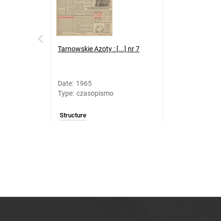
Tarnowskie Azoty : [...] nr 7
Date
:
1965
Type
:
czasopismo
Structure