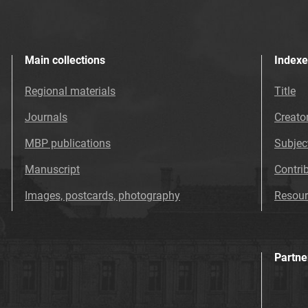
Main collections
Indexe
Regional materials
Title
Journals
Creato
MBP publications
Subjec
Manuscript
Contri
Images, postcards, photography
Resour
Partne