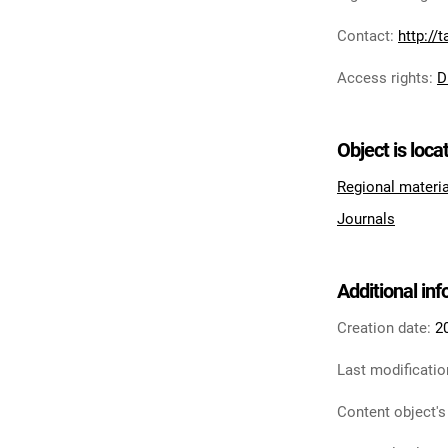
Contact
:
http://
Access rights
:
D
Object is loca
Regional materi
Journals
Additional in
Creation date:
2
Last modificatio
Content object's