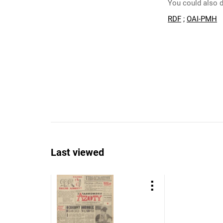
You could also d
RDF
;
OAI-PMH
Last viewed