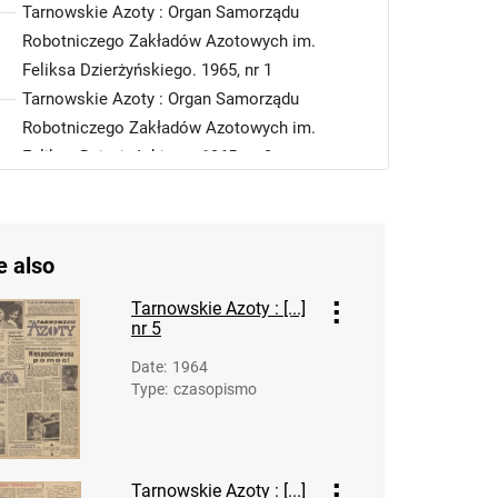
Tarnowskie Azoty : Organ Samorządu
Robotniczego Zakładów Azotowych im.
Feliksa Dzierżyńskiego. 1965, nr 1
Tarnowskie Azoty : Organ Samorządu
Robotniczego Zakładów Azotowych im.
Feliksa Dzierżyńskiego. 1965, nr 2
Tarnowskie Azoty : Organ Samorządu
Robotniczego Zakładów Azotowych im.
Feliksa Dzierżyńskiego. 1965, nr 3
e also
Tarnowskie Azoty : Organ Samorządu
Robotniczego Zakładów Azotowych im.
Tarnowskie Azoty : [...]
nr 5
Feliksa Dzierżyńskiego. 1965, nr 4
Tarnowskie Azoty : Organ Samorządu
Date
:
1964
Robotniczego Zakładów Azotowych im.
Type
:
czasopismo
Feliksa Dzierżyńskiego. 1965, nr 5
Tarnowskie Azoty : Organ Samorządu
Robotniczego Zakładów Azotowych im.
Tarnowskie Azoty : [...]