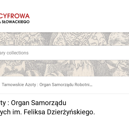
Tarnowskie Azoty : Organ Samorządu Robotniczego Zakładów Azotowych im. Feliksa Dzierżyńskiego. 1965, nr 7
ty : Organ Samorządu
h im. Feliksa Dzierżyńskiego.