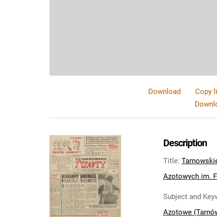
Download
Copy l
Downlo
Description
Title
:
Tarnowski
Azotowych im. Fe
Subject and Key
Azotowe (Tarnó