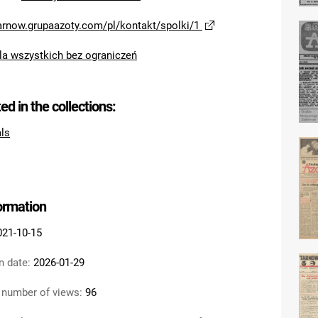
tarnow.grupaazoty.com/pl/kontakt/spolki/1
la wszystkich bez ograniczeń
ted in the collections:
als
formation
021-10-15
n date:
2026-01-29
 number of views:
96