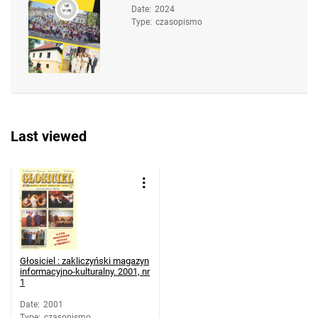
Date
:
2024
Type
:
czasopismo
Last viewed
Głosiciel : zakliczyński magazyn
informacyjno-kulturalny. 2001, nr
1
Date
:
2001
Type
:
czasopismo