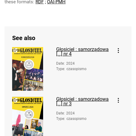
these formats:
RDF
;
OAI-PMH
See also
Głosiciel : samorządowa
[...] nr 4
Date
:
2024
Type
:
czasopismo
Głosiciel : samorządowa
[...] nr 3
Date
:
2024
Type
:
czasopismo