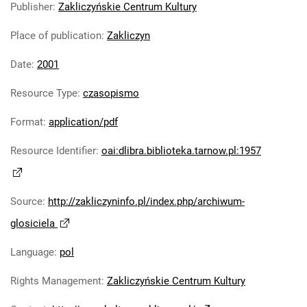
Publisher
:
Zakliczyńskie Centrum Kultury
Głosiciel. 2016
Głosiciel. 2017
Place of publication
:
Zakliczyn
Głosiciel. 2018
Głosiciel. 2019
Date
:
2001
Głosiciel. 2020
Resource Type
:
czasopismo
Głosiciel. 2021
Głosiciel. 2022
Format
:
application/pdf
Głosiciel. 2023
Resource Identifier
:
oai:dlibra.biblioteka.tarnow.pl:1957
Głosiciel. 2024
Głosiciel. 2025
Głosiciel. 2026
Source
:
http://zakliczyninfo.pl/index.php/archiwum-
glosiciela
Language
:
pol
Rights Management
:
Zakliczyńskie Centrum Kultury