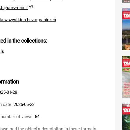
uj-sie-z-nami
la wszystkich bez ograniczeń
ted in the collections:
als
formation
025-01-28
n date:
2026-05-23
 number of views:
54
ownload the object's description in these formats: