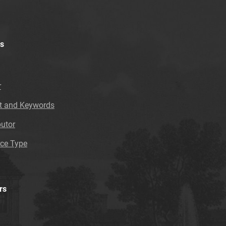
s
r
t and Keywords
butor
ce Type
rs