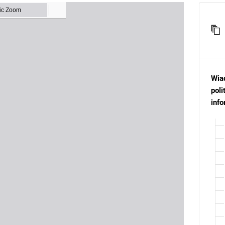
Wia
poli
inf