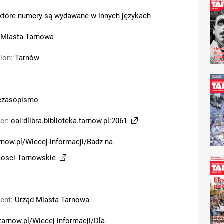
które numery są wydawane w innych językach
 Miasta Tarnowa
tion
:
Tarnów
czasopismo
ier
:
oai:dlibra.biblioteka.tarnow.pl:2061
arnow.pl/Wiecej-informacji/Badz-na-
osci-Tarnowskie
i
ent
:
Urząd Miasta Tarnowa
/tarnow.pl/Wiecej-informacji/Dla-