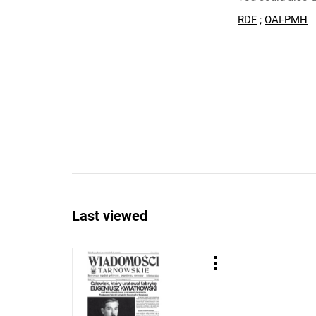
RDF
;
OAI-PMH
Last viewed