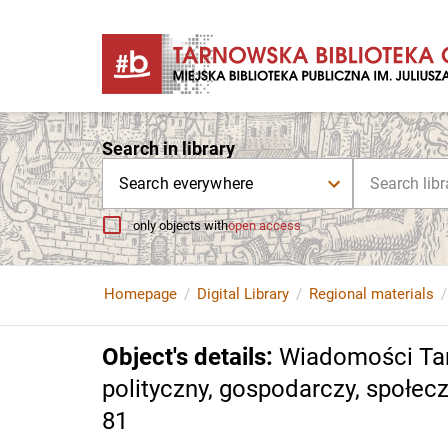
Search in library
Search everywhere
only objects with
open access
Homepage
Digital Library
Regional materials
Object's details
:
Wiadomości Tar
polityczny, gospodarczy, społeczn
81