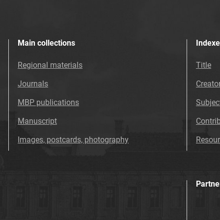
Main collections
Indexe
Regional materials
Title
Journals
Creato
MBP publications
Subjec
Manuscript
Contri
Images, postcards, photography
Resour
Partne