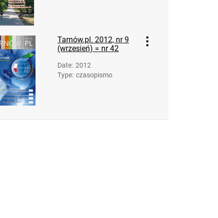
Tarnów.pl. 2012, nr 9
(wrzesień) = nr 42
Date
:
2012
Type
:
czasopismo