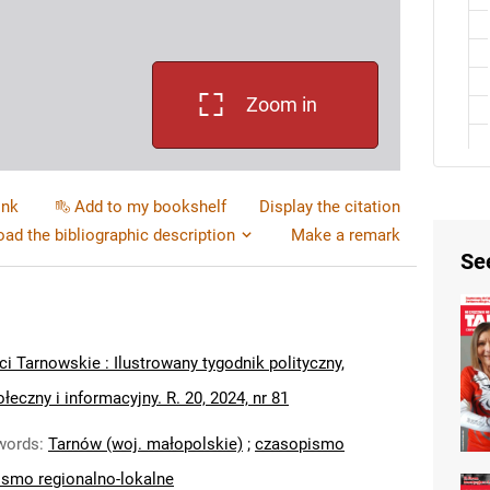
Zoom in
ink
Add to my bookshelf
Display the citation
ad the bibliographic description
Make a remark
Se
 Tarnowskie : Ilustrowany tygodnik polityczny,
łeczny i informacyjny. R. 20, 2024, nr 81
words
:
Tarnów (woj. małopolskie)
;
czasopismo
smo regionalno-lokalne