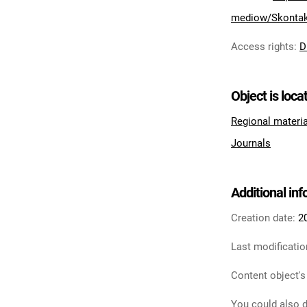
mediow/Skontakt
Access rights
:
D
Object is loca
Regional materi
Journals
Additional in
Creation date:
2
Last modificatio
Content object's
You could also d