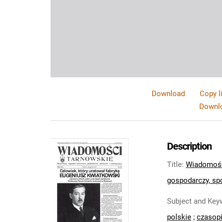
Download
Copy l
Downlo
Description
Title
:
Wiadomości
gospodarczy, spo
Subject and Key
polskie
;
czasopi