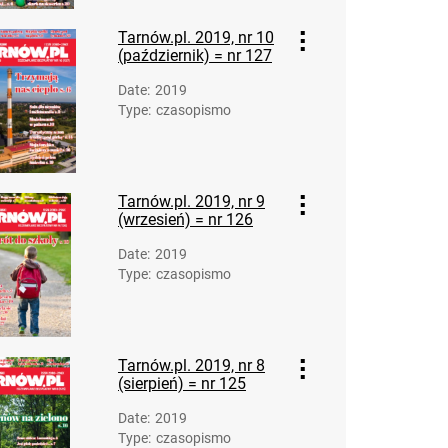
Tarnów.pl. 2019, nr 10
(październik) = nr 127
Date
:
2019
Type
:
czasopismo
Tarnów.pl. 2019, nr 9
(wrzesień) = nr 126
Date
:
2019
Type
:
czasopismo
Tarnów.pl. 2019, nr 8
(sierpień) = nr 125
Date
:
2019
Type
:
czasopismo