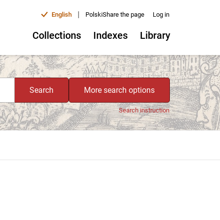
|
English
Polski
Share the page
Log in
Collections
Indexes
Library
Search
More search options
Search instruction