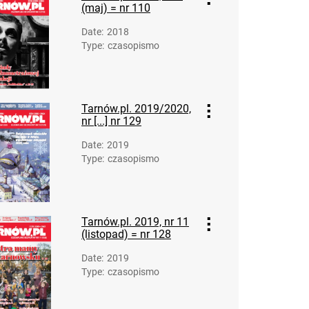
informacyjny. R. 20, 2024, nr 81
(maj) = nr 110
Wiadomości Tarnowskie : Ilustrowany
Date
:
2018
tygodnik polityczny, gospodarczy, społeczny i
Type
:
czasopismo
informacyjny. R. 20, nr 82
Wiadomości Tarnowskie : Ilustrowany
tygodnik polityczny, gospodarczy, społeczny i
Tarnów.pl. 2019/2020,
informacyjny. R. 20, 2024, nr 83
nr [...] nr 129
Wiadomości Tarnowskie. R. 21, 2025
Wiadomości Tarnowskie. R. 22, 2026
Date
:
2019
Type
:
czasopismo
Tarnów.pl. 2019, nr 11
(listopad) = nr 128
Date
:
2019
Type
:
czasopismo