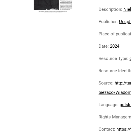
Description
:
Nie
Publisher
:
Urząd
Place of publica
Date
:
2024
Resource Type
:
Resource Identif
Source
:
http://t
biezaco/Wiadom
Language
:
polsk
Rights Managem
Contact
:
https:/