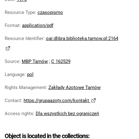
Tarnowskie Azoty : Organ Samorządu
Resource Type
:
czasopismo
Robotniczego Zakładów Azotowych im.
Feliksa Dzierżyńskiego. 1976, nr 2
Format
:
application/pdf
Tarnowskie Azoty : Organ Samorządu
Resource Identifier
:
oai:dlibra.biblioteka.tarnow.pl:2164
Robotniczego Zakładów Azotowych im.
Feliksa Dzierżyńskiego. 1976, nr 3
Tarnowskie Azoty : Organ Samorządu
Source
:
MBP Tarnów
;
C 162529
Robotniczego Zakładów Azotowych im.
Feliksa Dzierżyńskiego. 1976, nr 4
Language
:
pol
Tarnowskie Azoty : Organ Samorządu
Robotniczego Zakładów Azotowych im.
Rights Management
:
Zakłady Azotowe Tarnów
Feliksa Dzierżyńskiego. 1976, nr 5
Contact
:
https://grupaazoty.com/kontakt
Tarnowskie Azoty : Organ Samorządu
Robotniczego Zakładów Azotowych im.
Access rights
:
Dla wszystkich bez ograniczeń
Feliksa Dzierżyńskiego. 1976, nr 6
Tarnowskie Azoty : Organ Samorządu
Object is located in the collections:
Robotniczego Zakładów Azotowych im.