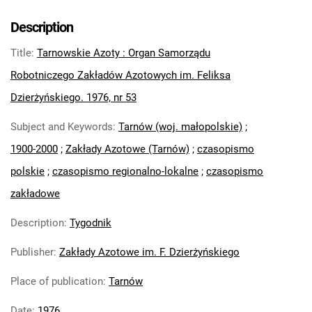
Tarnowskie Azoty : Organ Samorządu
Robotniczego Zakładów Azotowych im.
Description
Feliksa Dzierżyńskiego. 1971
Title
:
Tarnowskie Azoty : Organ Samorządu
Tarnowskie Azoty : Organ Samorządu
Robotniczego Zakładów Azotowych im.
Robotniczego Zakładów Azotowych im. Feliksa
Feliksa Dzierżyńskiego. 1972
Dzierżyńskiego. 1976, nr 53
Tarnowskie Azoty : Organ Samorządu
Subject and Keywords
:
Tarnów (woj. małopolskie)
;
Robotniczego Zakładów Azotowych im.
Feliksa Dzierżyńskiego. 1974
1900-2000
;
Zakłady Azotowe (Tarnów)
;
czasopismo
Tarnowskie Azoty : Organ Samorządu
polskie
;
czasopismo regionalno-lokalne
;
czasopismo
Robotniczego Zakładów Azotowych im.
zakładowe
Feliksa Dzierżyńskiego. 1975
Tarnowskie Azoty : Organ Samorządu
Description
:
Tygodnik
Robotniczego Zakładów Azotowych im.
Publisher
:
Zakłady Azotowe im. F. Dzierżyńskiego
Feliksa Dzierżyńskiego. 1976
Tarnowskie Azoty : Organ Samorządu
Place of publication
:
Tarnów
Robotniczego Zakładów Azotowych im.
Feliksa Dzierżyńskiego. 1976, nr 1
Date
:
1976