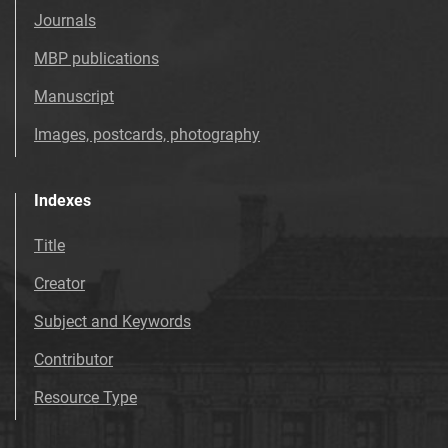
Tarnowskie Azoty : Organ Samorządu
Journals
Robotniczego Zakładów Azotowych im.
Feliksa Dzierżyńskiego. 1976, nr 53
MBP publications
Tarnowskie Azoty : Organ Samorządu
Manuscript
Robotniczego Zakładów Azotowych im.
Images, postcards, photography
Feliksa Dzierżyńskiego. 1977
Tarnowskie Azoty : Organ Samorządu
Robotniczego Zakładów Azotowych im.
Indexes
Feliksa Dzierżyńskiego. 1978
Tarnowskie Azoty : Organ Samorządu
Title
Robotniczego Zakładów Azotowych im.
Creator
Feliksa Dzierżyńskiego. 1979
Tarnowskie Azoty : Organ Samorządu
Subject and Keywords
Robotniczego Zakładów Azotowych im.
Contributor
Feliksa Dzierżyńskiego. 1980
Tarnowskie Azoty : Organ Samorządu
Resource Type
Robotniczego Zakładów Azotowych im.
Feliksa Dzierżyńskiego. 1981