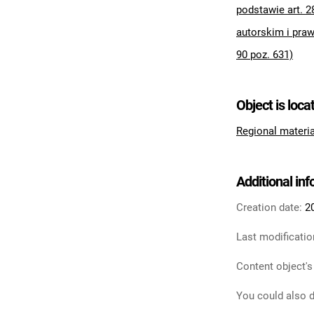
podstawie art. 2
autorskim i praw
90 poz. 631)
Object is loca
Regional materi
Additional in
Creation date:
2
Last modificatio
Content object's
You could also d