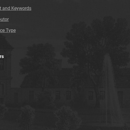
t and Keywords
butor
ce Type
rs