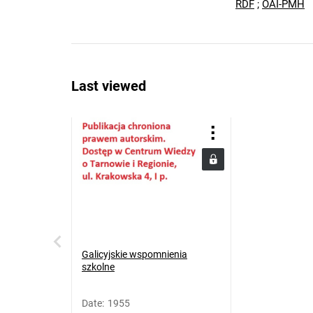
RDF
;
OAI-PMH
Last viewed
Galicyjskie wspomnienia
szkolne
Date
:
1955