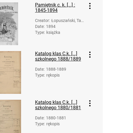
Pamiętnik c. k. [...] :
1845-1894
Creator
:
Łopuszański, Tad
Date
:
1894
eusz Jan (1839-1
Type
:
książka
894)
Katalog klas C.k. [...]
szkolnego 1888/1889
Date
:
1888-1889
Type
:
rękopis
Katalog klas C.k. [...]
szkolnego 1880/1881
Date
:
1880-1881
Type
:
rękopis