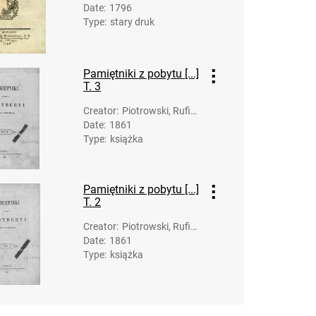
Date
:
1796
Type
:
stary druk
Pamiętniki z pobytu [...]
T. 3
Creator
:
Piotrowski, Rufin
Date
:
1861
(1806-1872)
Type
:
książka
Pamiętniki z pobytu [...]
T. 2
Creator
:
Piotrowski, Rufin
Date
:
1861
(1806-1872)
Type
:
książka