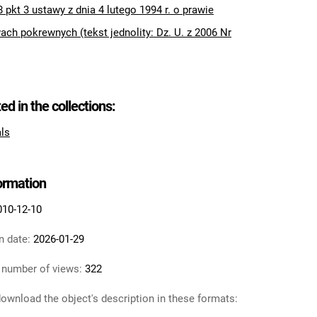
8 pkt 3 ustawy z dnia 4 lutego 1994 r. o prawie
ach pokrewnych (tekst jednolity: Dz. U. z 2006 Nr
ted in the collections:
als
formation
010-12-10
n date:
2026-01-29
 number of views:
322
ownload the object's description in these formats: