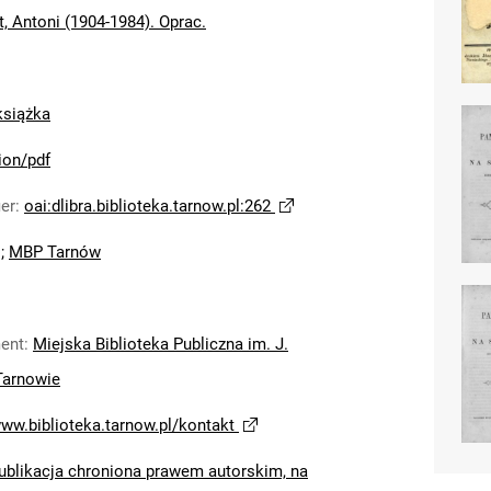
, Antoni (1904-1984). Oprac.
książka
ion/pdf
ier
:
oai:dlibra.biblioteka.tarnow.pl:262
;
MBP Tarnów
ent
:
Miejska Biblioteka Publiczna im. J.
Tarnowie
www.biblioteka.tarnow.pl/kontakt
ublikacja chroniona prawem autorskim, na