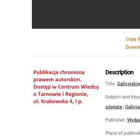
Copy l
Downlo
Description
Title
:
Galicyjski
Subject and Key
oświata
;
Galicja
Publisher
:
Wydaw
Place of publica