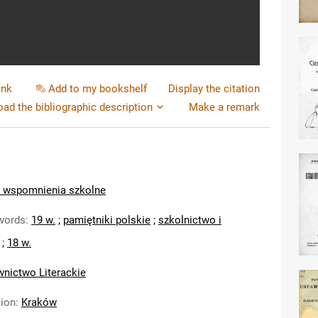
ink
Add to my bookshelf
Display the citation
ad the bibliographic description
Make a remark
e wspomnienia szkolne
words
:
19 w.
;
pamiętniki polskie
;
szkolnictwo i
;
18 w.
nictwo Literackie
tion
:
Kraków