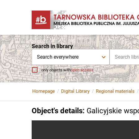
Search in library
Search everywhere
only objects with
open access
Homepage
Digital Library
Regional materials
Object's details
:
Galicyjskie ws