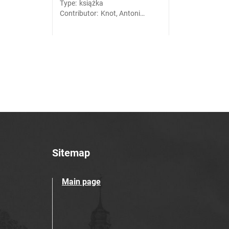
Type
:
książka
Contributor
:
Knot, Antoni
(1904-1984).
Oprac.
Sitemap
Main page