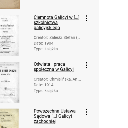
Ciemnota Galicyi w [...]
szkolnictwa
galicyjskiego
Creator
:
Zaleski, Stefan (1
Date
:
1904
859-1916)
Type
:
książka
Oświata i praca
społeczna w Galicyi
Creator
:
Chmielińska, Aniel
Date
:
1914
a (1869-1936)
Type
:
książka
Powszechna Ustawa
Sądowa [...] Galicyi
zachodniej