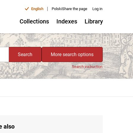
|
English
Polski
Share the page
Log in
Collections
Indexes
Library
Search
More search options
Search instruction
e also