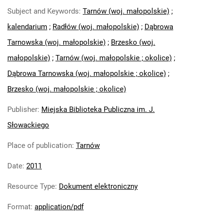
Subject and Keywords
:
Tarnów (woj. małopolskie)
;
kalendarium
;
Radłów (woj. małopolskie)
;
Dąbrowa
Tarnowska (woj. małopolskie)
;
Brzesko (woj.
małopolskie)
;
Tarnów (woj. małopolskie ; okolice)
;
Dąbrowa Tarnowska (woj. małopolskie ; okolice)
;
Brzesko (woj. małopolskie ; okolice)
Publisher
:
Miejska Biblioteka Publiczna im. J.
Słowackiego
Place of publication
:
Tarnów
Date
:
2011
Resource Type
:
Dokument elektroniczny
Format
:
application/pdf