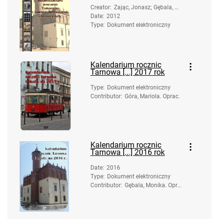
Creator
:
Zając, Jonasz; Gębala, M
Date
:
2012
onika; Góra, Mariola
Type
:
Dokument elektroniczny
Kalendarium rocznic
Tarnowa [...] 2017 rok
Type
:
Dokument elektroniczny
Contributor
:
Góra, Mariola. Oprac.
Kalendarium rocznic
Tarnowa [...] 2016 rok
Date
:
2016
Type
:
Dokument elektroniczny
Contributor
:
Gębala, Monika. Opra
c.; Góra, Mariola. Opr
ac.