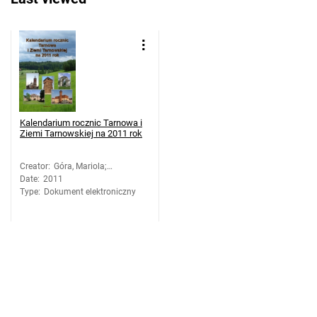
Kalendarium rocznic Tarnowa i
Ziemi Tarnowskiej na 2011 rok
Creator
:
Góra, Mariola;
Date
:
2011
Szumlańska,
Type
:
Dokument elektroniczny
Małgorzata; Kozieł,
Monika