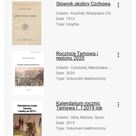
Słownik okolicy Czchowa
Creator
:
Kosiński, Władysław (184
Date
:
1914
4-1914)
Type
:
książka
Rocznice Tarnowa i
regionu 2020
Creator
:
Czosnyka, Mieczysław; G
Date
:
2020
óra, Mariola
Type
:
Dokument elektroniczny
Kalendarium rocznic
Tarnowa [...] 2019 rok
Creator
:
Góra, Mariola. Oprac.
Date
:
2019
Type
:
Dokument elektroniczny