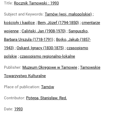
Title
:
Rocznik Tarnowski : 1993
Subject and Keywords
:
Tarnów (woj. małopolskie)
;
kościoły i kaplice
;
Bem, Józef (1794-1850)
;
cmentarze
wojenne
;
Caliński, Jan (1908-1970)
;
Sanguszko,
Barbara Urszula (1718-1791)
;
Bojko, Jakub (1857-
1943)
;
Oskard, Ignacy (1830-1875)
;
czasopismo
polskie
;
czasopismo regionalno-lokalne
Publisher
:
Muzeum Okręgowe w Tarnowie
;
Tarnowskie
Towarzystwo Kulturalne
Place of publication
:
Tarnów
Contributor
:
Potępa, Stanisław. Red.
Date
:
1993