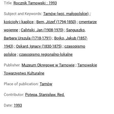
Title
:
Rocznik Tarnowski : 1993
Subject and Keywords
:
Tarnów (woj. małopolskie)
;
kościoły i kaplice
;
Bem, Józef (1794-1850)
;
cmentarze
wojenne
;
Caliński, Jan (1908-1970)
;
Sanguszko,
Barbara Urszula (1718-1791)
;
Bojko, Jakub (1857-
1943)
;
Oskard, Ignacy (1830-1875)
;
czasopismo
polskie
;
czasopismo regionalno-lokalne
Publisher
:
Muzeum Okręgowe w Tarnowie
;
Tarnowskie
Towarzystwo Kulturalne
Place of publication
:
Tarnów
Contributor
:
Potępa, Stanisław. Red.
Date
:
1993