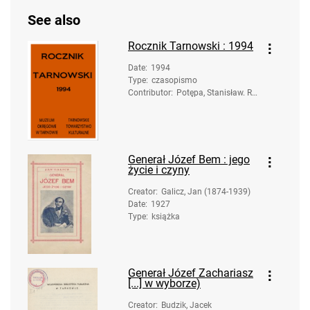
See also
Rocznik Tarnowski : 1994
Date
:
1994
Type
:
czasopismo
Contributor
:
Potępa, Stanisław. Re
d.
Generał Józef Bem : jego
życie i czyny
Creator
:
Galicz, Jan (1874-1939)
Date
:
1927
Type
:
książka
Generał Józef Zachariasz
[...] w wyborze)
Creator
:
Budzik, Jacek