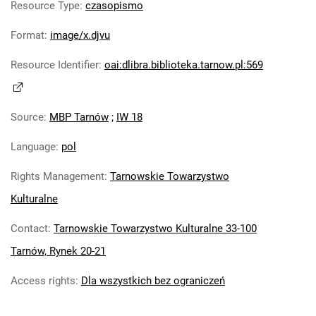
Resource Type
:
czasopismo
Format
:
image/x.djvu
Resource Identifier
:
oai:dlibra.biblioteka.tarnow.pl:569
Source
:
MBP Tarnów
;
IW 18
Language
:
pol
Rights Management
:
Tarnowskie Towarzystwo
Kulturalne
Contact
:
Tarnowskie Towarzystwo Kulturalne 33-100
Tarnów, Rynek 20-21
Access rights
:
Dla wszystkich bez ograniczeń