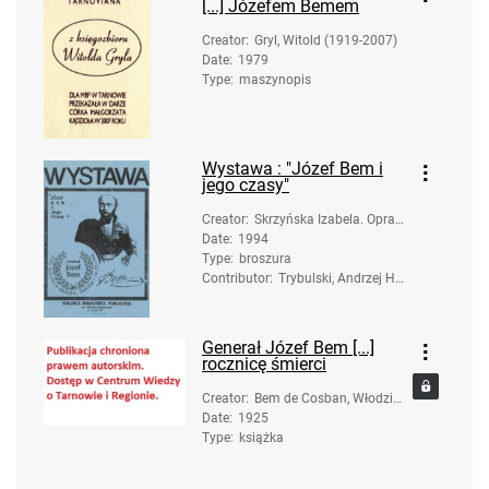
[...] Józefem Bemem
Creator
:
Gryl, Witold (1919-2007)
Date
:
1979
Type
:
maszynopis
Wystawa : "Józef Bem i
jego czasy"
Creator
:
Skrzyńska Izabela. Oprac
Date
:
1994
owanie
Type
:
broszura
Contributor
:
Trybulski, Andrzej He
nryk. Ilustracje
Generał Józef Bem [...]
rocznicę śmierci
Creator
:
Bem de Cosban, Włodzim
Date
:
1925
ierz (1889-1954)
Type
:
książka