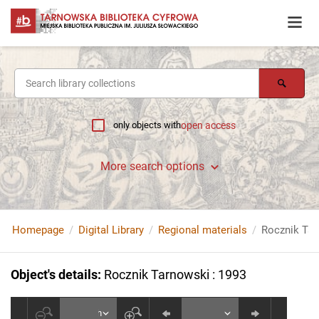
only objects with
open access
More search options
Homepage
Digital Library
Regional materials
Rocznik Tar
Object's details
:
Rocznik Tarnowski : 1993