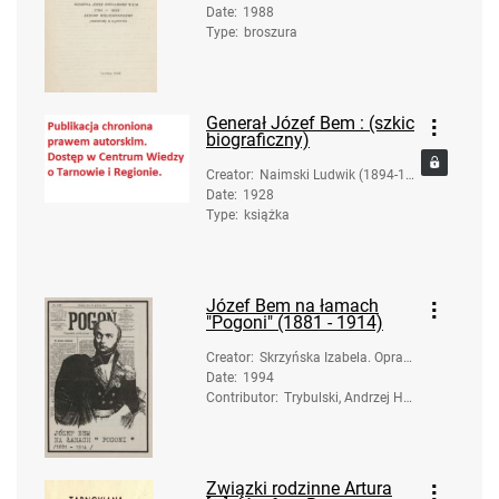
Date
:
1988
Type
:
broszura
Generał Józef Bem : (szkic
biograficzny)
Creator
:
Naimski Ludwik (1894-19
Date
:
1928
71)
Type
:
książka
Józef Bem na łamach
"Pogoni" (1881 - 1914)
Creator
:
Skrzyńska Izabela. Oprac
Date
:
1994
owanie; Sąsiadowicz, Mar
Contributor
ia (1948- ). Opracowanie
:
Trybulski, Andrzej He
nryk. Ilustrator
Związki rodzinne Artura