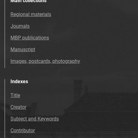
Main collections
Regional materials
Journals
MBP publications
Manuscript
Images, postcards, photography
Indexes
Title
Creator
Subject and Keywords
Contributor