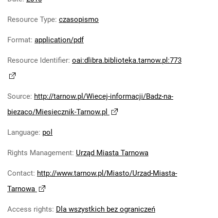
Tarnów.pl. 2017
Resource Type
:
czasopismo
Tarnów.pl. 2018
Tarnów.pl. 2019
Format
:
application/pdf
Tarnów.pl. 2020
Tarnów.pl. 2021
Resource Identifier
:
oai:dlibra.biblioteka.tarnow.pl:773
Tarnów.pl. 2022
Tarnów.pl. 2023
Tarnów.pl.2024
Source
:
http://tarnow.pl/Wiecej-informacji/Badz-na-
biezaco/Miesiecznik-Tarnow.pl
Language
:
pol
Rights Management
:
Urząd Miasta Tarnowa
Contact
:
http://www.tarnow.pl/Miasto/Urzad-Miasta-
Tarnowa
Access rights
:
Dla wszystkich bez ograniczeń