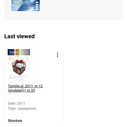
Last viewed
Tarnów.pl. 2011, nr 12
(grudzień)= nr 33
Date
:
2011
Type
:
czasopismo
Structure