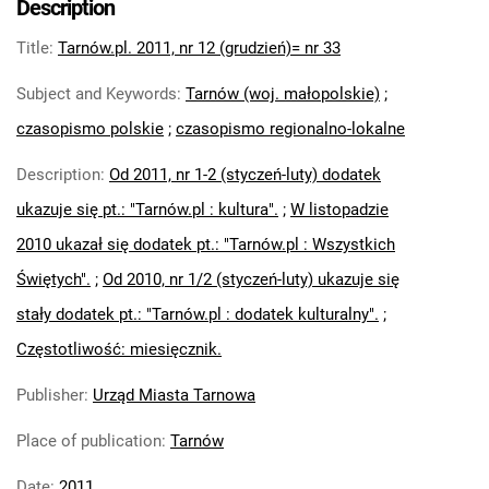
Description
33
Title
:
Tarnów.pl. 2011, nr 12 (grudzień)= nr 33
Tarnów.pl : kultura. 2011, nr 12
Tarnów.pl. 2012
Subject and Keywords
:
Tarnów (woj. małopolskie)
;
Tarnów.pl. 2013
czasopismo polskie
;
czasopismo regionalno-lokalne
Tarnów.pl. 2014
Tarnów.pl. 2015
Description
:
Od 2011, nr 1-2 (styczeń-luty) dodatek
Tarnów.pl. 2016
ukazuje się pt.: "Tarnów.pl : kultura".
;
W listopadzie
Tarnów.pl. 2017
2010 ukazał się dodatek pt.: "Tarnów.pl : Wszystkich
Tarnów.pl. 2018
Tarnów.pl. 2019
Świętych".
;
Od 2010, nr 1/2 (styczeń-luty) ukazuje się
Tarnów.pl. 2020
stały dodatek pt.: "Tarnów.pl : dodatek kulturalny".
;
Tarnów.pl. 2021
Częstotliwość: miesięcznik.
Tarnów.pl. 2022
Tarnów.pl. 2023
Publisher
:
Urząd Miasta Tarnowa
Tarnów.pl.2024
Place of publication
:
Tarnów
Date
:
2011