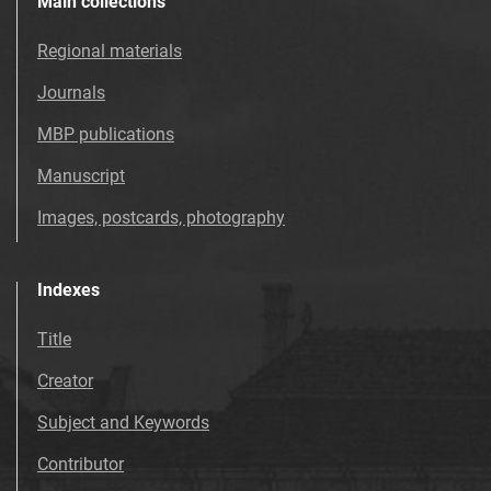
Main collections
Regional materials
Journals
MBP publications
Manuscript
Images, postcards, photography
Indexes
Title
Creator
Subject and Keywords
Contributor