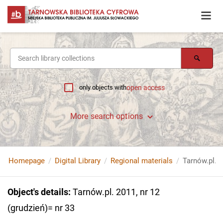
only objects with
open access
More search options
Homepage
Digital Library
Regional materials
Tarnów.pl. 2
Object's details
:
Tarnów.pl. 2011, nr 12
(grudzień)= nr 33