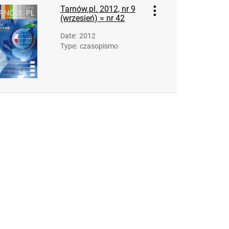
Tarnów.pl. 2012, nr 9
(wrzesień) = nr 42
Date
:
2012
Type
:
czasopismo