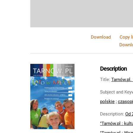
Download
Copy l
Downlo
Description
Title
:
Tarnów.pl. 
Subject and Key
polskie
;
czasopi
Description
:
Od 2
"Tarnów.pl : kult