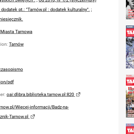
ystkich Świętych".
;
Od 2010, nr 1/2 (styczeń-luty)
 dodatek pt.: "Tarnów.pl : dodatek kulturalny".
;
miesięcznik.
 Miasta Tarnowa
tion
:
Tarnów
czasopismo
ion/pdf
ier
:
oai:dlibra.biblioteka.tarnow.pl:820
arnow.pl/Wiecej-informacji/Badz-na-
znik-Tarnow.pl