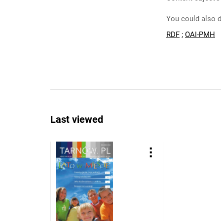
You could also d
RDF
;
OAI-PMH
Last viewed