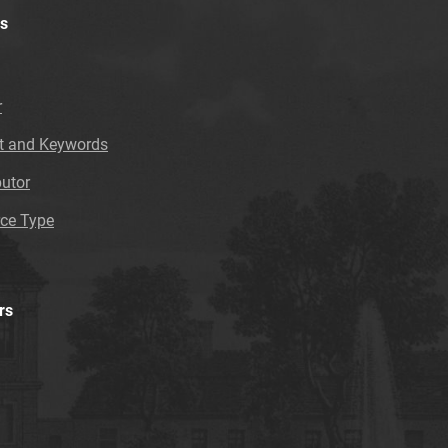
s
r
t and Keywords
butor
ce Type
rs