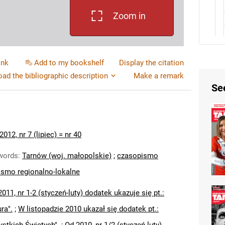
Zoom in
ink
Add to my bookshelf
Display the citation
ad the bibliographic description
Make a remark
Se
2012, nr 7 (lipiec) = nr 40
words
:
Tarnów (woj. małopolskie)
;
czasopismo
smo regionalno-lokalne
011, nr 1-2 (styczeń-luty) dodatek ukazuje się pt.:
ura".
;
W listopadzie 2010 ukazał się dodatek pt.: