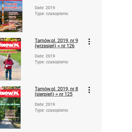
Date
:
2019
Type
:
czasopismo
Tarnów.pl. 2019, nr 9
(wrzesień) = nr 126
Date
:
2019
Type
:
czasopismo
Tarnów.pl. 2019, nr 8
(sierpień) = nr 125
Date
:
2019
Type
:
czasopismo