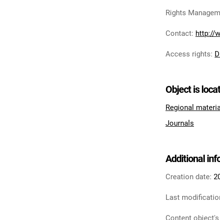
Rights Managem
Contact
:
http:/
Access rights
:
D
Object is loca
Regional materi
Journals
Additional in
Creation date:
2
Last modificatio
Content object's