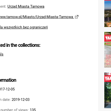
ent
:
Urząd Miasta Tarnowa
/www.tarnow.pl/Miasto/Urzad-Miasta-Tarnowa
la wszystkich bez ograniczeń
ted in the collections:
als
formation
017-12-05
n date:
2019-12-03
 number of views:
135