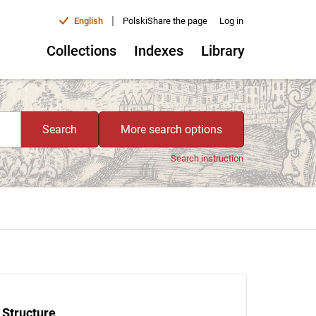
|
English
Polski
Share the page
Log in
Collections
Indexes
Library
Search
More search options
Search instruction
Structure