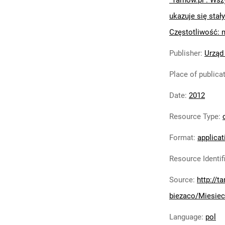
"Tarnów.pl : Wsz
ukazuje się stały
Częstotliwość: 
Publisher
:
Urząd
Place of publica
Date
:
2012
Resource Type
:
Format
:
applicat
Resource Identif
Source
:
http://t
biezaco/Miesiec
Language
:
pol