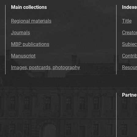
Main collections
Indexe
Regional materials
Title
Journals
Creato
MBP publications
Subjec
Manuscript
Contri
Images, postcards, photography
Resour
Partne