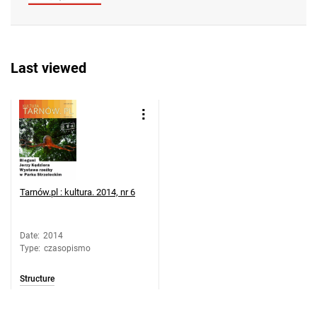
Last viewed
Tarnów.pl : kultura. 2014, nr 6
Date
:
2014
Type
:
czasopismo
Structure