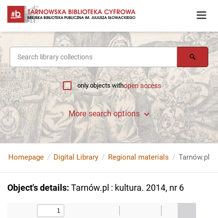
only objects with
open access
More search options
Homepage
Digital Library
Regional materials
Tarnów.pl : 
Object's details
:
Tarnów.pl : kultura. 2014, nr 6