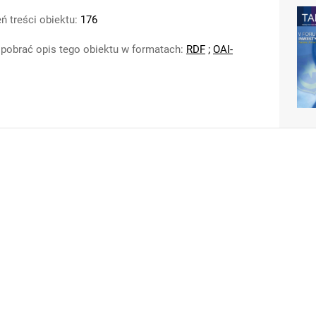
ń treści obiektu:
176
pobrać opis tego obiektu w formatach:
RDF
;
OAI-