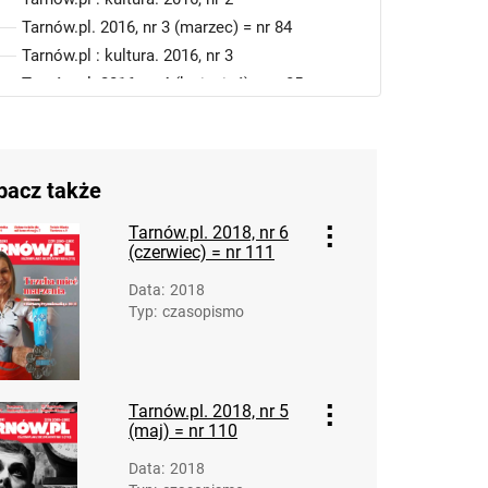
Tarnów.pl. 2016, nr 3 (marzec) = nr 84
Tarnów.pl : kultura. 2016, nr 3
Tarnów.pl. 2016, nr 4 (kwiecień) = nr 85
Tarnów.pl : kultura. 2016, nr 4
Tarnów.pl. 2016, nr 5 (maj) = nr 86
Tarnów.pl : kultura. 2016, nr 5
bacz także
Tarnów.pl. 2016, nr 6 (czerwiec) = nr 87
Tarnów.pl : kultura. 2016, nr 6
Tarnów.pl. 2018, nr 6
(czerwiec) = nr 111
Tarnów.pl. 2016, nr 7 (lipiec) = nr 88
Tarnów.pl : kultura. 2016, nr 7
Data
:
2018
Tarnów.pl. 2016, nr 8 (sierpień) = nr 89
Typ
:
czasopismo
Tarnów.pl : kultura. 2016, nr 8
Tarnów.pl. 2016, nr 9 (wrzesień) = nr 90
Tarnów.pl : kultura. 2016, nr 9
Tarnów.pl. 2018, nr 5
Tarnów.pl. 2016, nr 10 (październik) = nr 91
(maj) = nr 110
Tarnów.pl : kultura. 2016, nr 10
Data
:
2018
Tarnów.pl. 2016, nr 11 (listopad) = nr 92