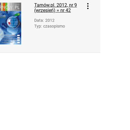
Tarnów.pl. 2012, nr 9
(wrzesień) = nr 42
Data
:
2012
Typ
:
czasopismo