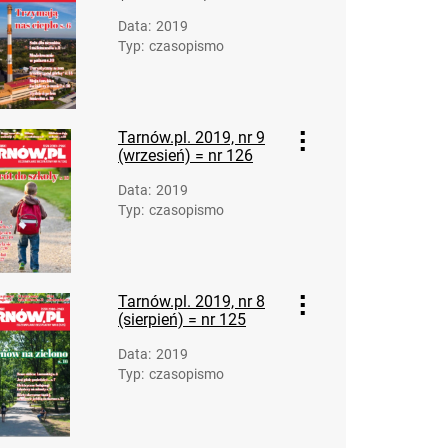
Data
:
2019
Typ
:
czasopismo
Tarnów.pl. 2019, nr 9
(wrzesień) = nr 126
Data
:
2019
Typ
:
czasopismo
Tarnów.pl. 2019, nr 8
(sierpień) = nr 125
Data
:
2019
Typ
:
czasopismo