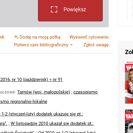
Powiększ
ink
Dodaj na moją półkę
Wyświetl cytowanie
Pobierz opis bibliograficzny
Zgłoś uwagę
Zo
2016, nr 10 (październik) = nr 91
luczowe
:
Tarnów (woj. małopolskie)
;
czasopismo
smo regionalno-lokalne
 1-2 (styczeń-luty) dodatek ukazuje się pt.:
ura".
;
W listopadzie 2010 ukazał się dodatek pt.: