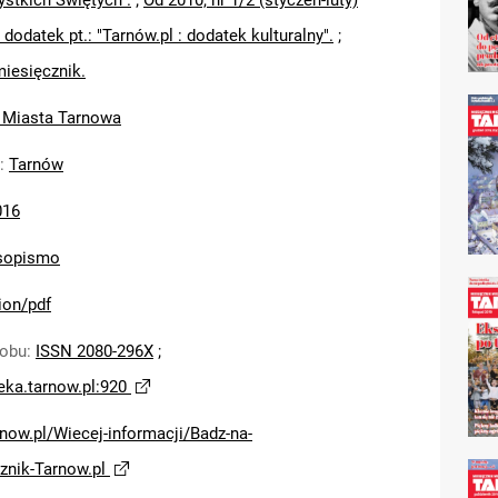
ystkich Świętych".
;
Od 2010, nr 1/2 (styczeń-luty)
 dodatek pt.: "Tarnów.pl : dodatek kulturalny".
;
miesięcznik.
 Miasta Tarnowa
:
Tarnów
016
sopismo
ion/pdf
sobu
:
ISSN 2080-296X
;
teka.tarnow.pl:920
arnow.pl/Wiecej-informacji/Badz-na-
znik-Tarnow.pl