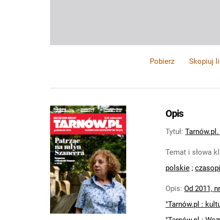
Pobierz
Skopiuj l
Opis
Tytuł
:
Tarnów.pl. 
Temat i słowa k
polskie
;
czasopi
Opis
:
Od 2011, nr
"Tarnów.pl : kult