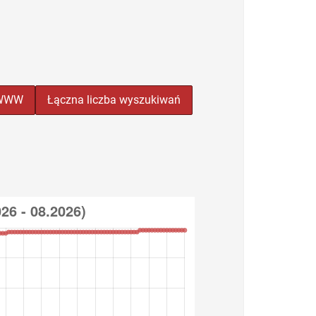
n WWW
Łączna liczba wyszukiwań