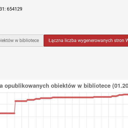
-31: 654129
iektów w bibliotece
Łączna liczba wygenerowanych stro