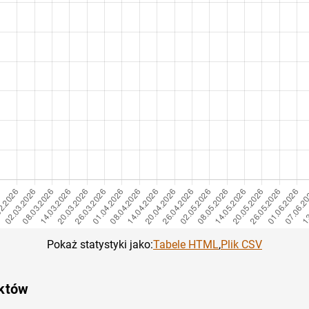
Pokaż statystyki jako:
Tabele HTML
,
Plik CSV
ektów