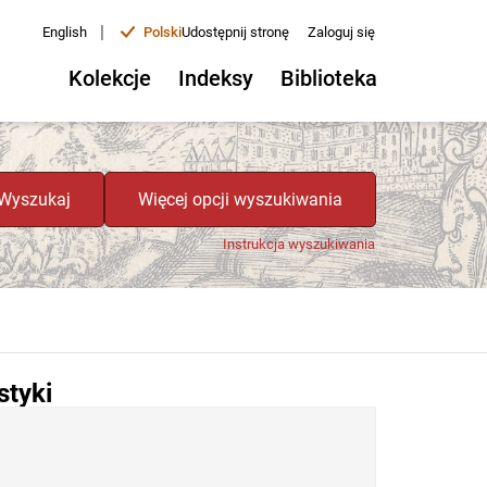
|
English
Polski
Udostępnij stronę
Zaloguj się
Kolekcje
Indeksy
Biblioteka
Wyszukaj
Więcej opcji wyszukiwania
Instrukcja wyszukiwania
styki