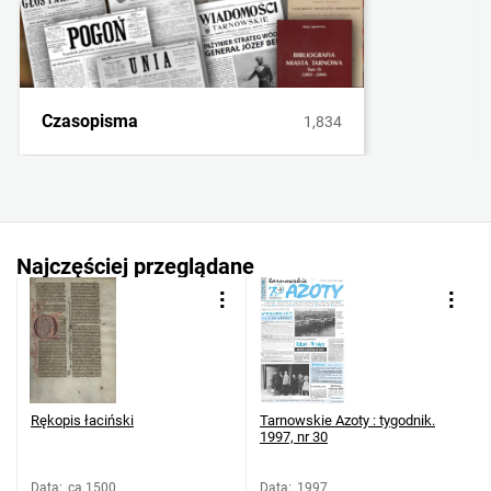
Czasopisma
1,834
Najczęściej przeglądane
Rękopis łaciński
Tarnowskie Azoty : tygodnik.
1997, nr 30
Data
:
ca 1500
Data
:
1997