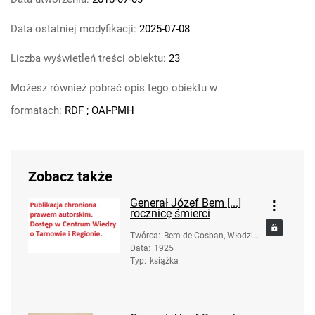
Data ostatniej modyfikacji:
2025-07-08
Liczba wyświetleń treści obiektu:
23
Możesz również pobrać opis tego obiektu w
formatach:
RDF
;
OAI-PMH
Zobacz także
Generał Józef Bem [...]
rocznicę śmierci
Twórca
:
Bem de Cosban, Włodzim
Data
:
1925
ierz (1889-1954)
Typ
:
książka