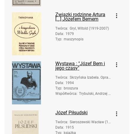
Związki rodzinne Artura
[...] Józefem Bemem
Twórca
:
Gryl, Witold (1919-2007)
Data
:
1979
Typ
:
maszynopis
Wystawa : "Józef Bem i
jego czasy"
Twórca
:
Skrzyńska Izabela. Oprac
Data
:
1994
owanie
Typ
:
broszura
Współtwórca
:
Trybulski, Andrzej H
enryk. Ilustracje
Józef Piłsudski
Twórca
:
Sieroszewski Wacław (18
Data
:
1915
58-1945)
Typ
:
książka