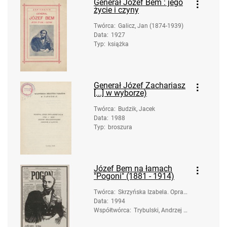
Generał Józef Bem : jego
życie i czyny
Twórca
:
Galicz, Jan (1874-1939)
Data
:
1927
Typ
:
książka
Generał Józef Zachariasz
[...] w wyborze)
Twórca
:
Budzik, Jacek
Data
:
1988
Typ
:
broszura
Józef Bem na łamach
"Pogoni" (1881 - 1914)
Twórca
:
Skrzyńska Izabela. Oprac
Data
:
1994
owanie; Sąsiadowicz, Mar
Współtwórca
ia (1948- ). Opracowanie
:
Trybulski, Andrzej H
enryk. Ilustrator