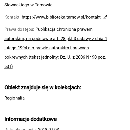
Słowackiego w Tarnowie
Kontakt
:
https://www.biblioteka.tarnow.pl/kontakt
Prawa dostępu
:
Publikacja chroniona prawem
autorskim, na podstawie art. 28 pkt 3 ustawy z dnia 4
lutego 1994 r. o prawie autorskim i prawach
pokrewnych (tekst jednolity: Dz. U. z 2006 Nr 90 poz.
631)
Obiekt znajduje się w kolekcjach:
Regionalia
Informacje dodatkowe
Data utworzenia:
2018-07-03