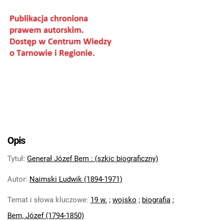
Opis
Tytuł
:
Generał Józef Bem : (szkic biograficzny)
Autor
:
Naimski Ludwik (1894-1971)
Temat i słowa kluczowe
:
19 w.
;
wojsko
;
biografia
;
Bem, Józef (1794-1850)