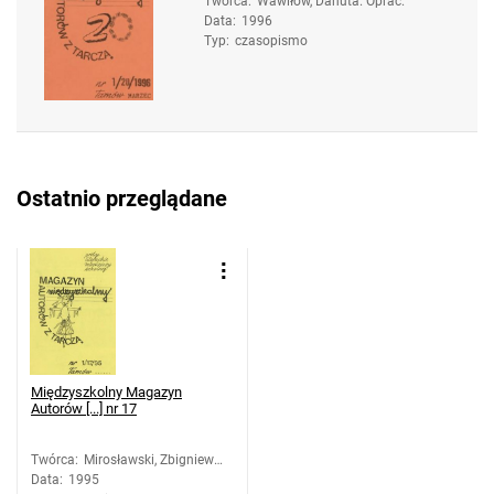
Twórca
:
Wawiłow, Danuta. Oprac.
Data
:
1996
Typ
:
czasopismo
Ostatnio przeglądane
Międzyszkolny Magazyn
Autorów [...] nr 17
Twórca
:
Mirosławski, Zbigniew
Data
:
1995
(1958-). Oprac.