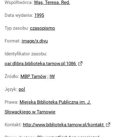
Współtwórca
:
Wąs, Teresa. Red.
Data wydania
:
1995
Typ zasobu
:
czasopismo
Format
:
image/x.djvu
Identyfikator zasobu
:
oai:dlibra.biblioteka.tarnow.pl:1086
Źródło
:
MBP Tarnów
;
IW
Język
:
pol
Prawa
:
Miejska Biblioteka Publiczna im. J.
Słowackiego w Tarnowie
Kontakt
:
http://www.biblioteka.tarnow.pl/kontakt