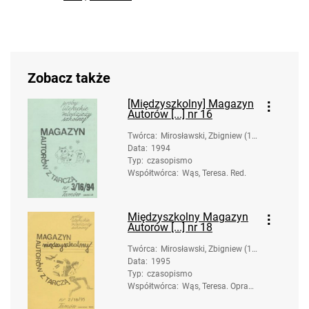
Zobacz także
[Międzyszkolny] Magazyn
Autorów [...] nr 16
Twórca
:
Mirosławski, Zbigniew (19
Data
:
1994
58-). Oprac.
Typ
:
czasopismo
Współtwórca
:
Wąs, Teresa. Red.
Międzyszkolny Magazyn
Autorów [...] nr 18
Twórca
:
Mirosławski, Zbigniew (19
Data
:
1995
58-). Oprac.
Typ
:
czasopismo
Współtwórca
:
Wąs, Teresa. Oprac.;
Moskal, Urszula. Op