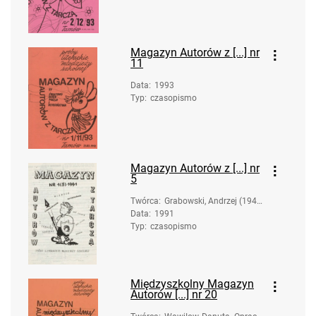
Magazyn Autorów z [...] nr
11
Data
:
1993
Typ
:
czasopismo
Magazyn Autorów z [...] nr
5
Twórca
:
Grabowski, Andrzej (1947
Data
:
1991
- ). Oprac.
Typ
:
czasopismo
Międzyszkolny Magazyn
Autorów [...] nr 20