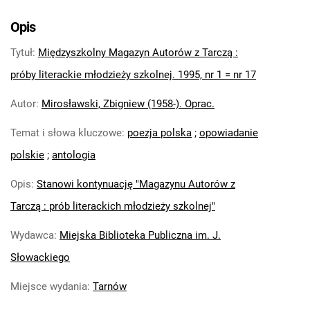
Opis
Tytuł
:
Międzyszkolny Magazyn Autorów z Tarczą :
próby literackie młodzieży szkolnej. 1995, nr 1 = nr 17
Autor
:
Mirosławski, Zbigniew (1958-). Oprac.
Temat i słowa kluczowe
:
poezja polska
;
opowiadanie
polskie
;
antologia
Opis
:
Stanowi kontynuację "Magazynu Autorów z
Tarczą : prób literackich młodzieży szkolnej"
Wydawca
:
Miejska Biblioteka Publiczna im. J.
Słowackiego
Miejsce wydania
:
Tarnów