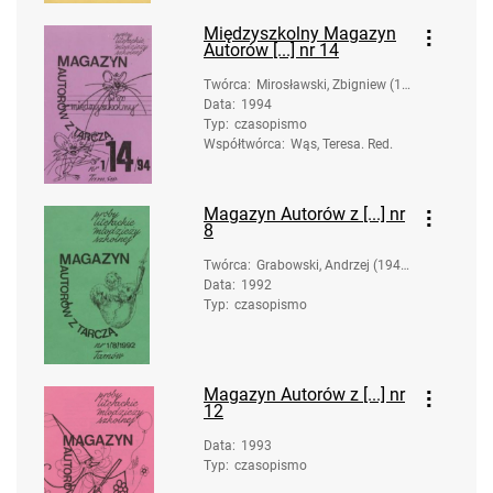
rac.
Międzyszkolny Magazyn
Autorów [...] nr 14
Twórca
:
Mirosławski, Zbigniew (19
Data
:
1994
58-). Oprac.
Typ
:
czasopismo
Współtwórca
:
Wąs, Teresa. Red.
Magazyn Autorów z [...] nr
8
Twórca
:
Grabowski, Andrzej (1947
Data
:
1992
- ). Oprac.
Typ
:
czasopismo
Magazyn Autorów z [...] nr
12
Data
:
1993
Typ
:
czasopismo