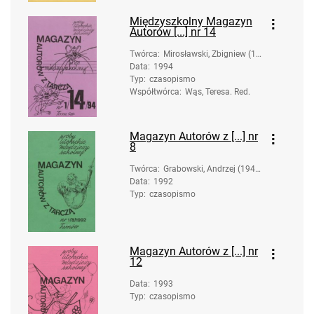
rac.
Międzyszkolny Magazyn
Autorów [...] nr 14
Twórca
:
Mirosławski, Zbigniew (19
Data
:
1994
58-). Oprac.
Typ
:
czasopismo
Współtwórca
:
Wąs, Teresa. Red.
Magazyn Autorów z [...] nr
8
Twórca
:
Grabowski, Andrzej (1947
Data
:
1992
- ). Oprac.
Typ
:
czasopismo
Magazyn Autorów z [...] nr
12
Data
:
1993
Typ
:
czasopismo