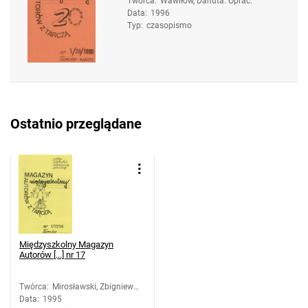
Twórca
:
Wawiłow, Danuta. Oprac.
Data
:
1996
Typ
:
czasopismo
Ostatnio przeglądane
Międzyszkolny Magazyn
Autorów [...] nr 17
Twórca
:
Mirosławski, Zbigniew
Data
:
1995
(1958-). Oprac.