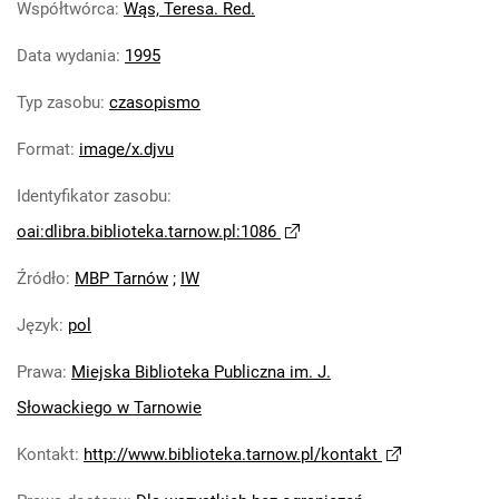
Współtwórca
:
Wąs, Teresa. Red.
Data wydania
:
1995
Typ zasobu
:
czasopismo
Format
:
image/x.djvu
Identyfikator zasobu
:
oai:dlibra.biblioteka.tarnow.pl:1086
Źródło
:
MBP Tarnów
;
IW
Język
:
pol
Prawa
:
Miejska Biblioteka Publiczna im. J.
Słowackiego w Tarnowie
Kontakt
:
http://www.biblioteka.tarnow.pl/kontakt