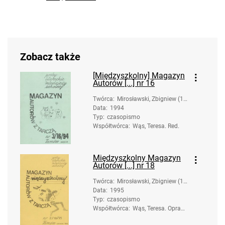
Zobacz także
[Międzyszkolny] Magazyn
Autorów [...] nr 16
Twórca
:
Mirosławski, Zbigniew (19
Data
:
1994
58-). Oprac.
Typ
:
czasopismo
Współtwórca
:
Wąs, Teresa. Red.
Międzyszkolny Magazyn
Autorów [...] nr 18
Twórca
:
Mirosławski, Zbigniew (19
Data
:
1995
58-). Oprac.
Typ
:
czasopismo
Współtwórca
:
Wąs, Teresa. Oprac.;
Moskal, Urszula. Op