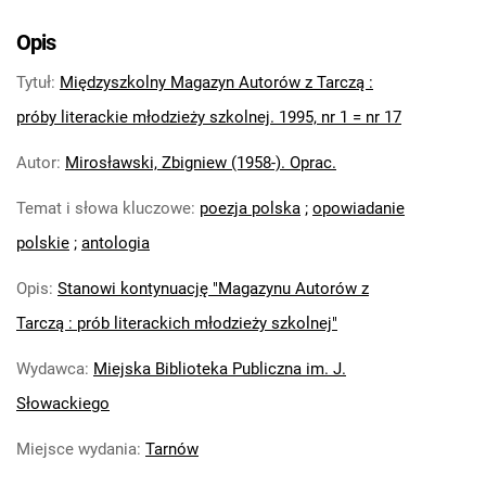
Opis
Tytuł
:
Międzyszkolny Magazyn Autorów z Tarczą :
próby literackie młodzieży szkolnej. 1995, nr 1 = nr 17
Autor
:
Mirosławski, Zbigniew (1958-). Oprac.
Temat i słowa kluczowe
:
poezja polska
;
opowiadanie
polskie
;
antologia
Opis
:
Stanowi kontynuację "Magazynu Autorów z
Tarczą : prób literackich młodzieży szkolnej"
Wydawca
:
Miejska Biblioteka Publiczna im. J.
Słowackiego
Miejsce wydania
:
Tarnów