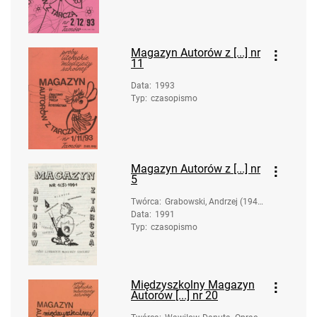
Magazyn Autorów z [...] nr
11
Data
:
1993
Typ
:
czasopismo
Magazyn Autorów z [...] nr
5
Twórca
:
Grabowski, Andrzej (1947
Data
:
1991
- ). Oprac.
Typ
:
czasopismo
Międzyszkolny Magazyn
Autorów [...] nr 20