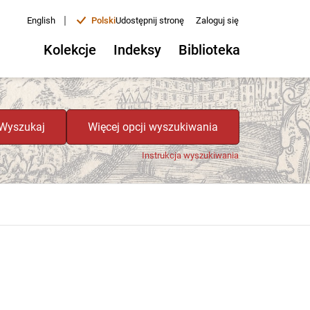
|
English
Polski
Udostępnij stronę
Zaloguj się
Kolekcje
Indeksy
Biblioteka
Wyszukaj
Więcej opcji wyszukiwania
Instrukcja wyszukiwania