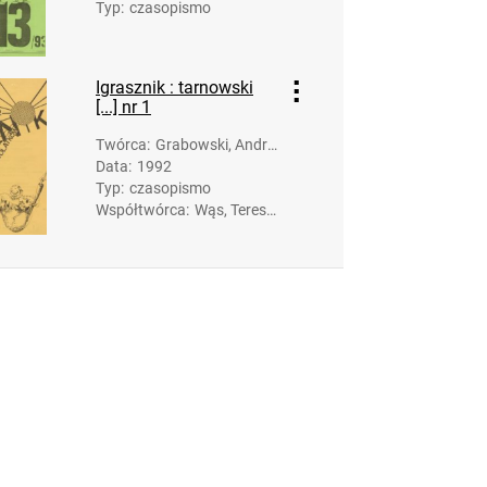
Typ
:
czasopismo
Igrasznik : tarnowski
[...] nr 1
Twórca
:
Grabowski, Andrz
Data
:
1992
ej (1947- ). Oprac
Typ
:
czasopismo
owanie
Współtwórca
:
Wąs, Teres
a. Opracow
anie