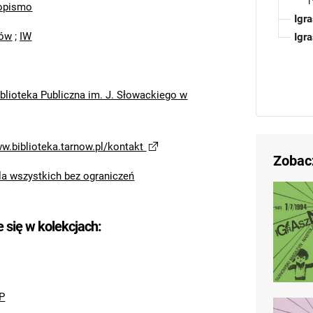
1
opismo
Igr
nów
;
IW
Igr
blioteka Publiczna im. J. Słowackiego w
ww.biblioteka.tarnow.pl/kontakt
Zobac
la wszystkich bez ograniczeń
e się w kolekcjach:
P