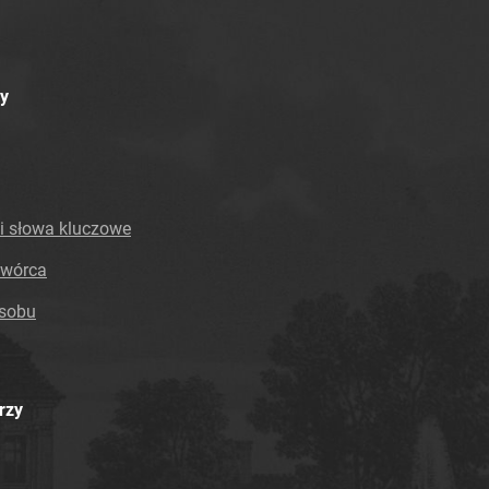
y
i słowa kluczowe
twórca
asobu
rzy