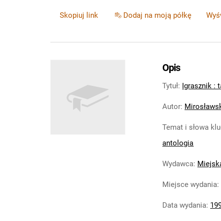
Skopiuj link
Dodaj na moją półkę
Wyśw
Opis
Tytuł
:
Igrasznik :
Autor
:
Mirosławsk
Temat i słowa kl
antologia
Wydawca
:
Miejsk
Miejsce wydania
Data wydania
:
19