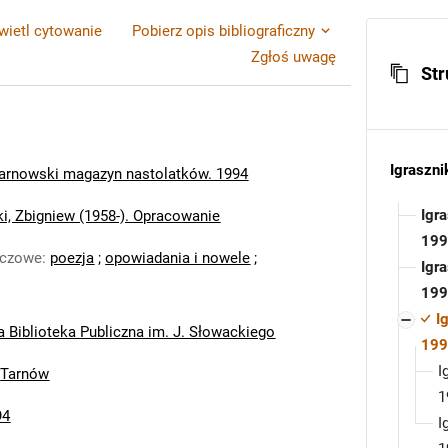
ietl cytowanie
Pobierz opis bibliograficzny
Zgłoś uwagę
Str
Igraszni
 tarnowski magazyn nastolatków. 1994
Igr
i, Zbigniew (1958-). Opracowanie
199
uczowe
:
poezja
;
opowiadania i nowele
;
Igr
199
I
a Biblioteka Publiczna im. J. Słowackiego
199
I
:
Tarnów
1
94
I