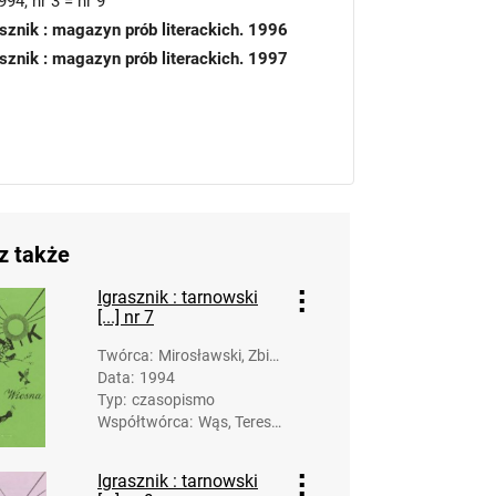
994, nr 3 = nr 9
asznik : magazyn prób literackich. 1996
asznik : magazyn prób literackich. 1997
z także
Igrasznik : tarnowski
[...] nr 7
Twórca
:
Mirosławski, Zbig
Data
:
1994
niew (1958-). Opr
Typ
:
czasopismo
acowanie
Współtwórca
:
Wąs, Teres
a. Opracow
anie
Igrasznik : tarnowski