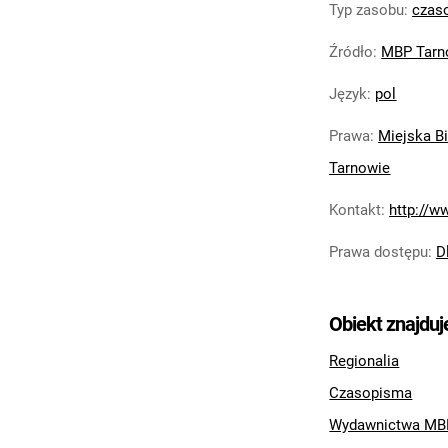
Typ zasobu
:
czas
Źródło
:
MBP Tar
Język
:
pol
Prawa
:
Miejska Bi
Tarnowie
Kontakt
:
http://w
Prawa dostępu
:
D
Obiekt znajduj
Regionalia
Czasopisma
Wydawnictwa MB