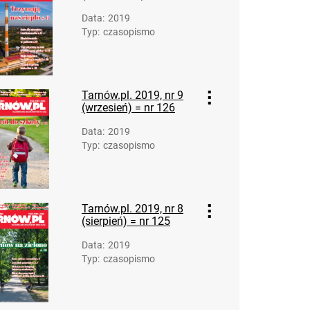
Data
:
2019
Typ
:
czasopismo
Tarnów.pl. 2019, nr 9
(wrzesień) = nr 126
Data
:
2019
Typ
:
czasopismo
Tarnów.pl. 2019, nr 8
(sierpień) = nr 125
Data
:
2019
Typ
:
czasopismo