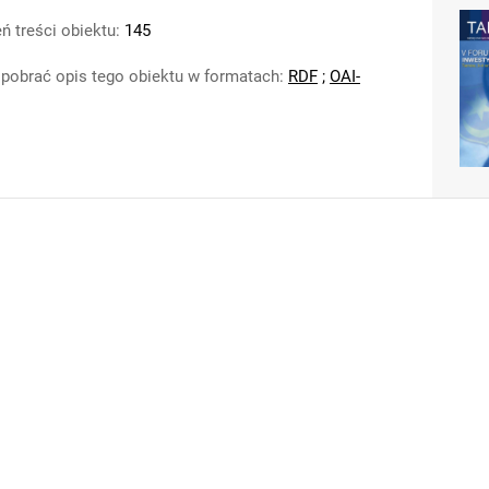
ń treści obiektu:
145
pobrać opis tego obiektu w formatach:
RDF
;
OAI-