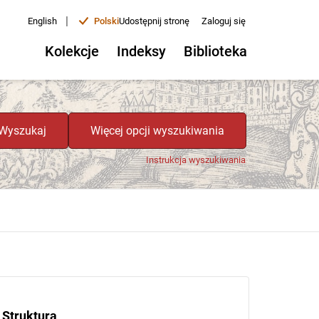
|
English
Polski
Udostępnij stronę
Zaloguj się
Kolekcje
Indeksy
Biblioteka
Wyszukaj
Więcej opcji wyszukiwania
Instrukcja wyszukiwania
Struktura