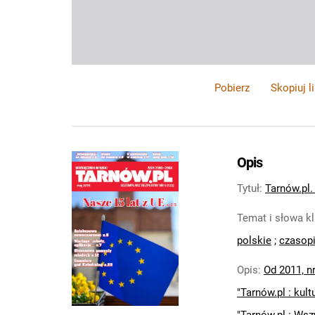
Pobierz
Skopiuj l
Opis
Tytuł
:
Tarnów.pl. 
Temat i słowa k
polskie
;
czasopi
Opis
:
Od 2011, nr
"Tarnów.pl : kult