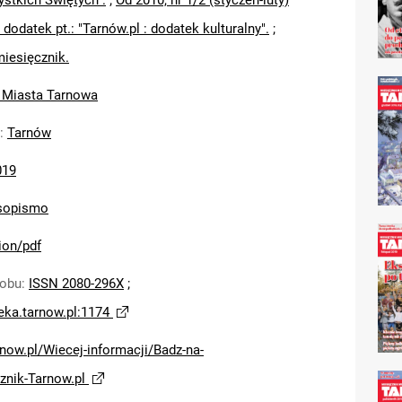
ystkich Świętych".
;
Od 2010, nr 1/2 (styczeń-luty)
 dodatek pt.: "Tarnów.pl : dodatek kulturalny".
;
miesięcznik.
 Miasta Tarnowa
:
Tarnów
019
sopismo
ion/pdf
sobu
:
ISSN 2080-296X
;
teka.tarnow.pl:1174
arnow.pl/Wiecej-informacji/Badz-na-
znik-Tarnow.pl