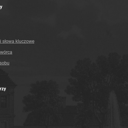
y
i słowa kluczowe
twórca
asobu
rzy