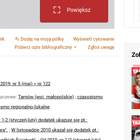
Powiększ
ink
Dodaj na moją półkę
Wyświetl cytowanie
Pobierz opis bibliograficzny
Zgłoś uwagę
Zo
2019, nr 5 (maj) = nr 122
luczowe
:
Tarnów (woj. małopolskie)
;
czasopismo
smo regionalno-lokalne
 1-2 (styczeń-luty) dodatek ukazuje się pt.:
ura".
;
W listopadzie 2010 ukazał się dodatek pt.: