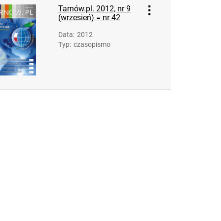
Tarnów.pl. 2012, nr 9
(wrzesień) = nr 42
Data
:
2012
Typ
:
czasopismo