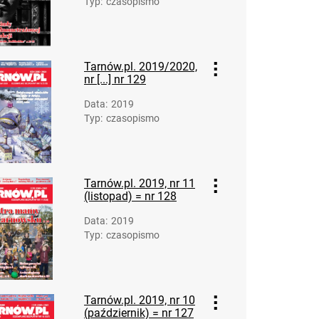
Typ
:
czasopismo
Tarnów.pl. 2019/2020,
nr [...] nr 129
Data
:
2019
Typ
:
czasopismo
Tarnów.pl. 2019, nr 11
(listopad) = nr 128
Data
:
2019
Typ
:
czasopismo
Tarnów.pl. 2019, nr 10
(październik) = nr 127