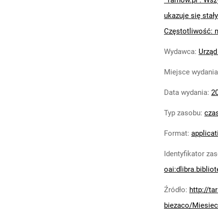
"Tarnów.pl : Wsz
ukazuje się stały
Częstotliwość: 
Wydawca
:
Urząd
Miejsce wydania
Data wydania
:
2
Typ zasobu
:
cza
Format
:
applicat
Identyfikator za
oai:dlibra.biblio
Źródło
:
http://t
biezaco/Miesiec