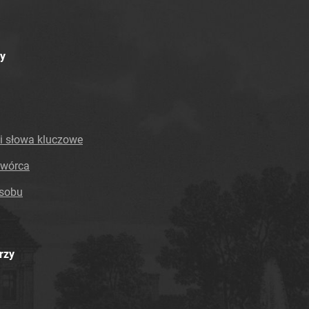
y
i słowa kluczowe
twórca
asobu
rzy