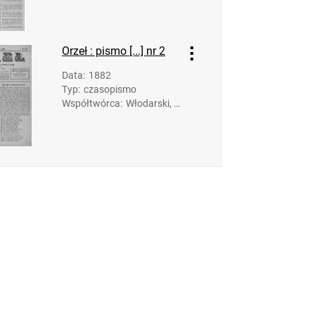
arol. Redakc
ja; Styrna, J
ózef. Druk.
Orzeł : pismo [...] nr 2
Data
:
1882
Typ
:
czasopismo
Współtwórca
:
Włodarski, K
arol. Redakc
ja; Rusinow
ski, Anastaz
y. Druk.