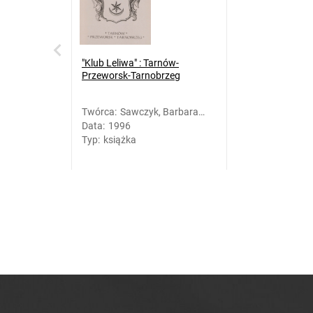
"Klub Leliwa" : Tarnów-
Przeworsk-Tarnobrzeg
Twórca
:
Sawczyk, Barbara
Data
:
1996
(1965- ). Oprac.
Typ
:
książka