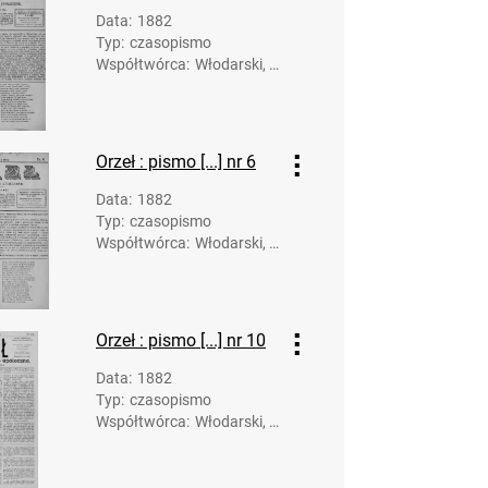
Data
:
1882
Typ
:
czasopismo
Współtwórca
:
Włodarski, K
arol. Redakc
ja; Rusinow
ski, Anastaz
y. Druk.
Orzeł : pismo [...] nr 6
Data
:
1882
Typ
:
czasopismo
Współtwórca
:
Włodarski, K
arol. Redakc
ja; Rusinow
ski, Anastaz
y. Druk.
Orzeł : pismo [...] nr 10
Data
:
1882
Typ
:
czasopismo
Współtwórca
:
Włodarski, K
arol. Redakc
ja; Styrna, J
ózef. Druk.