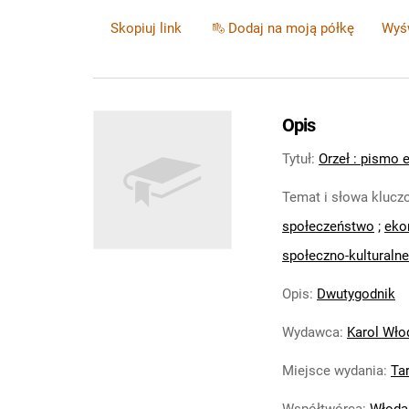
Skopiuj link
Dodaj na moją półkę
Wyśw
Opis
Tytuł
:
Orzeł : pismo
Temat i słowa kluc
społeczeństwo
;
eko
społeczno-kulturalne
Opis
:
Dwutygodnik
Wydawca
:
Karol Wło
Miejsce wydania
:
Ta