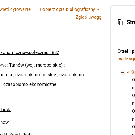
ietl cytowanie
Pobierz opis bibliograficzny
Zgłoś uwagę
Str
Orzeł :
 ekonomiczno-społeczne. 1882
publikacj
zowe
:
Tarnów (woj. małopolskie)
;
O
nomia
;
czasopismo polskie
;
czasopismo
O
;
czasopismo ekonomiczne
n
O
n
darski
O
n
rnów
O
n