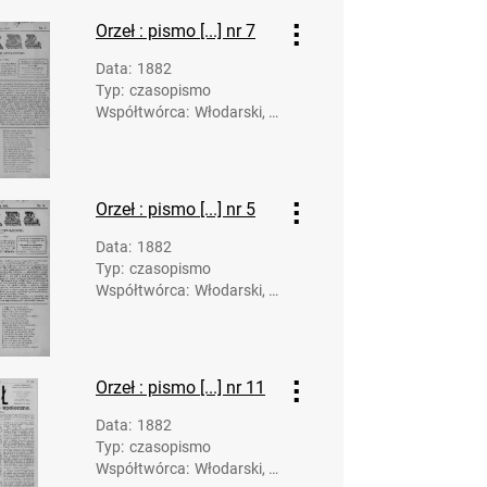
Orzeł : pismo [...] nr 7
Data
:
1882
Typ
:
czasopismo
Współtwórca
:
Włodarski, K
arol. Redakc
ja; Rusinow
ski, Anastaz
y. Druk.
Orzeł : pismo [...] nr 5
Data
:
1882
Typ
:
czasopismo
Współtwórca
:
Włodarski, K
arol. Redakc
ja; Rusinow
ski, Anastaz
y. Druk.
Orzeł : pismo [...] nr 11
Data
:
1882
Typ
:
czasopismo
Współtwórca
:
Włodarski, K