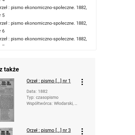
rzeł : pismo ekonomiczno-społeczne. 1882,
r 5
rzeł : pismo ekonomiczno-społeczne. 1882,
r 6
rzeł : pismo ekonomiczno-społeczne. 1882,
r 7
rzeł : pismo ekonomiczno-społeczne. 1882,
r 10
z także
rzeł : pismo ekonomiczno-społeczne. 1882,
r 11
Orzeł : pismo [...] nr 1
eł : pismo ekonomiczno-społeczne. 1883
Data
:
1882
Typ
:
czasopismo
Współtwórca
:
Włodarski, K
arol. Redakc
ja; Rusinow
ski, Anastaz
y. Druk.
Orzeł : pismo [...] nr 3