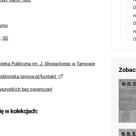
ski, Karol. Red.
O
n
O
ismo
n
;
SD
O
n
O
n
ioteka Publiczna im. J. Słowackiego w Tarnowie
Zobac
O
biblioteka.tarnow.pl/kontakt
n
Orz
wszystkich bez ograniczeń
ię w kolekcjach: