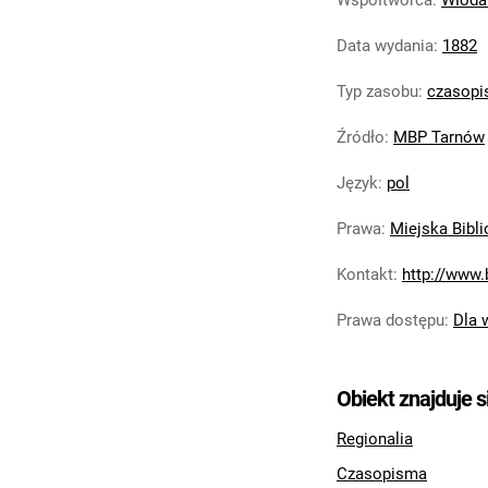
Współtwórca
:
Włodar
Data wydania
:
1882
Typ zasobu
:
czasop
Źródło
:
MBP Tarnów
Język
:
pol
Prawa
:
Miejska Bibl
Kontakt
:
http://www.
Prawa dostępu
:
Dla 
Obiekt znajduje s
Regionalia
Czasopisma