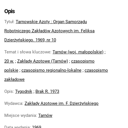
Tarnowskie Azoty : Organ Samorządu
Robotniczego Zakładów Azotowych im.
Opis
Feliksa Dzierżyńskiego. 1969, nr 2
Tytuł
:
Tarnowskie Azoty : Organ Samorządu
Tarnowskie Azoty : Organ Samorządu
Robotniczego Zakładów Azotowych im.
Robotniczego Zakładów Azotowych im. Feliksa
Feliksa Dzierżyńskiego. 1969, nr 3-4
Dzierżyńskiego. 1969, nr 10
Tarnowskie Azoty : Organ Samorządu
Temat i słowa kluczowe
:
Tarnów (woj. małopolskie)
;
Robotniczego Zakładów Azotowych im.
Feliksa Dzierżyńskiego. 1969, nr 5
20 w.
;
Zakłady Azotowe (Tarnów)
;
czasopismo
Tarnowskie Azoty : Organ Samorządu
polskie
;
czasopismo regionalno-lokalne
;
czasopismo
Robotniczego Zakładów Azotowych im.
zakładowe
Feliksa Dzierżyńskiego. 1969, nr 6
Tarnowskie Azoty : Organ Samorządu
Opis
:
Tygodnik
;
Brak R. 1973
Robotniczego Zakładów Azotowych im.
Wydawca
:
Zakłady Azotowe im. F. Dzierżyńskiego
Feliksa Dzierżyńskiego. 1969, nr 7
Tarnowskie Azoty : Organ Samorządu
Miejsce wydania
:
Tarnów
Robotniczego Zakładów Azotowych im.
Feliksa Dzierżyńskiego. 1969, nr 8
Data wydania
:
1969