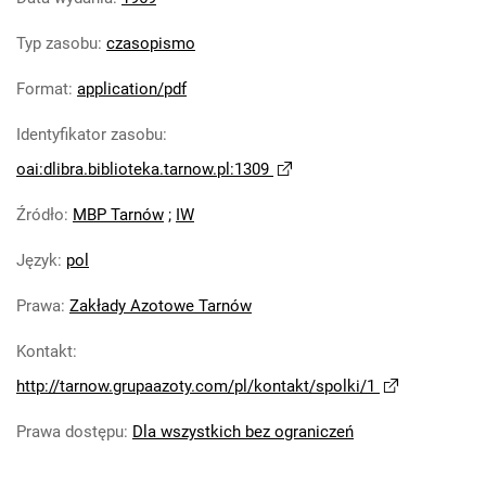
Tarnowskie Azoty : Organ Samorządu
Typ zasobu
:
czasopismo
Robotniczego Zakładów Azotowych im.
Feliksa Dzierżyńskiego. 1969, nr 9
Format
:
application/pdf
Tarnowskie Azoty : Organ Samorządu
Identyfikator zasobu
:
Robotniczego Zakładów Azotowych im.
Feliksa Dzierżyńskiego. 1969, nr 10
oai:dlibra.biblioteka.tarnow.pl:1309
Tarnowskie Azoty : Organ Samorządu
Źródło
:
MBP Tarnów
;
IW
Robotniczego Zakładów Azotowych im.
Feliksa Dzierżyńskiego. 1969, nr 11
Język
:
pol
Tarnowskie Azoty : Organ Samorządu
Robotniczego Zakładów Azotowych im.
Prawa
:
Zakłady Azotowe Tarnów
Feliksa Dzierżyńskiego. 1969, nr 12
Kontakt
:
Tarnowskie Azoty : Organ Samorządu
http://tarnow.grupaazoty.com/pl/kontakt/spolki/1
Robotniczego Zakładów Azotowych im.
Feliksa Dzierżyńskiego. 1969, nr 13
Prawa dostępu
:
Dla wszystkich bez ograniczeń
Tarnowskie Azoty : Organ Samorządu
Robotniczego Zakładów Azotowych im.