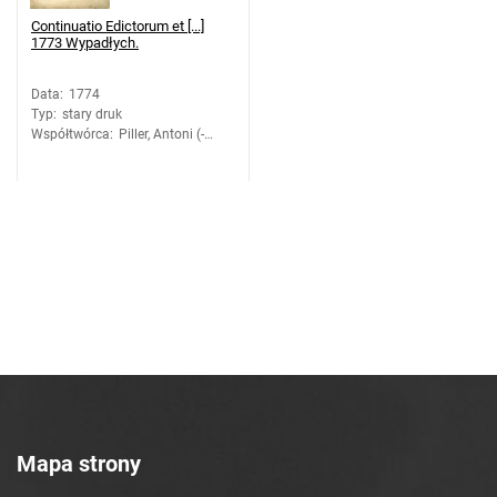
Continuatio Edictorum et [...]
1773 Wypadłych.
Data
:
1774
Typ
:
stary druk
Współtwórca
:
Piller, Antoni (-
1781). Druk.
Mapa strony