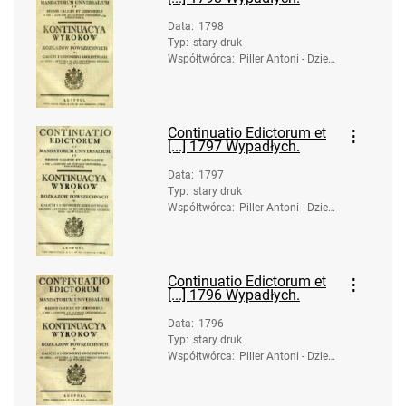
Data
:
1798
Typ
:
stary druk
Współtwórca
:
Piller Antoni - Dzied
zice. Druk.
Continuatio Edictorum et
[...] 1797 Wypadłych.
Data
:
1797
Typ
:
stary druk
Współtwórca
:
Piller Antoni - Dzied
zice. Druk.
Continuatio Edictorum et
[...] 1796 Wypadłych.
Data
:
1796
Typ
:
stary druk
Współtwórca
:
Piller Antoni - Dzied
zice. Druk.