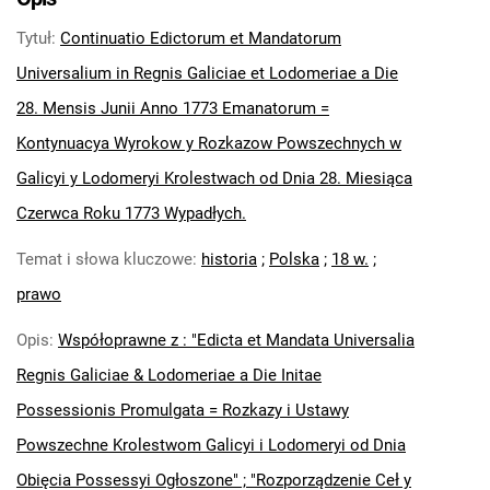
Tytuł
:
Continuatio Edictorum et Mandatorum
Universalium in Regnis Galiciae et Lodomeriae a Die
28. Mensis Junii Anno 1773 Emanatorum =
Kontynuacya Wyrokow y Rozkazow Powszechnych w
Galicyi y Lodomeryi Krolestwach od Dnia 28. Miesiąca
Czerwca Roku 1773 Wypadłych.
Temat i słowa kluczowe
:
historia
;
Polska
;
18 w.
;
prawo
Opis
:
Współoprawne z : "Edicta et Mandata Universalia
Regnis Galiciae & Lodomeriae a Die Initae
Possessionis Promulgata = Rozkazy i Ustawy
Powszechne Krolestwom Galicyi i Lodomeryi od Dnia
Obięcia Possessyi Ogłoszone" ; "Rozporządzenie Ceł y