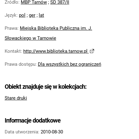
Źródło
:
MBP Tarnów
;
SD 387/II
Język
:
pol
;
ger
;
lat
Prawa
:
Miejska Biblioteka Publiczna im. J.
Słowackiego w Tarnowie
Kontakt
:
http://www.biblioteka.tarnow.pl
Prawa dostępu
:
Dla wszystkich bez ograniczeń
Obiekt znajduje się w kolekcjach:
Stare druki
Informacje dodatkowe
Data utworzenia:
2010-08-30