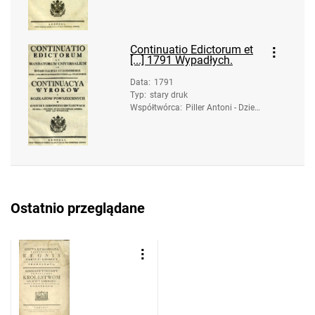
zice. Druk.
Continuatio Edictorum et
[...] 1791 Wypadłych.
Data
:
1791
Typ
:
stary druk
Współtwórca
:
Piller Antoni - Dzied
zice. Druk.
Ostatnio przeglądane