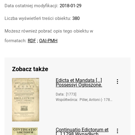
Data ostatniej modyfikacji:
2018-01-29
Liczba wyświetleń treści obiektu:
380
Możesz również pobrać opis tego obiektu w
formatach:
RDF
;
OAI-PMH
Zobacz także
Edicta et Mandata [...]
Possessyi Ogłoszone.
Data
:
[1773]
Współtwórca
:
Piller, Antoni (- 178
1). Druk.
Continuatio Edictorum et
[...] 1798 Wypadłych.