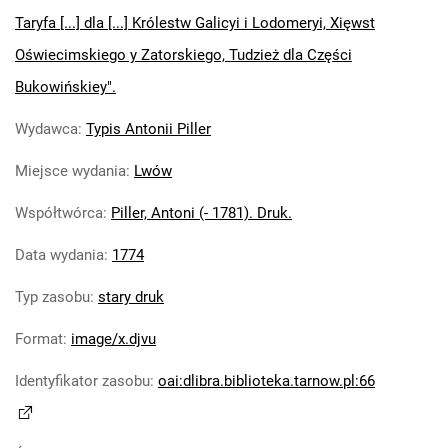
Taryfa [...] dla [...] Królestw Galicyi i Lodomeryi, Xięwst
Oświecimskiego y Zatorskiego, Tudzież dla Części
Bukowińskiey".
Wydawca
:
Typis Antonii Piller
Miejsce wydania
:
Lwów
Współtwórca
:
Piller, Antoni (- 1781). Druk.
Data wydania
:
1774
Typ zasobu
:
stary druk
Format
:
image/x.djvu
Identyfikator zasobu
:
oai:dlibra.biblioteka.tarnow.pl:66