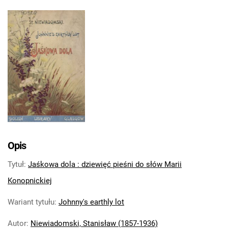
Opis
Tytuł
:
Jaśkowa dola : dziewięć pieśni do słów Marii
Konopnickiej
Wariant tytułu
:
Johnny's earthly lot
Autor
:
Niewiadomski, Stanisław (1857-1936)