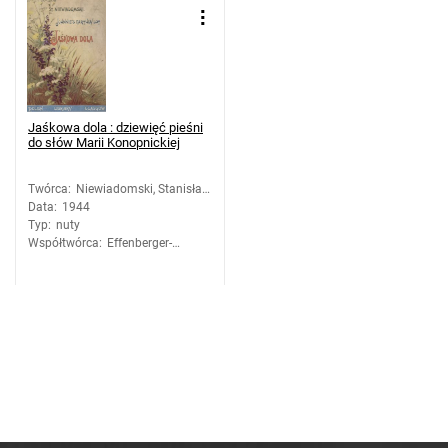
Jaśkowa dola : dziewięć pieśni
do słów Marii Konopnickiej
Twórca
:
Niewiadomski, Stanisław
Data
:
1944
(1857-1936)
Typ
:
nuty
Współtwórca
:
Effenberger-
Śliwiński, Jan
(1884-1950).
Tłumaczenie;
Konopnicka, Maria
(1842-1910).
Słowa