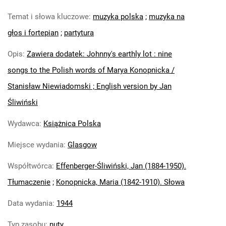
Temat i słowa kluczowe
:
muzyka polska
;
muzyka na
głos i fortepian
;
partytura
Opis
:
Zawiera dodatek: Johnny's earthly lot : nine
songs to the Polish words of Marya Konopnicka /
Stanisław Niewiadomski ; English version by Jan
Śliwiński
Wydawca
:
Książnica Polska
Miejsce wydania
:
Glasgow
Współtwórca
:
Effenberger-Śliwiński, Jan (1884-1950).
Tłumaczenie
;
Konopnicka, Maria (1842-1910). Słowa
Data wydania
:
1944
Typ zasobu
:
nuty