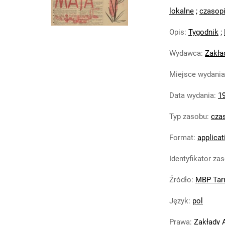
lokalne
;
czasop
Opis
:
Tygodnik
;
Wydawca
:
Zakła
Miejsce wydania
Data wydania
:
1
Typ zasobu
:
cza
Format
:
applicat
Identyfikator za
Źródło
:
MBP Tar
Język
:
pol
Prawa
:
Zakłady 