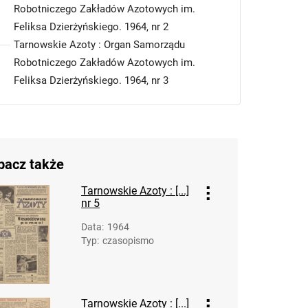
Robotniczego Zakładów Azotowych im.
Feliksa Dzierżyńskiego. 1964, nr 2
Tarnowskie Azoty : Organ Samorządu
Robotniczego Zakładów Azotowych im.
Feliksa Dzierżyńskiego. 1964, nr 3
Tarnowskie Azoty : Organ Samorządu
Robotniczego Zakładów Azotowych im.
Feliksa Dzierżyńskiego. 1964, nr 4
Tarnowskie Azoty : Organ Samorządu
bacz także
Robotniczego Zakładów Azotowych im.
Feliksa Dzierżyńskiego. 1964, nr 5
Tarnowskie Azoty : [...]
nr 5
Tarnowskie Azoty : Organ Samorządu
Robotniczego Zakładów Azotowych im.
Data
:
1964
Feliksa Dzierżyńskiego. 1964, nr 6
Typ
:
czasopismo
Tarnowskie Azoty : Organ Samorządu
Robotniczego Zakładów Azotowych im.
Feliksa Dzierżyńskiego. 1964, nr 7
Tarnowskie Azoty : [...]