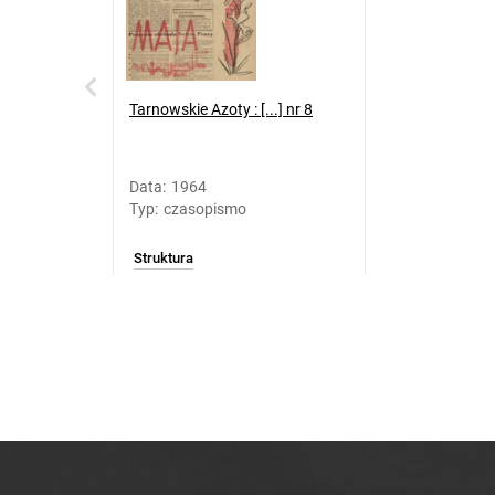
Tarnowskie Azoty : [...] nr 8
Data
:
1964
Typ
:
czasopismo
Struktura