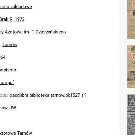
ismo zakładowe
Brak R. 1973
dy Azotowe im. F. Dzierżyńskiego
:
Tarnów
964
sopismo
ion/pdf
sobu
:
oai:dlibra.biblioteka.tarnow.pl:1527
nów
;
IW
Azotowe Tarnów