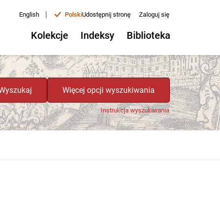
|
English
Polski
Udostępnij stronę
Zaloguj się
Kolekcje
Indeksy
Biblioteka
Wyszukaj
Więcej opcji wyszukiwania
Instrukcja wyszukiwania