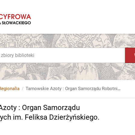
Regionalia
Tarnowskie Azoty : Organ Samorządu Robotniczego Zakładów Azotowych im. Feliksa Dzierżyńskiego. 1964, nr 8
Azoty : Organ Samorządu
h im. Feliksa Dzierżyńskiego.