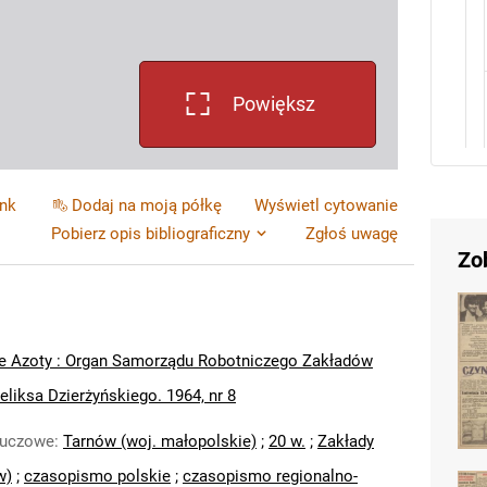
Powiększ
ink
Dodaj na moją półkę
Wyświetl cytowanie
Pobierz opis bibliograficzny
Zgłoś uwagę
Zo
e Azoty : Organ Samorządu Robotniczego Zakładów
liksa Dzierżyńskiego. 1964, nr 8
luczowe
:
Tarnów (woj. małopolskie)
;
20 w.
;
Zakłady
w)
;
czasopismo polskie
;
czasopismo regionalno-