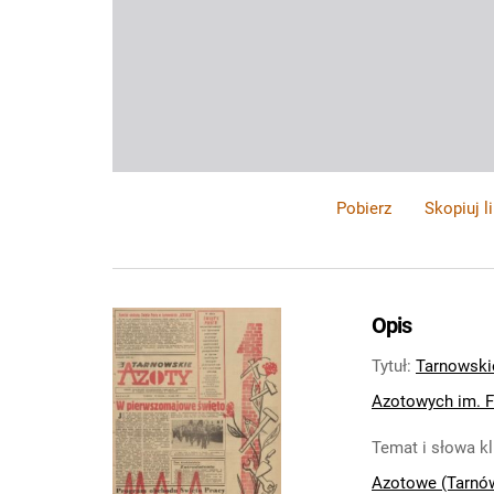
Pobierz
Skopiuj l
Opis
Tytuł
:
Tarnowski
Azotowych im. Fe
Temat i słowa k
Azotowe (Tarnó