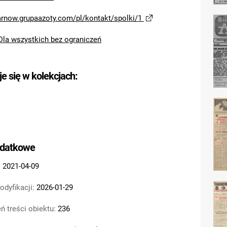
tarnow.grupaazoty.com/pl/kontakt/spolki/1
Dla wszystkich bez ograniczeń
je się w kolekcjach:
odatkowe
:
2021-04-09
odyfikacji:
2026-01-29
ń treści obiektu:
236