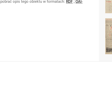
pobrać opis tego obiektu w formatach:
RDF
;
OAI-