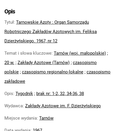
Tarnowskie Azoty : Organ Samorządu
Robotniczego Zakładów Azotowych im.
Opis
Feliksa Dzierżyńskiego. 1967, nr 6
Tytuł
:
Tarnowskie Azoty : Organ Samorządu
Tarnowskie Azoty : Organ Samorządu
Robotniczego Zakładów Azotowych im.
Robotniczego Zakładów Azotowych im. Feliksa
Feliksa Dzierżyńskiego. 1967, nr 7
Dzierżyńskiego. 1967, nr 12
Tarnowskie Azoty : Organ Samorządu
Temat i słowa kluczowe
:
Tarnów (woj. małopolskie)
;
Robotniczego Zakładów Azotowych im.
Feliksa Dzierżyńskiego. 1967, nr 8
20 w.
;
Zakłady Azotowe (Tarnów)
;
czasopismo
Tarnowskie Azoty : Organ Samorządu
polskie
;
czasopismo regionalno-lokalne
;
czasopismo
Robotniczego Zakładów Azotowych im.
zakładowe
Feliksa Dzierżyńskiego. 1967, nr 9
Tarnowskie Azoty : Organ Samorządu
Opis
:
Tygodnik
;
brak nr: 1-2, 32, 34-36, 38
Robotniczego Zakładów Azotowych im.
Wydawca
:
Zakłady Azotowe im. F. Dzierżyńskiego
Feliksa Dzierżyńskiego. 1967, nr 10
Tarnowskie Azoty : Organ Samorządu
Miejsce wydania
:
Tarnów
Robotniczego Zakładów Azotowych im.
Feliksa Dzierżyńskiego. 1967, nr 11
Data wydania
:
1967