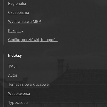
Tarnowskie Azoty : Organ Samorządu
Regionalia
Robotniczego Zakładów Azotowych im.
Czasopisma
Feliksa Dzierżyńskiego. 1975
Tarnowskie Azoty : Organ Samorządu
Wydawnictwa MBP
Robotniczego Zakładów Azotowych im.
Rękopisy
Feliksa Dzierżyńskiego. 1976
Tarnowskie Azoty : Organ Samorządu
Grafika, pocztówki, fotografia
Robotniczego Zakładów Azotowych im.
Feliksa Dzierżyńskiego. 1977
Indeksy
Tarnowskie Azoty : Organ Samorządu
Robotniczego Zakładów Azotowych im.
Tytuł
Feliksa Dzierżyńskiego. 1978
Autor
Tarnowskie Azoty : Organ Samorządu
Robotniczego Zakładów Azotowych im.
Temat i słowa kluczowe
Feliksa Dzierżyńskiego. 1979
Współtwórca
Tarnowskie Azoty : Organ Samorządu
Robotniczego Zakładów Azotowych im.
Typ zasobu
Feliksa Dzierżyńskiego. 1980