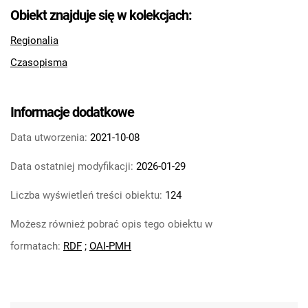
Feliksa Dzierżyńskiego. 1967, nr 17
Obiekt znajduje się w kolekcjach:
Tarnowskie Azoty : Organ Samorządu
Regionalia
Robotniczego Zakładów Azotowych im.
Czasopisma
Feliksa Dzierżyńskiego. 1967, nr 18
Tarnowskie Azoty : Organ Samorządu
Robotniczego Zakładów Azotowych im.
Informacje dodatkowe
Feliksa Dzierżyńskiego. 1967, nr 19
Tarnowskie Azoty : Organ Samorządu
Data utworzenia:
2021-10-08
Robotniczego Zakładów Azotowych im.
Data ostatniej modyfikacji:
2026-01-29
Feliksa Dzierżyńskiego. 1967, nr 20
Tarnowskie Azoty : Organ Samorządu
Liczba wyświetleń treści obiektu:
124
Robotniczego Zakładów Azotowych im.
Możesz również pobrać opis tego obiektu w
Feliksa Dzierżyńskiego. 1967, nr 21
Tarnowskie Azoty : Organ Samorządu
formatach:
RDF
;
OAI-PMH
Robotniczego Zakładów Azotowych im.
Feliksa Dzierżyńskiego. 1967, nr 22
Tarnowskie Azoty : Organ Samorządu