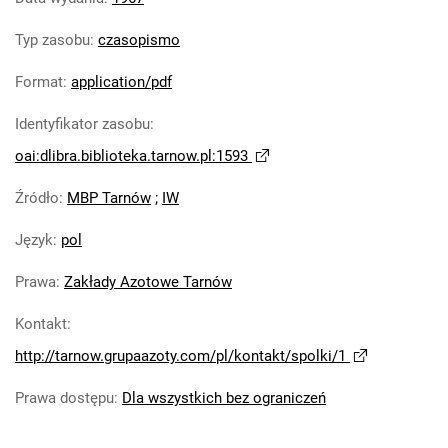
Tarnowskie Azoty : Organ Samorządu
Typ zasobu
:
czasopismo
Robotniczego Zakładów Azotowych im.
Feliksa Dzierżyńskiego. 1967, nr 12
Format
:
application/pdf
Tarnowskie Azoty : Organ Samorządu
Identyfikator zasobu
:
Robotniczego Zakładów Azotowych im.
Feliksa Dzierżyńskiego. 1967, nr 13
oai:dlibra.biblioteka.tarnow.pl:1593
Tarnowskie Azoty : Organ Samorządu
Źródło
:
MBP Tarnów
;
IW
Robotniczego Zakładów Azotowych im.
Feliksa Dzierżyńskiego. 1967, nr 14
Język
:
pol
Tarnowskie Azoty : Organ Samorządu
Robotniczego Zakładów Azotowych im.
Prawa
:
Zakłady Azotowe Tarnów
Feliksa Dzierżyńskiego. 1967, nr 15
Kontakt
:
Tarnowskie Azoty : Organ Samorządu
http://tarnow.grupaazoty.com/pl/kontakt/spolki/1
Robotniczego Zakładów Azotowych im.
Feliksa Dzierżyńskiego. 1967, nr 16
Prawa dostępu
:
Dla wszystkich bez ograniczeń
Tarnowskie Azoty : Organ Samorządu
Robotniczego Zakładów Azotowych im.