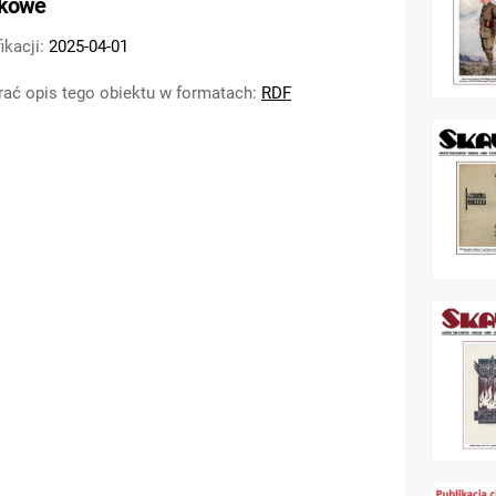
tkowe
2
S
ikacji:
2025-04-01
2
ać opis tego obiektu w formatach:
RDF
S
2
Ska
Ska
Ska