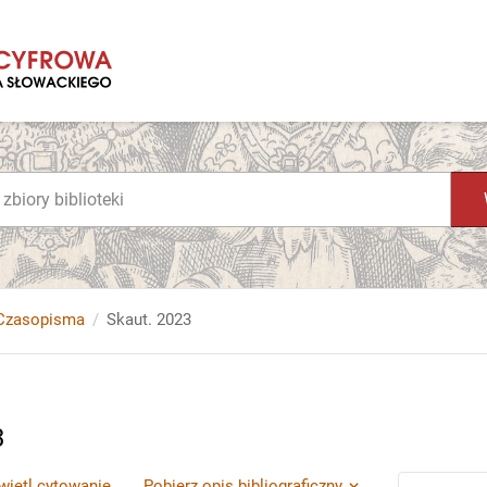
Czasopisma
Skaut. 2023
3
ietl cytowanie
Pobierz opis bibliograficzny