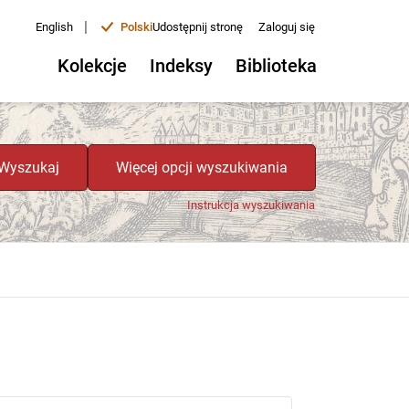
|
English
Polski
Udostępnij stronę
Zaloguj się
Kolekcje
Indeksy
Biblioteka
Wyszukaj
Więcej opcji wyszukiwania
Instrukcja wyszukiwania