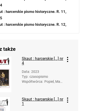
4
t : harcerskie pismo historyczne. R. 11,
5
t : harcerskie pismo historyczne. R. 12,
6
ut : harcerskie pismo historyczne. 2017
t : harcerskie pismo historyczne. R. 14,
z także
8
t : harcerskie pismo historyczne. R. 15,
Skaut : harcerskie [...] nr
4
9
ut. 2020
Data
:
2023
ut. 2021
Typ
:
czasopismo
Współtwórca
:
Popiel, Mare
ut. 2022
k. Red.
kaut. 2023
kaut : harcerskie pismo historyczne. R. 19,
Skaut : harcerskie [...] nr
023, nr 1
1
kaut : harcerskie pismo historyczne. R. 19,