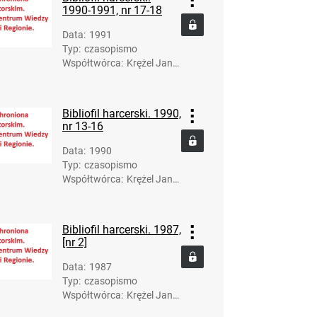
1990-1991, nr 17-18
Data
:
1991
Typ
:
czasopismo
Współtwórca
:
Krężel Janu
sz (1936-20
17). Red.
Bibliofil harcerski. 1990,
nr 13-16
Data
:
1990
Typ
:
czasopismo
Współtwórca
:
Krężel Janu
sz (1936-20
17). Red.
Bibliofil harcerski. 1987,
[nr 2]
Data
:
1987
Typ
:
czasopismo
Współtwórca
:
Krężel Janu
sz (1936-20