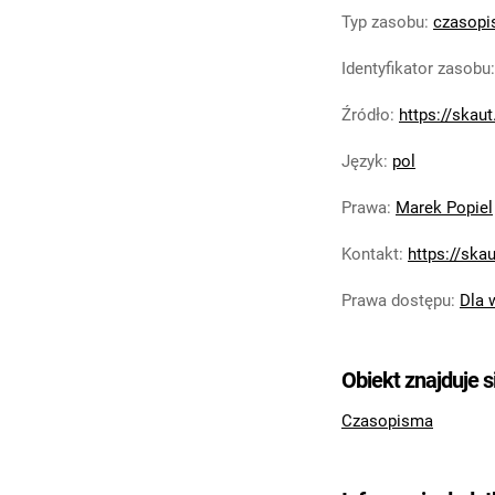
Typ zasobu
:
czasop
Identyfikator zasobu
Źródło
:
https://skau
Język
:
pol
Prawa
:
Marek Popiel
Kontakt
:
https://skau
Prawa dostępu
:
Dla 
Obiekt znajduje s
Czasopisma