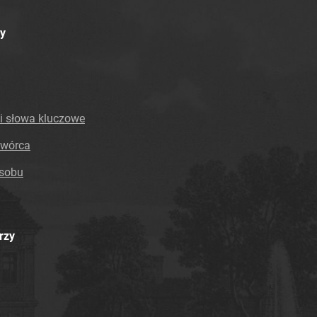
y
i słowa kluczowe
twórca
asobu
rzy