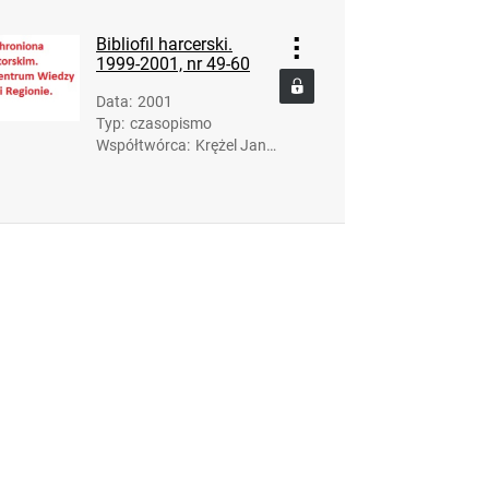
17). Red.
Bibliofil harcerski.
1999-2001, nr 49-60
Data
:
2001
Typ
:
czasopismo
Współtwórca
:
Krężel Janu
sz (1936-20
17). Red.