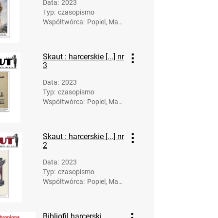
Data
:
2023
023, nr 2
Typ
:
czasopismo
kaut : harcerskie pismo historyczne. R. 19,
Współtwórca
:
Popiel, Mare
k. Red.
023, nr 3
kaut : harcerskie pismo historyczne. R. 19,
Skaut : harcerskie [...] nr
023, nr 4
3
ut. 2024
Data
:
2023
ut. 2025
Typ
:
czasopismo
ut. 2026
Współtwórca
:
Popiel, Mare
k. Red.
Skaut : harcerskie [...] nr
2
Data
:
2023
Typ
:
czasopismo
Współtwórca
:
Popiel, Mare
k. Red.
Bibliofil harcerski.