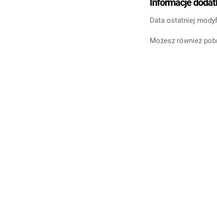
Informacje doda
Data ostatniej modyf
Możesz również pobr