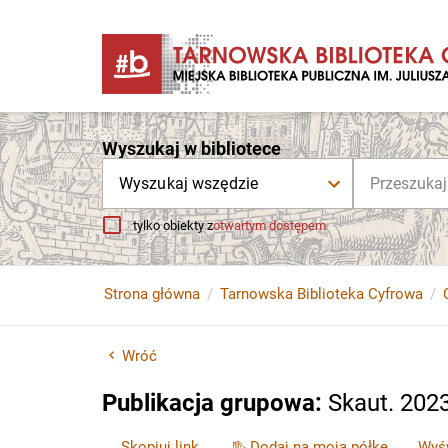
Wyszukaj w bibliotece
Wyszukaj wszędzie
tylko obiekty z
otwartym dostępem
Strona główna
Tarnowska Biblioteka Cyfrowa
Wróć
Publikacja grupowa
:
Skaut. 202
Skopiuj link
Dodaj na moją półkę
Wyśw