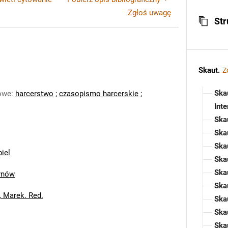
Zgłoś uwagę
Str
Skaut
.
Z
Ska
zowe
:
harcerstwo
;
czasopismo harcerskie
;
Int
Ska
Ska
Ska
iel
Ska
Ska
rnów
Ska
, Marek. Red.
Ska
Ska
Skau