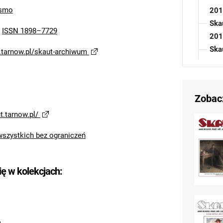
ismo
201
Skau
:
ISSN 1898–7729
201
Skau
t.tarnow.pl/skaut-archiwum
201
Ska
Skau
Zobac
201
Skau
t.tarnow.pl/
201
wszystkich bez ograniczeń
Ska
Ska
Ska
ię w kolekcjach:
S
S
2
S