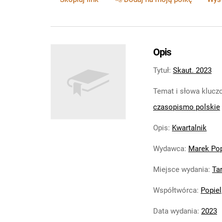
Opis
Tytuł
:
Skaut. 2023
Temat i słowa kluc
czasopismo polskie
Opis
:
Kwartalnik
Wydawca
:
Marek Pop
Miejsce wydania
:
Ta
Współtwórca
:
Popiel
Data wydania
:
2023