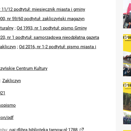
r 11/12 podtytuł: miesięcznik miasta i gminy
00, nr 59/60 podtytuł: zakliczyński magazyn
turalny
;
Od 1993, nr 1 podtytuł: pismo Gminy
20, nr 1 podtytuł: samorządowa nieodpłatna gazeta
akliczyn
;
Od 2016, nr 1-2 podtytuł: pismo miasta i
czyńskie Centrum Kultury
:
Zakliczyn
021
sopismo
ion/pdf
sobu
:
oai:dlibra.biblioteka.tarnow.pl:1788