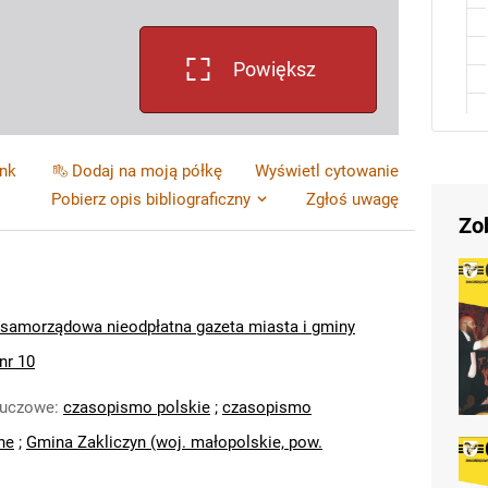
Powiększ
ink
Dodaj na moją półkę
Wyświetl cytowanie
Pobierz opis bibliograficzny
Zgłoś uwagę
Zo
: samorządowa nieodpłatna gazeta miasta i gminy
nr 10
luczowe
:
czasopismo polskie
;
czasopismo
ne
;
Gmina Zakliczyn (woj. małopolskie, pow.