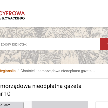
Regionalia
Głosiciel : samorządowa nieodpłatna gazeta miasta i gminy Zakliczyn. 2021, nr 10
 samorządowa nieodpłatna gazeta
nr 10