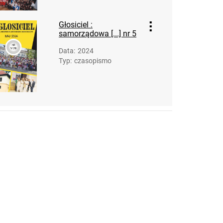
Głosiciel :
samorządowa [...] nr 5
Data
:
2024
Typ
:
czasopismo