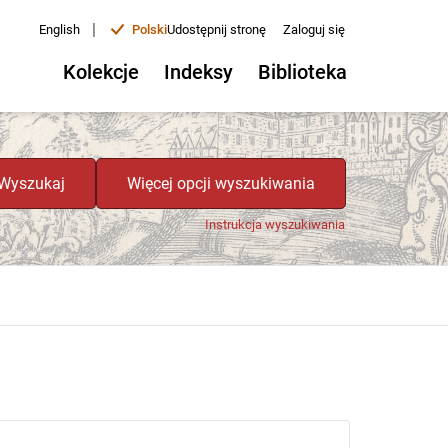
|
English
Polski
Udostępnij stronę
Zaloguj się
Kolekcje
Indeksy
Biblioteka
Wyszukaj
Więcej opcji wyszukiwania
Instrukcja wyszukiwania