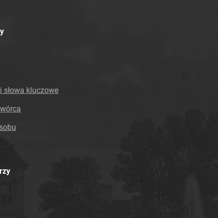
y
i słowa kluczowe
twórca
asobu
rzy