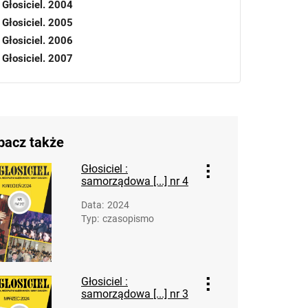
Głosiciel. 2004
Głosiciel. 2005
Głosiciel. 2006
Głosiciel. 2007
Głosiciel. 2008
Głosiciel. 2009
Głosiciel. 2010
Głosiciel. 2011
bacz także
Głosiciel. 2012
Głosiciel. 2013
Głosiciel :
samorządowa [...] nr 4
Głosiciel. 2014
Głosiciel. 2015
Data
:
2024
Głosiciel. 2016
Typ
:
czasopismo
Głosiciel. 2017
Głosiciel. 2018
Głosiciel. 2019
Głosiciel :
Głosiciel. 2020
samorządowa [...] nr 3