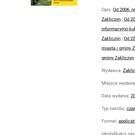
Opis
:
Od 2006, n
Zakliczyn
;
Od 20
informacyjno-kul
Zakliczyn
;
Od 20
miasta i gminy Z
gminy Zakliczyn
Wydawca
:
Zakli
Miejsce wydania
Data wydania
:
2
Typ zasobu
:
cza
Format
:
applicat
Identyfikator za