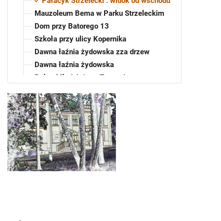
Pałacyk Strzelecki : widok od wschodu
Mauzoleum Bema w Parku Strzeleckim
Dom przy Batorego 13
Szkoła przy ulicy Kopernika
Dawna łaźnia żydowska zza drzew
Dawna łaźnia żydowska
Pałac Młodzieży w Tarnowie
Widok z ulicy Kopernika w kierunku Grobu
Nieznanego Żołnierza