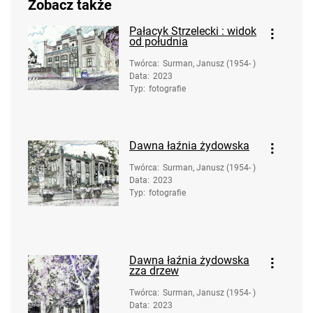
Zobacz także
Pałacyk Strzelecki : widok
od południa
Twórca
:
Surman, Janusz (1954- )
Data
:
2023
Typ
:
fotografie
Dawna łaźnia żydowska
Twórca
:
Surman, Janusz (1954- )
Data
:
2023
Typ
:
fotografie
Dawna łaźnia żydowska
zza drzew
Twórca
:
Surman, Janusz (1954- )
Data
:
2023