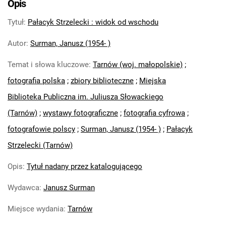
Opis
Tytuł
:
Pałacyk Strzelecki : widok od wschodu
Autor
:
Surman, Janusz (1954- )
Temat i słowa kluczowe
:
Tarnów (woj. małopolskie)
;
fotografia polska
;
zbiory biblioteczne
;
Miejska
Biblioteka Publiczna im. Juliusza Słowackiego
(Tarnów)
;
wystawy fotograficzne
;
fotografia cyfrowa
;
fotografowie polscy
;
Surman, Janusz (1954- )
;
Pałacyk
Strzelecki (Tarnów)
Opis
:
Tytuł nadany przez katalogującego
Wydawca
:
Janusz Surman
Miejsce wydania
:
Tarnów