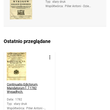
Typ
:
stary druk
Współtwórca
:
Piller Antoni - Dzied
zice. Druk.
Ostatnio przeglądane
Continuatio Edictorum,
Mandatorum [...] 1782
Wypadłych.
Data
:
1782
Typ
:
stary druk
Współtwórca
:
Piller Antoni -