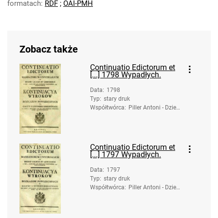
formatach:
RDF
;
OAI-PMH
Zobacz także
Continuatio Edictorum et
[...] 1798 Wypadłych.
Data
:
1798
Typ
:
stary druk
Współtwórca
:
Piller Antoni - Dzied
zice. Druk.
Continuatio Edictorum et
[...] 1797 Wypadłych.
Data
:
1797
Typ
:
stary druk
Współtwórca
:
Piller Antoni - Dzied
zice. Druk.