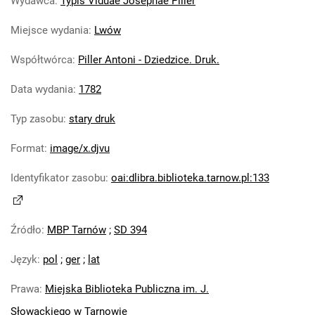
Wydawca
:
Typis Viduae Josephae Piller
Miejsce wydania
:
Lwów
Współtwórca
:
Piller Antoni - Dziedzice. Druk.
Data wydania
:
1782
Typ zasobu
:
stary druk
Format
:
image/x.djvu
Identyfikator zasobu
:
oai:dlibra.biblioteka.tarnow.pl:133
Źródło
:
MBP Tarnów
;
SD 394
Język
:
pol
;
ger
;
lat
Prawa
:
Miejska Biblioteka Publiczna im. J.
Słowackiego w Tarnowie