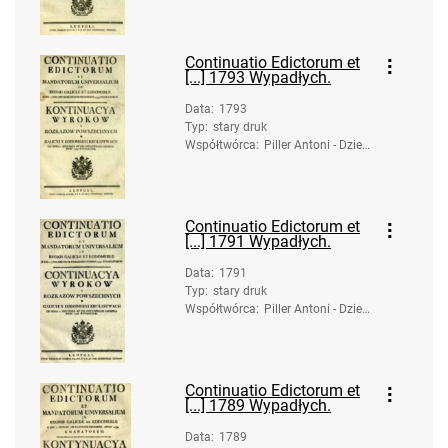
Continuatio Edictorum et
[...] 1793 Wypadłych.
Data
:
1793
Typ
:
stary druk
Współtwórca
:
Piller Antoni - Dzied
zice. Druk.
Continuatio Edictorum et
[...] 1791 Wypadłych.
Data
:
1791
Typ
:
stary druk
Współtwórca
:
Piller Antoni - Dzied
zice. Druk.
Continuatio Edictorum et
[...] 1789 Wypadłych.
Data
:
1789