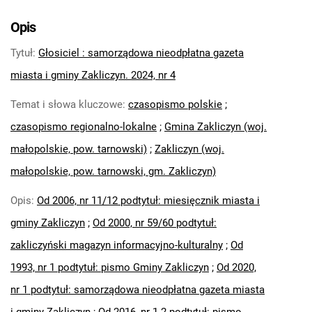
Głosiciel. 2018
Głosiciel. 2019
Opis
Głosiciel. 2020
Tytuł
:
Głosiciel : samorządowa nieodpłatna gazeta
Głosiciel. 2021
Głosiciel. 2022
miasta i gminy Zakliczyn. 2024, nr 4
Głosiciel. 2023
Temat i słowa kluczowe
:
czasopismo polskie
;
Głosiciel. 2024
czasopismo regionalno-lokalne
;
Gmina Zakliczyn (woj.
Głosiciel : samorządowa nieodpłatna
gazeta miasta i gminy Zakliczyn. 2024,
małopolskie, pow. tarnowski)
;
Zakliczyn (woj.
nr 1-2
małopolskie, pow. tarnowski, gm. Zakliczyn)
Głosiciel : samorządowa nieodpłatna
Opis
:
Od 2006, nr 11/12 podtytuł: miesięcznik miasta i
gazeta miasta i gminy Zakliczyn. 2024,
nr 3
gminy Zakliczyn
;
Od 2000, nr 59/60 podtytuł:
Głosiciel : samorządowa nieodpłatna
zakliczyński magazyn informacyjno-kulturalny
;
Od
gazeta miasta i gminy Zakliczyn. 2024,
1993, nr 1 podtytuł: pismo Gminy Zakliczyn
;
Od 2020,
nr 4
nr 1 podtytuł: samorządowa nieodpłatna gazeta miasta
Głosiciel : samorządowa nieodpłatna
gazeta miasta i gminy Zakliczyn. 2024,