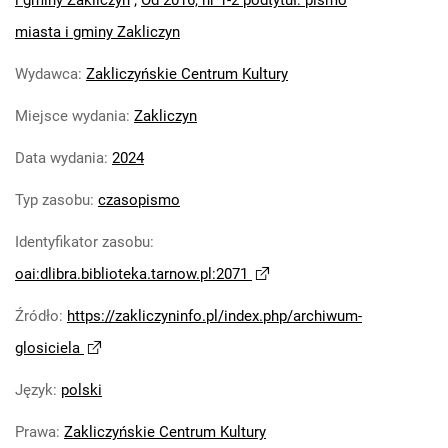
i gminy Zakliczyn
;
Od 2016, nr 1-2 podtytuł: pismo
nr 5
miasta i gminy Zakliczyn
Głosiciel : samorządowa nieodpłatna
Wydawca
:
Zakliczyńskie Centrum Kultury
gazeta miasta i gminy Zakliczyn. 2024,
nr 6
Miejsce wydania
:
Zakliczyn
Głosiciel : samorządowa nieodpłatna
gazeta miasta i gminy Zakliczyn. 2024,
Data wydania
:
2024
nr 7-8
Typ zasobu
:
czasopismo
Głosiciel : samorządowa nieodpłatna
gazeta miasta i gminy Zakliczyn. 2024,
Identyfikator zasobu
:
nr 9
oai:dlibra.biblioteka.tarnow.pl:2071
Głosiciel : samorządowa nieodpłatna
gazeta miasta i gminy Zakliczyn. 2024,
Źródło
:
https://zakliczyninfo.pl/index.php/archiwum-
nr 10
glosiciela
Głosiciel : samorządowa nieodpłatna
gazeta miasta i gminy Zakliczyn. 2024,
Język
:
polski
nr 11
Prawa
:
Zakliczyńskie Centrum Kultury
Głosiciel : samorządowa nieodpłatna