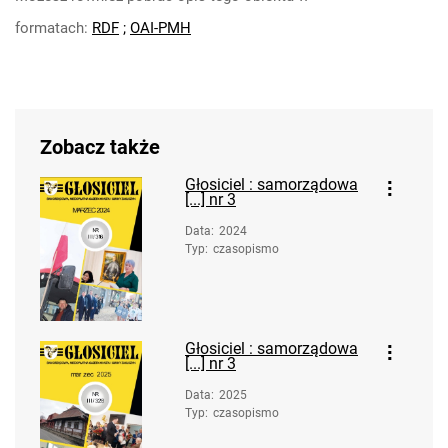
formatach:
RDF
;
OAI-PMH
Zobacz także
Głosiciel : samorządowa
[...] nr 3
Data
:
2024
Typ
:
czasopismo
Głosiciel : samorządowa
[...] nr 3
Data
:
2025
Typ
:
czasopismo