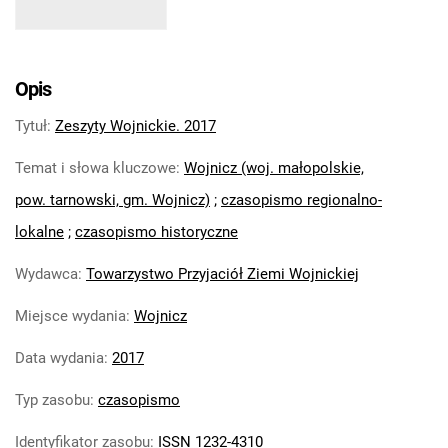
Opis
Tytuł
:
Zeszyty Wojnickie. 2017
Temat i słowa kluczowe
:
Wojnicz (woj. małopolskie,
pow. tarnowski, gm. Wojnicz)
;
czasopismo regionalno-
lokalne
;
czasopismo historyczne
Wydawca
:
Towarzystwo Przyjaciół Ziemi Wojnickiej
Miejsce wydania
:
Wojnicz
Data wydania
:
2017
Typ zasobu
:
czasopismo
Identyfikator zasobu
:
ISSN 1232-4310