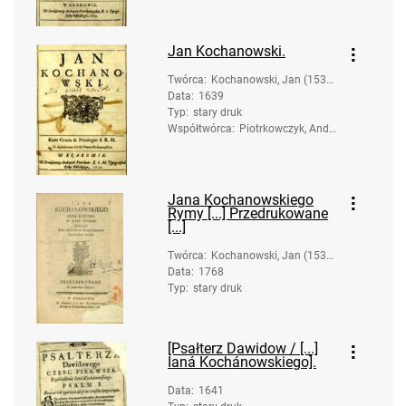
ej (ca 1585-1645). D
ruk.
Jan Kochanowski.
Twórca
:
Kochanowski, Jan (1530-
Data
:
1639
1584)
Typ
:
stary druk
Współtwórca
:
Piotrkowczyk, Andrz
ej (ca 1585-1645). D
ruk.; Januszowski, J
an (1550-1613). Prz
edm.
Jana Kochanowskiego
Rymy [...] Przedrukowane
[...]
Twórca
:
Kochanowski, Jan (1530-
Data
:
1768
1584)
Typ
:
stary druk
[Psałterz Dawidow / [...]
Ianá Kochánowskiego].
Data
:
1641