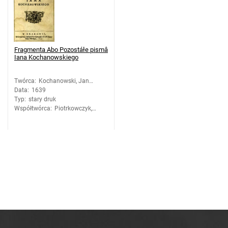
Fragmenta Abo Pozostáłe pismâ
Iana Kochanowskiego
Twórca
:
Kochanowski, Jan
Data
:
1639
(1530-1584)
Typ
:
stary druk
Współtwórca
:
Piotrkowczyk,
Andrzej (ca 1585-
1645). Druk.