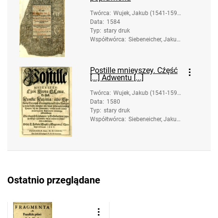
Twórca
:
Wujek, Jakub (1541-159
Data
:
1584
7)
Typ
:
stary druk
Współtwórca
:
Siebeneicher, Jakub
(ca 1556-1604). Dru
k.
Postille mnieyszey. Cźęść
[...] Adwentu [...]
Twórca
:
Wujek, Jakub (1541-159
Data
:
1580
7)
Typ
:
stary druk
Współtwórca
:
Siebeneicher, Jakub
(ca 1556-1604). Dru
k.; Grochowski, Stan
isław (1542-1612)
Ostatnio przeglądane