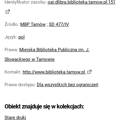
Identyfikator zasobu
:
oai:dlibra.biblioteka.tarnow.pl:151
Źródło
:
MBP Tarnów
;
SD 477/IV
Język
:
pol
Prawa
:
Miejska Biblioteka Publiczna im. J.
Słowackiego w Tarnowie
Kontakt
:
http://www.biblioteka.tarnow.pl
Prawa dostępu
:
Dla wszystkich bez ograniczeń
Obiekt znajduje się w kolekcjach:
Stare druki