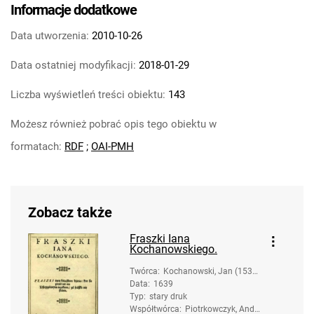
Informacje dodatkowe
Data utworzenia:
2010-10-26
Data ostatniej modyfikacji:
2018-01-29
Liczba wyświetleń treści obiektu:
143
Możesz również pobrać opis tego obiektu w
formatach:
RDF
;
OAI-PMH
Zobacz także
Fraszki Iana
Kochanowskiego.
Twórca
:
Kochanowski, Jan (1530-
Data
:
1639
1584)
Typ
:
stary druk
Współtwórca
:
Piotrkowczyk, Andrz