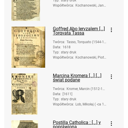
Typ
:
stary druk
Współtwórca
:
Kochanowski, Jan
(1530-1584). Tł.; Pi
otrkowczyk, Andrzej
(ca 1585-1645). Dru
k.
Goffred Abo Iervzalem [...]
Torqvata Tassa
Twórca
:
Tasso, Torquato (1544-15
Data
:
1618
95).
Typ
:
stary druk
Współtwórca
:
Kochanowski, Piotr
(1566-1629). Tł.
Marcina Kromera [...] [...]
świat podane
Twórca
:
Kromer, Marcin (1512-158
Data
:
[1611]
9)
Typ
:
stary druk
Współtwórca
:
Lob, Mikołaj ( -ca 16
17). Druk.; Błażewsk
i, Marcin (?-1628). T
ł.
Postilla Catholica : [...] y
popráwiona