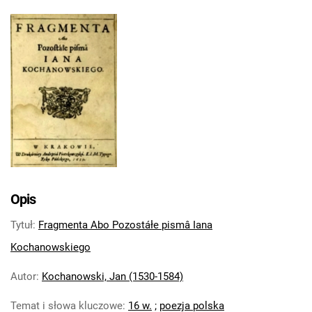
Opis
Tytuł
:
Fragmenta Abo Pozostáłe pismâ Iana
Kochanowskiego
Autor
:
Kochanowski, Jan (1530-1584)
Temat i słowa kluczowe
:
16 w.
;
poezja polska