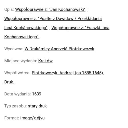
Opis
:
Współoprawne z: "Jan Kochanowski",
;
Współoprawne z: "Psałterz Dawidow / Przekłádánia
Ianá Kochánowskiego",
;
Współoprawne z: "Fraszki Iana
Kochanowskiego".
Wydawca
:
W Drukárniey Andrzeiá Piotrkowczyk
Miejsce wydania
:
Kraków
Współtwórca
:
Piotrkowczyk, Andrzej (ca 1585-1645).
Druk.
Data wydania
:
1639
Typ zasobu
:
stary druk
Format
:
image/x.djvu