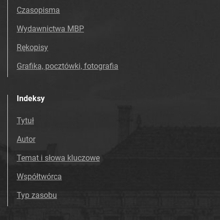
Tarnowskie Azoty : tygodnik Zakładów
Czasopisma
Azotowych im. Feliksa Dzierżyńskiego
w Tarnowie. 1983, nr 35
Wydawnictwa MBP
Tarnowskie Azoty : tygodnik Zakładów
Rękopisy
Azotowych im. Feliksa Dzierżyńskiego
Grafika, pocztówki, fotografia
w Tarnowie. 1983, nr 36
Tarnowskie Azoty : tygodnik Zakładów
Azotowych im. Feliksa Dzierżyńskiego
Indeksy
w Tarnowie. 1983, nr 37
Tarnowskie Azoty : tygodnik Zakładów
Tytuł
Azotowych im. Feliksa Dzierżyńskiego
Autor
w Tarnowie. 1983, nr 38
Tarnowskie Azoty : tygodnik Zakładów
Temat i słowa kluczowe
Azotowych im. Feliksa Dzierżyńskiego
Współtwórca
w Tarnowie. 1983, nr 39
Tarnowskie Azoty : tygodnik
Typ zasobu
Zakładów Azotowych im. Feliksa
Dzierżyńskiego w Tarnowie. 1983, nr 40