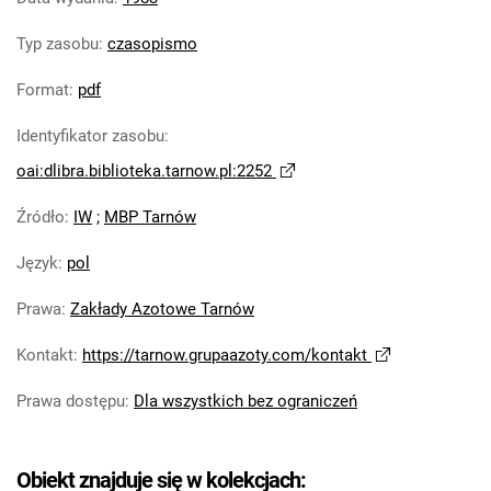
Tarnowskie Azoty : Organ Samorządu
Typ zasobu
:
czasopismo
Robotniczego Zakładów Azotowych im.
Feliksa Dzierżyńskiego. 1978
Format
:
pdf
Tarnowskie Azoty : Organ Samorządu
Identyfikator zasobu
:
Robotniczego Zakładów Azotowych im.
Feliksa Dzierżyńskiego. 1979
oai:dlibra.biblioteka.tarnow.pl:2252
Tarnowskie Azoty : Organ Samorządu
Źródło
:
IW
;
MBP Tarnów
Robotniczego Zakładów Azotowych im.
Feliksa Dzierżyńskiego. 1980
Język
:
pol
Tarnowskie Azoty : Organ Samorządu
Robotniczego Zakładów Azotowych im.
Prawa
:
Zakłady Azotowe Tarnów
Feliksa Dzierżyńskiego. 1981
Kontakt
:
https://tarnow.grupaazoty.com/kontakt
Tarnowskie Azoty : tygodnik Zakładów
Azotowych im. Feliksa Dzierżyńskiego w
Prawa dostępu
:
Dla wszystkich bez ograniczeń
Tarnowie. 1982
Tarnowskie Azoty : tygodnik Zakładów
Obiekt znajduje się w kolekcjach:
Azotowych im. Feliksa Dzierżyńskiego w