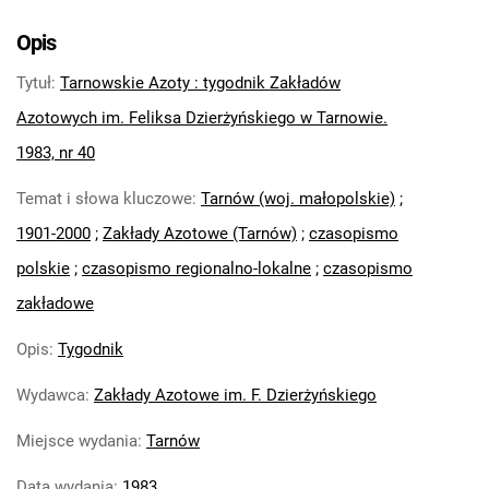
Tarnowskie Azoty : Organ Samorządu
Robotniczego Zakładów Azotowych im.
Opis
Feliksa Dzierżyńskiego. 1971
Tytuł
:
Tarnowskie Azoty : tygodnik Zakładów
Tarnowskie Azoty : Organ Samorządu
Robotniczego Zakładów Azotowych im.
Azotowych im. Feliksa Dzierżyńskiego w Tarnowie.
Feliksa Dzierżyńskiego. 1972
1983, nr 40
Tarnowskie Azoty : Organ Samorządu
Temat i słowa kluczowe
:
Tarnów (woj. małopolskie)
;
Robotniczego Zakładów Azotowych im.
Feliksa Dzierżyńskiego. 1974
1901-2000
;
Zakłady Azotowe (Tarnów)
;
czasopismo
Tarnowskie Azoty : Organ Samorządu
polskie
;
czasopismo regionalno-lokalne
;
czasopismo
Robotniczego Zakładów Azotowych im.
zakładowe
Feliksa Dzierżyńskiego. 1975
Tarnowskie Azoty : Organ Samorządu
Opis
:
Tygodnik
Robotniczego Zakładów Azotowych im.
Wydawca
:
Zakłady Azotowe im. F. Dzierżyńskiego
Feliksa Dzierżyńskiego. 1976
Tarnowskie Azoty : Organ Samorządu
Miejsce wydania
:
Tarnów
Robotniczego Zakładów Azotowych im.
Feliksa Dzierżyńskiego. 1977
Data wydania
:
1983