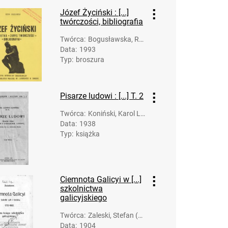
Józef Życiński : [...]
twórczości, bibliografia
Twórca
:
Bogusławska, Re
Data
:
1993
gina
Typ
:
broszura
Pisarze ludowi : [...] T. 2
Twórca
:
Koniński, Karol Lu
Data
:
1938
dwik (1891-1943)
Typ
:
książka
Ciemnota Galicyi w [...]
szkolnictwa
galicyjskiego
Twórca
:
Zaleski, Stefan (1
Data
:
1904
859-1916)