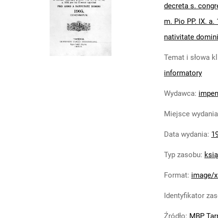
decreta s. congr
m. Pio PP. IX. a
nativitate domi
Temat i słowa k
informatory
Wydawca
:
impen
Miejsce wydania
Data wydania
:
1
Typ zasobu
:
ksi
Format
:
image/x
Identyfikator za
Źródło
:
MBP Tar