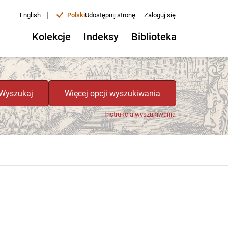
|
English
Polski
Udostępnij stronę
Zaloguj się
Kolekcje
Indeksy
Biblioteka
Wyszukaj
Więcej opcji wyszukiwania
Instrukcja wyszukiwania