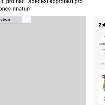
858. pro hac Dioecesi approbati pro
 conccinnatum
Zo