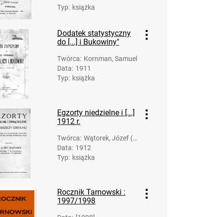
Typ
:
książka
Dodatek statystyczny
do [...] i Bukowiny"
Twórca
:
Kornman, Samuel
Data
:
1911
Typ
:
książka
Egzorty niedzielne i [...]
1912 r.
Twórca
:
Wątorek, Józef (1
Data
:
1912
864-1930)
Typ
:
książka
Rocznik Tarnowski :
1997/1998