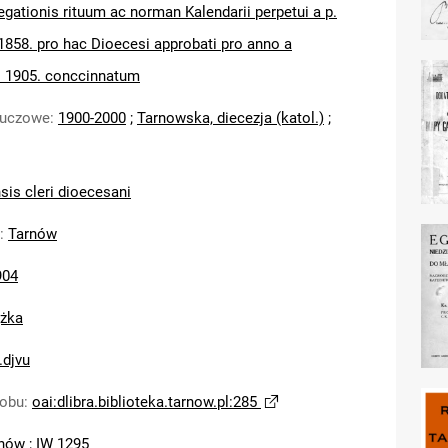
egationis rituum ac norman Kalendarii perpetui a p.
. 1858. pro hac Dioecesi approbati pro anno a
ni 1905. conccinnatum
luczowe
:
1900-2000
;
Tarnowska, diecezja (katol.)
;
sis cleri dioecesani
:
Tarnów
904
ążka
.djvu
sobu
:
oai:dlibra.biblioteka.tarnow.pl:285
nów
;
IW 1295