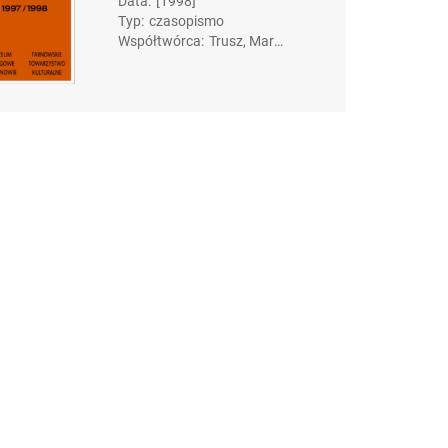
Data
:
[1998]
Typ
:
czasopismo
Współtwórca
:
Trusz, Mare
k. Red.