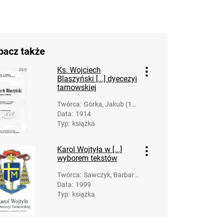
bacz także
Ks. Wojciech
Blaszyński [...] dyecezyi
tarnowskiej
Twórca
:
Górka, Jakub (18
Data
:
1914
64-1917)
Typ
:
książka
Karol Wojtyła w [...]
wyborem tekstów
Twórca
:
Sawczyk, Barbara
Data
:
1999
(1965- )
Typ
:
książka