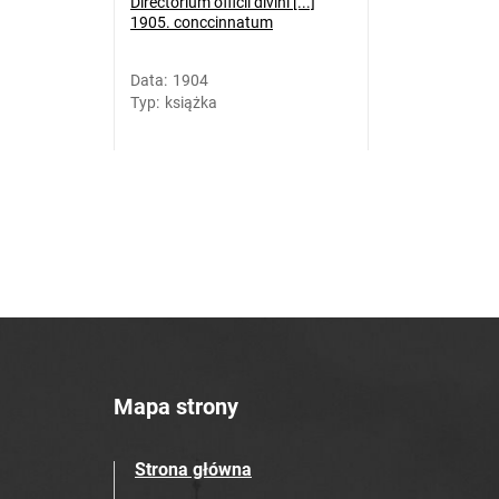
Directorium officii divini [...]
1905. conccinnatum
Data
:
1904
Typ
:
książka
Mapa strony
Strona główna