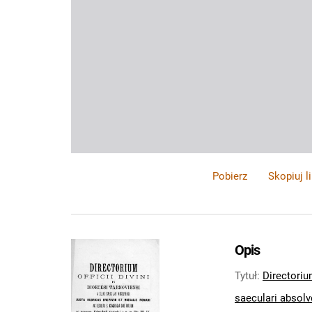
Pobierz
Skopiuj l
Opis
Tytuł
:
Directorium
saeculari absolve