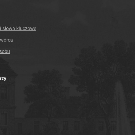
i słowa kluczowe
twórca
asobu
rzy