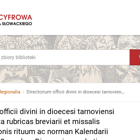
Regionalia
Directorium officii divini in dioecesi tarnoviensi a clero saeculari absolvendi, juxta rubricas breviarii et missalis romani ac decreta s. congregationis rituum ac norman Kalendarii perpetui a p. m. Pio PP. IX. a. 1858. pro hac Dioecesi approbati pro anno a nativitate domini 1905. conccinnatum
fficii divini in dioecesi tarnoviensi
a rubricas breviarii et missalis
onis rituum ac norman Kalendarii