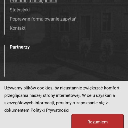
Deklaracja dostępności
Statystyki
Poprawne formułowanie zapytań
Kontakt
Partnerzy
Używamy plików cookies, by nieustannie zwiększać komfort
Odwiedź nas!
przeglądania naszej strony internetowej. W celu uzyskania
szczegółowych informacji, prosimy o zapoznanie się z
dokumentem
Polityki Prywatności
Ten serwis działa dzięki oprogramowaniu
dLibra 7.0.0-BETA
Rozumiem
opracowanemu przez
PCSS