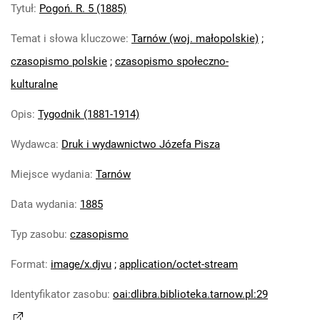
Tytuł
:
Pogoń. R. 5 (1885)
Pogoń. R. 28 (1908)
Pogoń. R. 29 (1909)
Temat i słowa kluczowe
:
Tarnów (woj. małopolskie)
;
Pogoń. R. 30 (1910)
czasopismo polskie
;
czasopismo społeczno-
Pogoń. R. 31 (1911)
Pogoń. R. 32 (1912)
kulturalne
Pogoń. R. 33 (1913)
Opis
:
Tygodnik (1881-1914)
Pogoń. R. 34 (1914)
Wydawca
:
Druk i wydawnictwo Józefa Pisza
Miejsce wydania
:
Tarnów
Data wydania
:
1885
Typ zasobu
:
czasopismo
Format
:
image/x.djvu
;
application/octet-stream
Identyfikator zasobu
:
oai:dlibra.biblioteka.tarnow.pl:29