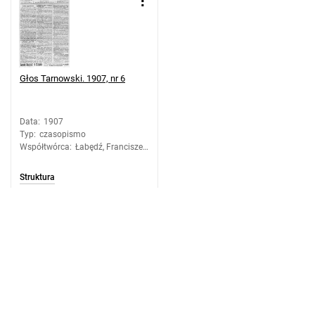
Głos Tarnowski. 1907, nr 6
Data
:
1907
Typ
:
czasopismo
Współtwórca
:
Łabędź, Franciszek.
Redaktor
Struktura