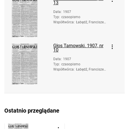
13
Data
:
1907
Typ
:
czasopismo
Współtwórca
:
Łabędź, Franciszek.
Redaktor
Głos Tarnowski. 1907, nr
10
Data
:
1907
Typ
:
czasopismo
Współtwórca
:
Łabędź, Franciszek.
Redaktor
Ostatnio przeglądane