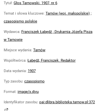
Tytuł
:
Głos Tarnowski. 1907, nr 6
Temat i słowa kluczowe
:
Tarnów (woj. małopolskie)
;
czasopismo polskie
Wydawca
:
Franciszek Łabędź ; Drukarnia Józefa Pisza
w Tarnowie
Miejsce wydania
:
Tarnów
Współtwórca
:
Łabędź, Franciszek. Redaktor
Data wydania
:
1907
Typ zasobu
:
czasopismo
Format
:
image/x.djvu
Identyfikator zasobu
:
oai:dlibra.biblioteka.tarnow.pl:372