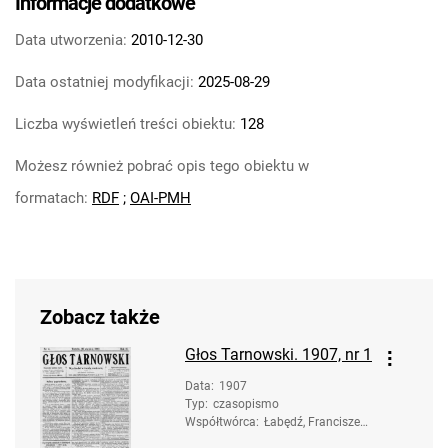
Informacje dodatkowe
Data utworzenia:
2010-12-30
Data ostatniej modyfikacji:
2025-08-29
Liczba wyświetleń treści obiektu:
128
Możesz również pobrać opis tego obiektu w
formatach:
RDF
;
OAI-PMH
Zobacz także
Głos Tarnowski. 1907, nr 1
Data
:
1907
Typ
:
czasopismo
Współtwórca
:
Łabędź, Franciszek.
Redaktor