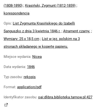
(1808-1890)
;
Krasiński, Zygmunt (1812-1859)
;
korespondencja
Opis
:
List Zygmunta Krasińskiego do Izabelli
Sanguszko z dnia 3 kwietnia 1846 r.
;
Atrament czarny.
;
Wymiary: 25 x 18,5 cm
;
List w jęz. polskim na 3
stronach składanego w kopertę papieru.
Miejsce wydania
:
Nicea
Data wydania
:
1846
Typ zasobu
:
rękopis
Format
:
application/pdf
Identyfikator zasobu
:
oai:dlibra.biblioteka.tarnow.pl:427