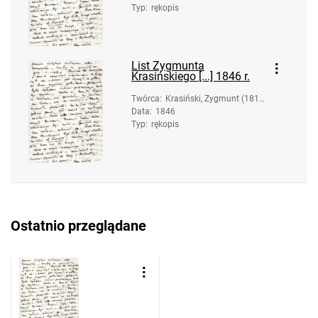
Typ
:
rękopis
List Zygmunta
Krasińskiego [...] 1846 r.
Twórca
:
Krasiński, Zygmunt (1812
Data
:
1846
-1859)
Typ
:
rękopis
Ostatnio przeglądane