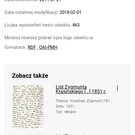
Data ostatniej modyfikacji:
2018-02-01
Liczba wyświetleń treści obiektu:
463
Możesz również pobrać opis tego obiektu w
formatach:
RDF
;
OAI-PMH
Zobacz także
List Zygmunta
Krasińskiego [...] 1851 r.
Twórca
:
Krasiński, Zygmunt (1812
Data
:
1851
-1859)
Typ
:
rękopis