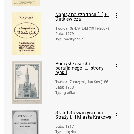
Napisy na szarfach [...] E.
Dutkiewicza
Twórca
:
Gryl, Witold (1919-2007)
Data
:
1979
Typ
:
maszynopis
Pomysł kościoła
parafjalnego [...] strony
rynku
Twórca
:
Zubrzycki, Jan Sas (1860-
Data
:
1903
1935)
Typ
:
grafika
Statut Stowarzyszenia
Straży [...] Miasta Krakowa
Data
:
1867
Typ
:
książka