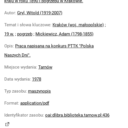
kraju w roku 1890 i pogrzebu w Krakowie.
Autor
:
Gryl, Witold (1919-2007)
Temat i słowa kluczowe
:
Kraków (woj. małopolskie)
;
19 w.
;
pogrzeb
;
Mickiewicz, Adam (1798-1855)
Opis
:
Praca napisana na konkurs PTTK "Polska
Naszych Dni".
Miejsce wydania
:
Tarnów
Data wydania
:
1978
Typ zasobu
:
maszynopis
Format
:
application/pdf
Identyfikator zasobu
:
oai:dlibra.biblioteka.tarnow.pl:436