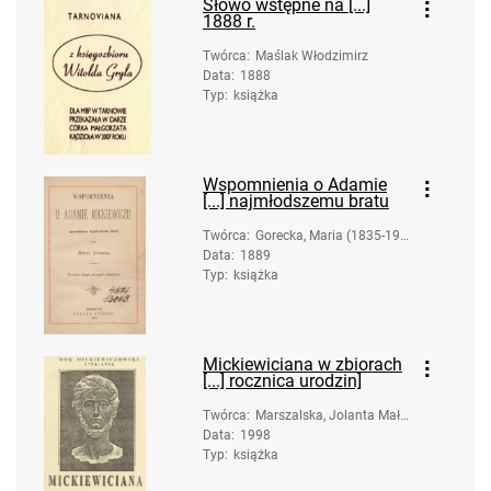
Słowo wstępne na [...]
1888 r.
Twórca
:
Maślak Włodzimirz
Data
:
1888
Typ
:
książka
Wspomnienia o Adamie
[...] najmłodszemu bratu
Twórca
:
Gorecka, Maria (1835-192
Data
:
1889
2)
Typ
:
książka
Mickiewiciana w zbiorach
[...] rocznica urodzin]
Twórca
:
Marszalska, Jolanta Małg
Data
:
1998
orzata (1954- ). Opracow
Typ
:
książka
anie