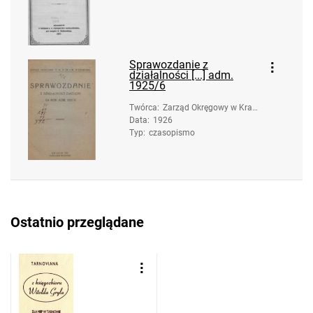
Sprawozdanie z
działalności [...] adm.
1925/6
Twórca
:
Zarząd Okręgowy w Krak
Data
:
1926
owie (Towarzystwo Nauc
Typ
:
czasopismo
zycieli Szkół Średnich i W
yższych)
Ostatnio przeglądane