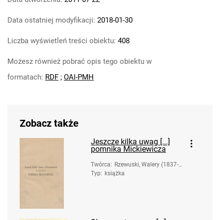
Data ostatniej modyfikacji:
2018-01-30
Liczba wyświetleń treści obiektu:
408
Możesz również pobrać opis tego obiektu w
formatach:
RDF
;
OAI-PMH
Zobacz także
Jeszcze kilka uwag [...]
pomnika Mickiewicza
Twórca
:
Rzewuski, Walery (1837-1
Typ
:
książka
888)