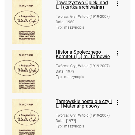
Towarzystwo Opieki nad
[...] (kartka archiwalna)
Twórca
:
Gryl, Witold (1919-2007)
Data
:
1980
Typ
:
maszynopis
Historia Społecznego
Komitetu [...] m. Tarnowie
Twórca
:
Gryl, Witold (1919-2007)
Data
:
1979
Typ
:
maszynopis
Tarnowskie nostalgie czyli
[...] Materiał prasowy
Twórca
:
Gryl, Witold (1919-2007)
Data
:
[197?]
Typ
:
maszynopis