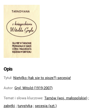
Opis
Tytuł
:
Nietylko (tak się to pisze?) secesja!
Autor
:
Gryl, Witold (1919-2007)
Temat i słowa kluczowe
:
Tarnów (woj. małopolskie)
;
zabytki
;
turystyka
;
secesja (szt.)