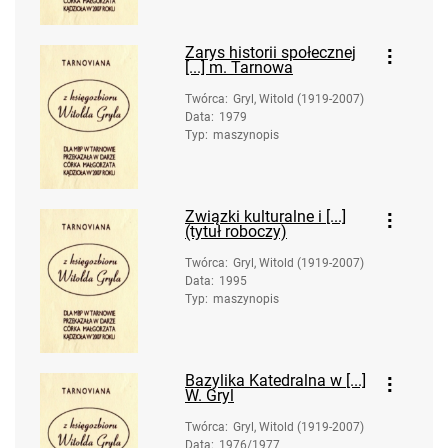
Zarys historii społecznej
[...] m. Tarnowa
Twórca
:
Gryl, Witold (1919-2007)
Data
:
1979
Typ
:
maszynopis
Związki kulturalne i [...]
(tytuł roboczy)
Twórca
:
Gryl, Witold (1919-2007)
Data
:
1995
Typ
:
maszynopis
Bazylika Katedralna w [...]
W. Gryl
Twórca
:
Gryl, Witold (1919-2007)
Data
:
1976/1977