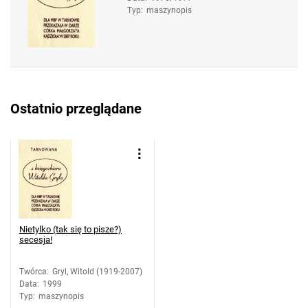
Typ
:
maszynopis
Ostatnio przeglądane
Nietylko (tak się to pisze?)
secesja!
Twórca
:
Gryl, Witold (1919-2007)
Data
:
1999
Typ
:
maszynopis