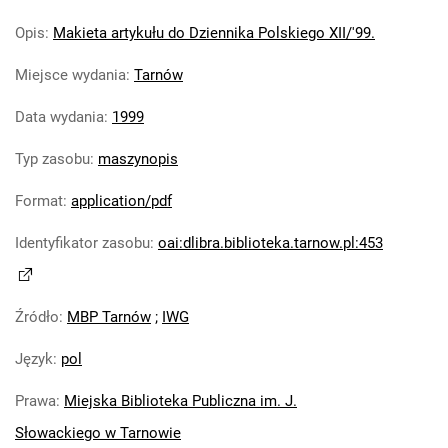
Opis
:
Makieta artykułu do Dziennika Polskiego XII/'99.
Miejsce wydania
:
Tarnów
Data wydania
:
1999
Typ zasobu
:
maszynopis
Format
:
application/pdf
Identyfikator zasobu
:
oai:dlibra.biblioteka.tarnow.pl:453
Źródło
:
MBP Tarnów
;
IWG
Język
:
pol
Prawa
:
Miejska Biblioteka Publiczna im. J.
Słowackiego w Tarnowie