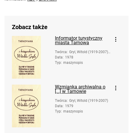
Zobacz także
Informator turystyczny
miasta Tarnowa
Twórca
:
Gryl, Witold (1919-2007).
Data
:
1978
Oprac.
Typ
:
maszynopis
Wzmianka archiwalna o
[...] w Tarnowie
Twórca
:
Gryl, Witold (1919-2007)
Data
:
1979
Typ
:
maszynopis