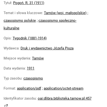
Tytuł
:
Pogoń. R. 31 (1911)
Pogoń. R. 28 (1908)
Pogoń. R. 29 (1909)
Temat i słowa kluczowe
:
Tarnów (woj. małopolskie)
;
Pogoń. R. 30 (1910)
czasopismo polskie
;
czasopismo społeczno-
Pogoń. R. 31 (1911)
Pogoń. R. 32 (1912)
kulturalne
Pogoń. R. 33 (1913)
Opis
:
Tygodnik (1881-1914)
Pogoń. R. 34 (1914)
Wydawca
:
Druk i wydawnictwo Józefa Pisza
Miejsce wydania
:
Tarnów
Data wydania
:
1911
Typ zasobu
:
czasopismo
Format
:
application/pdf
;
application/octet-stream
Identyfikator zasobu
:
oai:dlibra.biblioteka.tarnow.pl:457