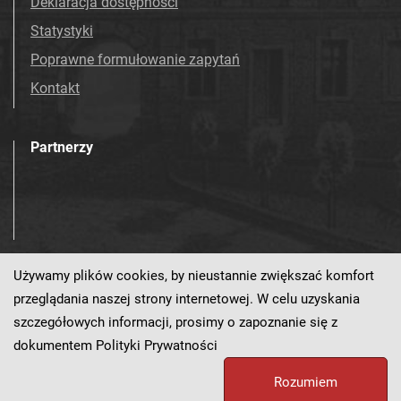
Deklaracja dostępności
Statystyki
Poprawne formułowanie zapytań
Kontakt
Partnerzy
Używamy plików cookies, by nieustannie zwiększać komfort
Odwiedź nas!
przeglądania naszej strony internetowej. W celu uzyskania
szczegółowych informacji, prosimy o zapoznanie się z
dokumentem
Polityki Prywatności
Ten serwis działa dzięki oprogramowaniu
dLibra 7.0.0-BETA
Rozumiem
opracowanemu przez
PCSS