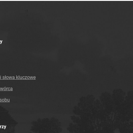
y
i słowa kluczowe
twórca
asobu
rzy