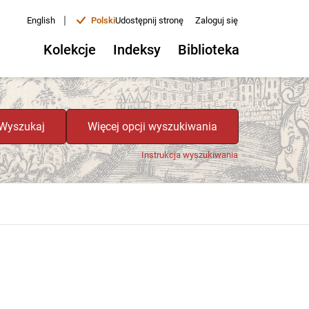
|
English
Polski
Udostępnij stronę
Zaloguj się
Kolekcje
Indeksy
Biblioteka
Wyszukaj
Więcej opcji wyszukiwania
Instrukcja wyszukiwania