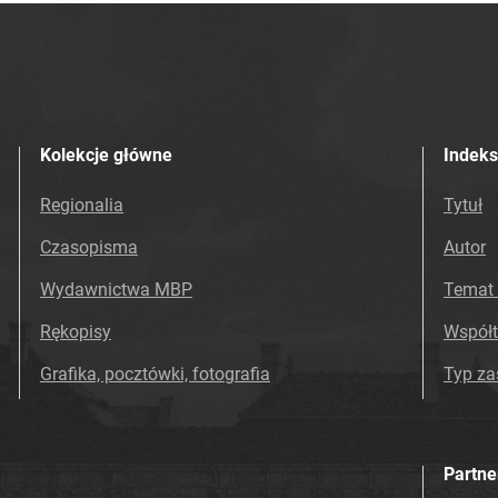
Kolekcje główne
Indeks
Regionalia
Tytuł
Czasopisma
Autor
Wydawnictwa MBP
Temat 
Rękopisy
Współ
Grafika, pocztówki, fotografia
Typ z
Partne