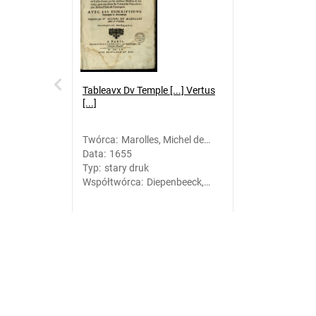
Tableavx Dv Temple [...] Vertus
[...]
Twórca
:
Marolles, Michel de
Data
:
1655
(1600-1681)
Typ
:
stary druk
Współtwórca
:
Diepenbeeck,
Abraham.
Ilustrator;
Bloemaert,
Cornelis (1603?
-1692). Ilustrator