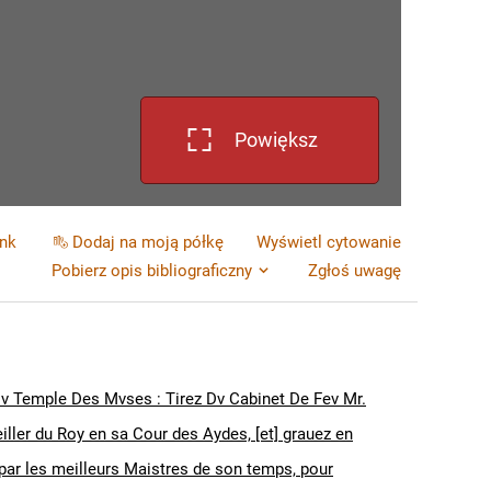
Powiększ
ink
Dodaj na moją półkę
Wyświetl cytowanie
Pobierz opis bibliograficzny
Zgłoś uwagę
v Temple Des Mvses : Tirez Dv Cabinet De Fev Mr.
ller du Roy en sa Cour des Aydes, [et] grauez en
 par les meilleurs Maistres de son temps, pour