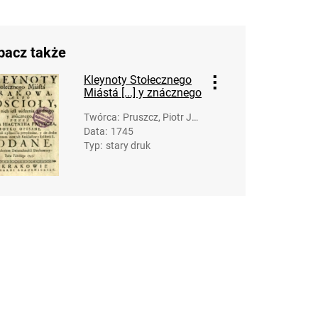
bacz także
Kleynoty Stołecznego
Miástá [...] y znácznego
Twórca
:
Pruszcz, Piotr Jac
Data
:
1745
ek (Hiacynt) (160
Typ
:
stary druk
5-post 1667).