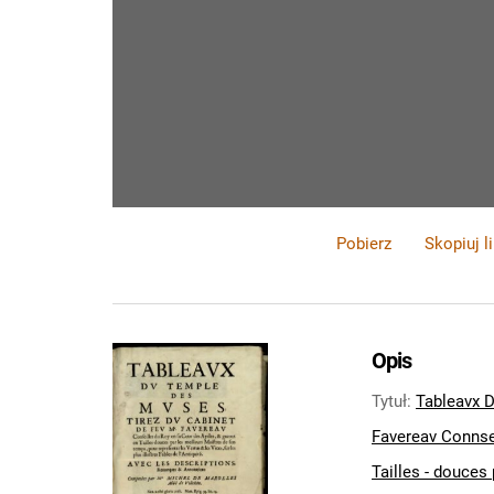
Pobierz
Skopiuj l
Opis
Tytuł
:
Tableavx D
Favereav Connsei
Tailles - douces