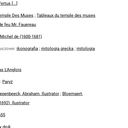
rtus [...]
emple Des Muses
;
Tableaux du temple des muses
 de feu Mr. Fauereau
 Michel de (1600-1681)
luczowe
:
ikonografia
;
mitologia grecka
;
mitologia
as L'Anglois
:
Paryż
epenbeeck, Abraham. Ilustrator
;
Bloemaert,
692). Ilustrator
655
y druk