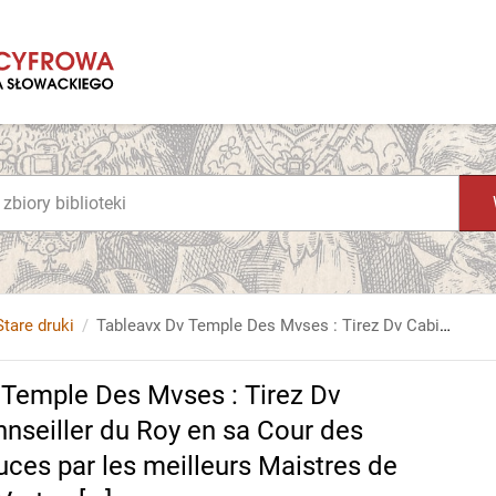
Stare druki
Tableavx Dv Temple Des Mvses : Tirez Dv Cabinet De Fev Mr. Favereav Connseiller du Roy en sa Cour des Aydes, [et] grauez en Tailles - douces par les meilleurs Maistres de son temps, pour representer les Vertus [...]
 Temple Des Mvses : Tirez Dv
nseiller du Roy en sa Cour des
ouces par les meilleurs Maistres de