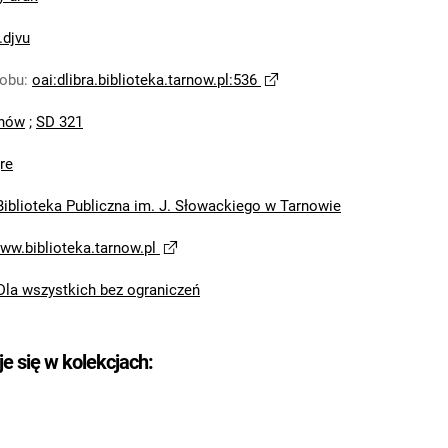
.djvu
sobu
:
oai:dlibra.biblioteka.tarnow.pl:536
nów
;
SD 321
re
Biblioteka Publiczna im. J. Słowackiego w Tarnowie
www.biblioteka.tarnow.pl
Dla wszystkich bez ograniczeń
je się w kolekcjach: