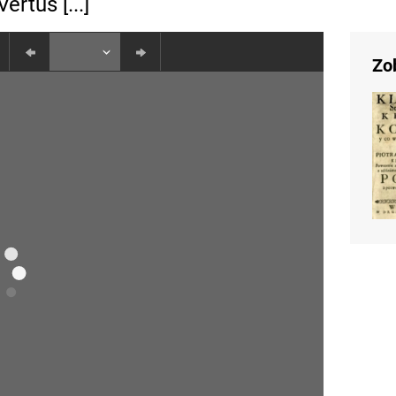
rtus [...]
Zo