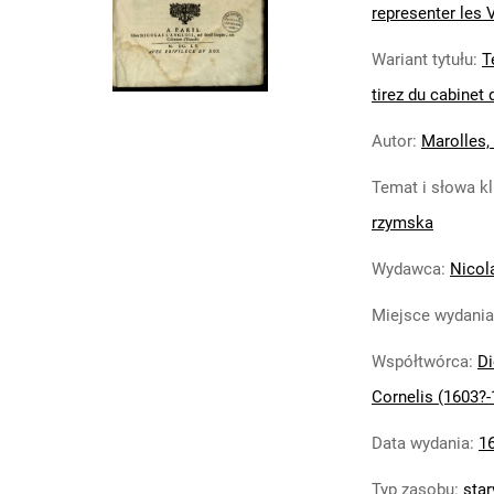
representer les Ve
Wariant tytułu
:
T
tirez du cabinet
Autor
:
Marolles,
Temat i słowa k
rzymska
Wydawca
:
Nicol
Miejsce wydania
Współtwórca
:
Di
Cornelis (1603?-1
Data wydania
:
1
Typ zasobu
:
star